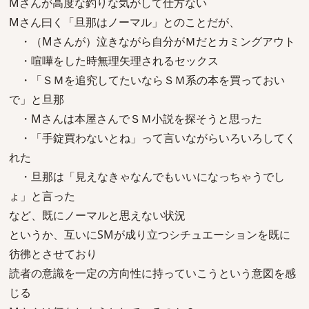
Mさんが高度な釣りな気がして仕方ない
Mさん曰く「旦那はノーマル」とのことだが、
・（Mさんが）泣きながら自分がＭだとカミングアウト
・喧嘩をした時無理矢理されるセックス
・「ＳＭを追究してたいならＳＭ系の本を買っておい
で」と旦那
・Mさんは本屋さんでＳＭ小説を探そうと思った
・「手錠買わないとね」って言いながらいろいろしてく
れた
・旦那は「見えなきゃなんでもいいになっちゃうでし
ょ」と言った
など、既にノーマルと思えない状況
というか、互いにSMが成り立つシチュエーションを既に
彷彿とさせており
読者の意識を一定の方向性に持っていこうという意図を感
じる