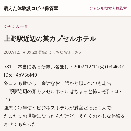
萌えた体験談コピペ保管庫
ジャンル
検索
人気
殿堂
ジャンル一覧
上野駅近辺の某カプセルホテル
2007/12/14 09:28 登録: えっちな名無しさん
781 ：本当にあった怖い名無し：2007/12/11(火) 03:46:01
ID:cH4pV5oM0
冬コミも近いし、余計なお世話かと思いつつも忠告
上野駅近辺の某カプセルホテルはちょっと怖いぞ(´・ω・
｀)
運悪く毎年使うビジネスホテルが満室だったもんで
たまたまお世話になったんだけど、えらくおかしな体験を
させてもらった