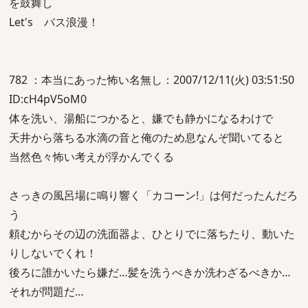
を鼓舞し
Let's バス浪漫！
782 ：本当にあった怖い名無し：2007/12/11(火) 03:51:50
ID:cH4pV5oM0
体を洗い、湯船につかると、嫌でも静かになるわけで
天井から落ちる水滴の音と俺のため息なんぞ聞いてると
当然色々怖い考えが浮かんでくる
さっきの風呂場に鳴り響く「カコーン!」は何だったんだろ
う
頼むからその辺の洗面器よ、ひとりでに落ちたり、動いた
りしないでくれ！
後ろに誰かいたら嫌だ…髪を洗うべきか洗わざるべきか…
それが問題だ…