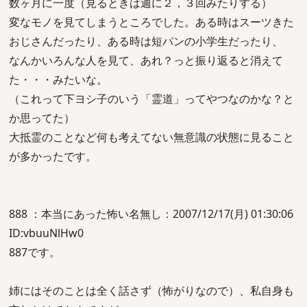
数ヶ月に一度（見るときは週に２，３回みたりする）
変なモノを見てしまうところでした。ある時はスーツきた
おじさんだったり、ある時は短パンの小学生だったり、
なんかいろんな人を見て、あれ？っと振り返ると消えて
た・・・みたいな。
（これって下ヨシ子のいう「霊道」ってやつなのかな？と
か思ってた）
大抵霊のことなど何も考えてない無意識の状態に見ること
が多かったです。
888 ：本当にあった怖い名無し：2007/12/17(月) 01:30:06
ID:vbuuNlHw0
887です。
姉にはそのことは全く話さず（怖がりなので）、私自身も