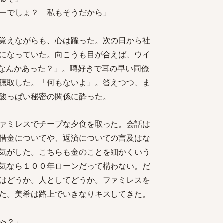
ーでしょ？ 私もそうだから」
覚えながらも、心は躍った。次の日から社
になっていた。向こうも目が合えば、ウイ
なんかあった？」。噂好きで耳の早い同僚
聴取した。「何もないよ」。答えつつ、ま
酸っぱい秘密の関係に酔った。
ァミレスでチープな夕食を取った。会話は
借金についてや、返済についての言及はな
気がした。こちらも金のことを細かくいう
気なら１００年ローンだって構わない。だ
はどうか。人としてどうか。ファミレスを
た。美希は路上でいきなりキスしてきた。
ゃ？」