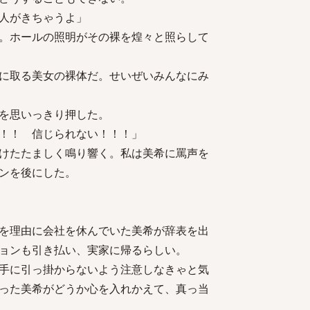
人がきちゃうよ」
。ホールの照明がその裸を煌々と照らして
に取る美女の裸体だ。せいぜいみんなにみ
を思いっきり押した。
！！ 信じられない！！！」
けたたましく鳴り響く。私は美希に罵声を
ンを後にした。
を理由に会社を休んでいた美希が辞表を出
ョンも引き払い、実家に帰るらしい。
手に引っ掛からないよう注意しなきゃと気
った美希がどうか心を入れかえて、真っ当
と願う。