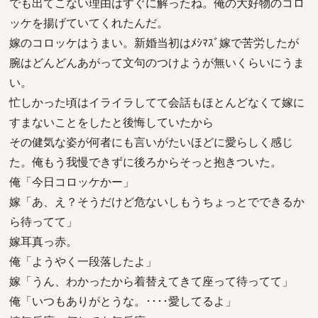
でも出てこない理由はすぐに解ったね。俺の大好物のコロ
ッケを揚げていてくれたんだ。
嫁のコロッケはうまい。新婚当初はﾒｼﾏｽﾞ嫁で苦労したが
腕はどんどんあがって文句のつけようが無いくらいにうま
い。
忙しかった頃はイライラしてて会話もほとんどなくて嫁に
すまないことをしたと後悔していたから
その健気な姿が何者にも言いがたいほどに愛らしく感じ
た。俺もう我慢できずに後ろからそっと抱きついた。
俺「今日コロッケかー」
嫁「あ、え？そうだけど危ないしもうちょっとでできるか
ら待ってて」
嫁耳真っ赤。
俺「ようやく一段落したよ」
嫁「うん、わかったから着替えてきて座って待ってて」
俺「いつもありがとうな。････愛してるよ」