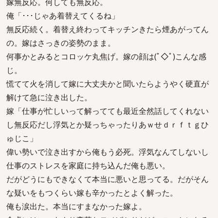
嫁無反応。何しても無反応。
俺「･･･じゃあ着替えてくるね」
無反応続く。着替え終わってキッチンきたら煙あがってん
の。嫁はさっきの姿勢のまま。
何事かとみるとコロッケ丸焦げ。嫁の顔は(ﾟ◇ﾟ)こんな感
じ。
慌てて火を消して嫁に大丈夫かと聞いたらようやく硬直が
解けて急に泣き出した。
嫁「仕事が忙しいって解ってても最近全然話してくれない
し無反応だし浮気とか疑っちゃったりあｗせｄｒｆｔｇひ
ゅじこ」
偉い勢いで泣き出すから俺もう必死。浮気なんてしないし
仕事のストレスを家庭に持ち込んだ俺も悪い。
だがどうにもできなくて本当に悪いと思ってる。だがそん
な疑いをもつくらい嫁も辛かったとよく解った。
俺も涙出た。本当にすまなかった嫁よ。