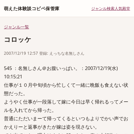
萌えた体験談コピペ保管庫
ジャンル
検索
人気
殿堂
ジャンル一覧
コロッケ
2007/12/19 12:57 登録: えっちな名無しさん
545 ：名無しさん＠お腹いっぱい。：2007/12/19(水)
10:15:21
仕事が１０月中旬頃から忙しくて一緒に晩飯も食えない状
態だった。
ようやく仕事が一段落して嫁に今日は早く帰れるってメー
ルを入れてから帰った。
普通にただいまーて帰ってくるといつもよりでかい声でお
かえりーと返事がきたが嫁は姿を現さない。