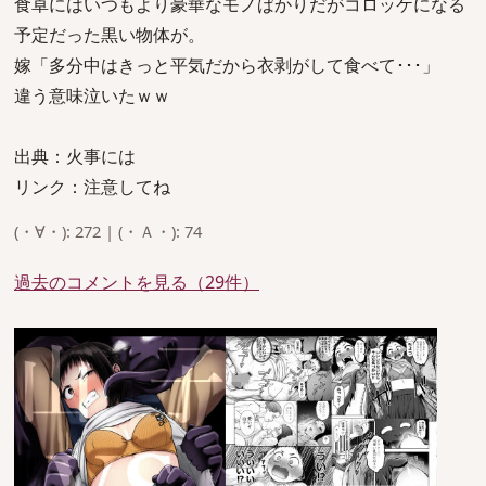
食卓にはいつもより豪華なモノばかりだがコロッケになる
予定だった黒い物体が。
嫁「多分中はきっと平気だから衣剥がして食べて･･･」
違う意味泣いたｗｗ
出典：火事には
リンク：注意してね
(・∀・): 272 | (・Ａ・): 74
過去のコメントを見る（29件）