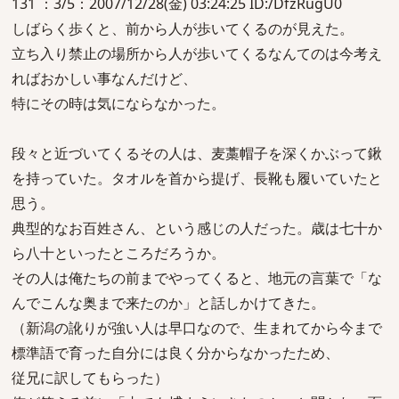
131 ：3/5：2007/12/28(金) 03:24:25 ID:/DfzRugU0
しばらく歩くと、前から人が歩いてくるのが見えた。
立ち入り禁止の場所から人が歩いてくるなんてのは今考え
ればおかしい事なんだけど、
特にその時は気にならなかった。
段々と近づいてくるその人は、麦藁帽子を深くかぶって鍬
を持っていた。タオルを首から提げ、長靴も履いていたと
思う。
典型的なお百姓さん、という感じの人だった。歳は七十か
ら八十といったところだろうか。
その人は俺たちの前までやってくると、地元の言葉で「な
んでこんな奥まで来たのか」と話しかけてきた。
（新潟の訛りが強い人は早口なので、生まれてから今まで
標準語で育った自分には良く分からなかったため、
従兄に訳してもらった）