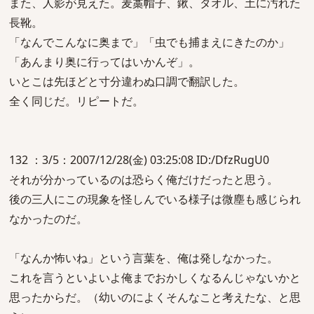
また、人影が見えた。麦藁帽子、鍬、タオル、土に汚れた
長靴。
「なんでこんなに奥まで」「虫でも捕まえにきたのか」
「あんまり奥に行ってはいかんぞ」。
いとこは先ほどと寸分違わぬ口調で翻訳した。
全く同じだ。リピートだ。
132 ：3/5：2007/12/28(金) 03:25:08 ID:/DfzRugU0
それが分かっているのは恐らく俺だけだったと思う。
後の三人にこの現象を怪しんでいる様子は微塵も感じられ
なかったのだ。
「なんか怖いね」という言葉を、俺は発しなかった。
これを言うといよいよ俺までおかしくなるんじゃないかと
思ったからだ。（幼いのによくそんなこと考えたな、と思