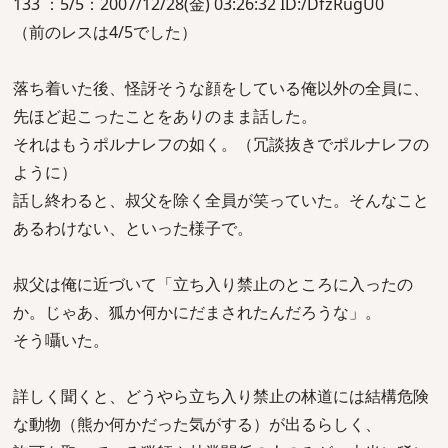
133 ：5/5：2007/12/28(金) 03:26:32 ID:/DfzRugU0
（前のレスは4/5でした）
落ち着いた後、怪訝そうな顔をしている俺以外の全員に、
先ほど起こったことをありのまま話した。
それはもうポルナレフの如く。（冗談抜きでポルナレフの
ように）
話し終わると、叔父を除く全員が笑っていた。そんなこと
あるわけない、といった様子で。
叔父は俺に近づいて「立ち入り禁止のところに入ったの
か。じゃあ、狐か何かにだまされたんだろうな」。
そう囁いた。
詳しく聞くと、どうやら立ち入り禁止の林道には結構危険
な動物（熊か何かだった気がする）が出るらしく、