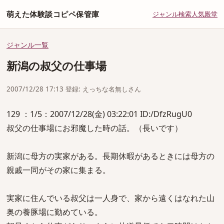
萌えた体験談コピペ保管庫
ジャンル
検索
人気
殿堂
ジャンル一覧
新潟の叔父の仕事場
2007/12/28 17:13 登録: えっちな名無しさん
129 ：1/5：2007/12/28(金) 03:22:01 ID:/DfzRugU0
叔父の仕事場にお邪魔した時の話。（長いです）
新潟に母方の実家がある。長期休暇があるときには母方の
親戚一同がその家に集まる。
実家に住んでいる叔父は一人身で、家から遠くはなれた山
奥の養豚場に勤めている。