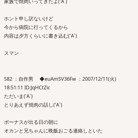
家族で焼肉いってきたよ('A`)
ホント申し訳ないけど
今から病院に行ってくるから
内容は夕方くらいに書き込む('A`)
スマン
582 ：自作男 ◆euAmSV36Fw ：2007/12/11(火)
18:51:11 ID:JqHCtZic
ただいま('A`)
とりあえず焼肉の話し('A`)
ボーナスが出る日の朝に
オカンと兄ちゃんに晩飯おごる連絡しといた