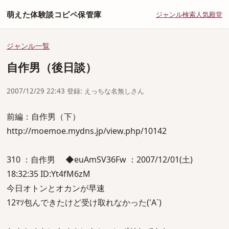
萌えた体験談コピペ保管庫
ジャンル
検索
人気
殿堂
ジャンル一覧
自作男（後日談）
2007/12/29 22:43 登録: えっちな名無しさん
前編：自作男（下）
http://moemoe.mydns.jp/view.php/10142
310 ：自作男 ◆euAmSV36Fw ：2007/12/01(土)
18:32:35 ID:Yt4fM6zM
今日オトンとオカンが早速
12ﾏｿ包んできたけど受け取れなかった('A`)