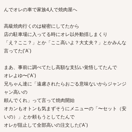
んでオレの車で家族4人で焼肉屋へ
高級焼肉行くのは秘密にしてたから
店の駐車場に入ってる時にオレ以外動揺しまくり
「え？ここ？」とか「ここ高いよ？大丈夫？」とかみんな
言ってた('A`)
まあ、事前に調べてたし高額な支払い覚悟してたんで
オレよゆ〜('A`)
兄ちゃん達に「遠慮されたらおごる意味ないからジャンジ
ャン高いの
頼んでくれ」って言って焼肉開始
オカンもオトンも気まずそうにメニューの「〜セット（安
いの）」とか頼もうとしてたんで
オレが阻止して全部高いの注文した('A`)