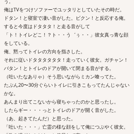
う。
俺はTVをつけソファーでユッタリとしていたその時だ。
ドタン！と寝室で凄い音がした。ビクン！と反応する俺。
すると今度はドタタタ！と走る音がして
「ト！トイレどこ！？ト・・う゛ぅ・・」彼女真っ青な顔
をしている。
俺、黙ってトイレの方向を指さした。
それに従いドタタタタタタ！走っていく彼女。ガチャン！
バタン！とトイレのドアが開いて閉まる音がする。
（吐いたなありゃ）そう思いながらミカン喰ってた。
たぶん20〜30分ぐらいトイレに引きこもってたんじゃない
かな。
あんまり出てこないから寝ちゃったのかと思ったし。
したらギー・・・っとトイレのドアが開く音がした。
（あ、起きてたんだ）と思った。
「吐いた・・・」亡霊の様な顔をして俺につぶやく彼女。