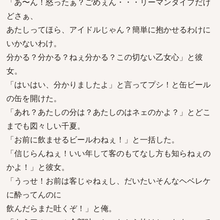
「あ〜ん！怒ったぁ？ごめぇん・・・リーマンタイプだけ
どさぁ、
あたしってほら、アイドルじゃん？簡単に抱かせるわけに
いかないわけ。
分かる？分かる？ねぇ分かる？この切ない乙女心」と彼
女。
「はいはい、分かりましたよ」と言ってプシ！と缶ビール
の缶を開けた。
「あれ？あたしの分は？あたしのはネェのかよ？」とどこ
までも図々しい千夏。
「お前に飲ませるビールわねぇ！」と一括した。
「信じらんねぇ！いい年して客のもてなし方も知らねぇの
かよ！」と彼女。
「うっせ！お前は客じゃねぇし、だいたいそんなヘベレケ
に酔ってんのに
飲んだらまた吐くぞ！」と俺。