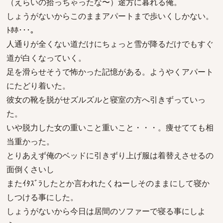
（えらいの拾っちゃったな〜）途方に暮れる俺。
しょうがないからこのままアパートまで歩いくしかない。
ﾄﾎﾎ･･･｡
人通りが全くない道だけにちょっと雪が降るだけでもすぐ
道が白くなっていく。
足を滑らせそうで怖かった記憶がある。ようやくアパート
にたどり着いた。
彼女の靴を脱がせズルズルと寝室の方へ引きずっていっ
た。
いや脱力した女の重いこと重いこと・・・。痩せてても相
当重かった。
とりあえず俺のベッドに引きずり上げ服は着替えさせるの
面倒くさいし
またｲﾀｽﾞﾗしたとか言われたくねーしそのままにして寝か
しつける事にした。
しょうがないから今日は居間のソファーで寝る事にしよ