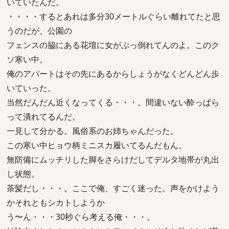
いていたんだ。
・・・・するとあれは多分30メートルぐらい離れてたと思
うのだが、公園の
フェンスの脇にある花壇に女がぶっ倒れてんのよ。このク
ソ寒い中。
俺のアパートはその先にあるからしょうがなくどんどん歩
いていった。
当然だんだん近くなってくる・・・。間違いない酔っぱら
って潰れてるんだ。
一見して分かる。風俗系のお姉ちゃんだった。
この寒い中ヒョウ柄ミニスカ履いてるんだもん。
無防備にムッチリした脚をさらけだしてデルタ地帯が丸出
し状態。
茶髪だし・・・。ここで俺、すごく迷った。声をかけよう
かそれともシカトしようか
う〜ん・・・30秒ぐら考える俺・・・。