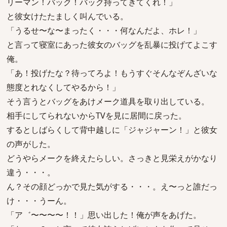
リーマン！バック！バック持ってきてくれ！」
と彼女けたたましく叫んでいる。
「うるせ〜な〜まったく・・・何なんだよ、ホレ！」
と言って寝室にあった彼女のバッグを乱暴に投げてよこす
俺。
「あ！投げたな？待ってろよ！もうすぐそんなぞんざいな
態度とれなくしてやるから！」
そう言うとバッグをあけメーク道具を取り出している。
相手にしてられないからTVを見に居間に戻った。
するとしばらくして背中越しに「ジャジャーン！」と彼女
の声がした。
どうやらメークを終えたらしい。さっきと見栄えがかなり
違う・・・。
ん？その顔どっかで見た気がする・・・。え〜っと誰だっ
け・・・うーん。
「ア゛〜〜〜〜！！」思い出した！俺が声をあげた。