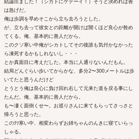
結論出ました！（シカトにケテーイ！）そうと決めれば善
は急げだ。
俺は歩調を早めそこから立ち去ろうとした。
が、立ち去って彼女との距離が開けば開くほど良心が咎め
てくる。俺、基本的に善人だから。
このクソ寒い中俺がシカトしてその後誰も気付かなかった
ら凍死するかもしれないし・・・
とか真面目に考えだした。本当に人通りないんだもん。
結局どんぐらい歩いてからかな、多分2〜300メートルは歩
いてたと思うんだけど
とうとう俺は良心に負け回れ右して元来た道を戻る事にし
たんだ。俺、基本的に善人だから。
も〜凄く面倒くせ〜。お巡りさんに来てもらってさっさと
帰ろうと思った。
このｸｿ寒い中、相変わらずお姉ちゃんのんきに寝ていらっ
しゃる。