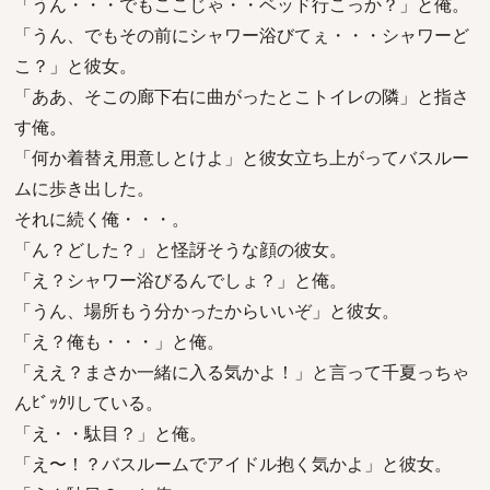
「うん・・・でもここじゃ・・ベッド行こっか？」と俺。
「うん、でもその前にシャワー浴びてぇ・・・シャワーど
こ？」と彼女。
「ああ、そこの廊下右に曲がったとこトイレの隣」と指さ
す俺。
「何か着替え用意しとけよ」と彼女立ち上がってバスルー
ムに歩き出した。
それに続く俺・・・。
「ん？どした？」と怪訝そうな顔の彼女。
「え？シャワー浴びるんでしょ？」と俺。
「うん、場所もう分かったからいいぞ」と彼女。
「え？俺も・・・」と俺。
「ええ？まさか一緒に入る気かよ！」と言って千夏っちゃ
んﾋﾞｯｸﾘしている。
「え・・駄目？」と俺。
「え〜！？バスルームでアイドル抱く気かよ」と彼女。