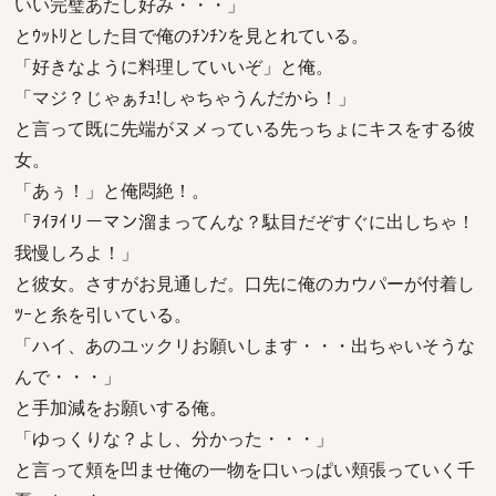
いい完璧あたし好み・・・」
とｳｯﾄﾘとした目で俺のﾁﾝﾁﾝを見とれている。
「好きなように料理していいぞ」と俺。
「マジ？じゃぁﾁｭ!しゃちゃうんだから！」
と言って既に先端がヌメっている先っちょにキスをする彼
女。
「あぅ！」と俺悶絶！。
「ｦｲｦｲリーマン溜まってんな？駄目だぞすぐに出しちゃ！
我慢しろよ！」
と彼女。さすがお見通しだ。口先に俺のカウパーが付着し
ﾂｰと糸を引いている。
「ハイ、あのユックリお願いします・・・出ちゃいそうな
んで・・・」
と手加減をお願いする俺。
「ゆっくりな？よし、分かった・・・」
と言って頬を凹ませ俺の一物を口いっぱい頬張っていく千