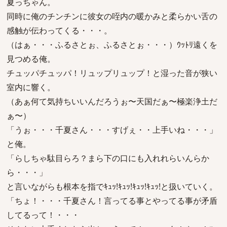
夏っちゃん。
同時に俺のチンチンに彼女の咥内の暖かみと柔らかい舌の
感触が伝わってくる・・・。
（はぁ・・・ふるさとぉ、ふるさとぉ・・・）ｳｯﾄﾘ遠くを
見つめる俺。
チュッパチュッパ！リュップリュップ！と湿った音が狭い
室内に響く。
（あぁ何て気持ちいいんだろうぉ〜天国だぁ〜極楽浄土だ
ぁ〜）
「うぉ・・・千夏さん・・・すげぇ・・上手いね・・・」
と俺。
「らしちゃ駄目らろ？まら下の口にも入れれらいんらか
ら・・・」
と言いながらも根本を指でｷｭｯ!ｷｭｯ!ｷｭｯ!ｷｭｯ!と扱いていく。
「ちょ！・・・千夏さん！言ってる事とやってる事が矛盾
してるって！・・・