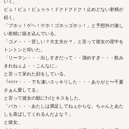
いく。
ビュ！ビュ！ビュゥゥ！ドクドクドク！止めどない射精が
続く。
「ブホッ！ゲヘ！ゲホ！ゴホッゴホッ！」と予想外の激し
い射精に咳き込んでいる。
「ゴメ・・・苦しい？大丈夫か？」と言って彼女の背中を
トントンと叩いた。
「リーマン・・・出しすぎだって・・溜めすぎ・・・飲み
きれねぇよ・・こんなに」
と言って呆れた顔をしている。
「ﾊｧｧｧ・・・でも凄いスッキリした・・・ありがと〜千夏
さぁん愛してる」
と言って彼女の額にﾁｭ!とキスをした。
「バカ・・・あたしは満足してねぇからな。ちゃんとあた
しも喜ばしてくれるんだよな？」
と彼女。