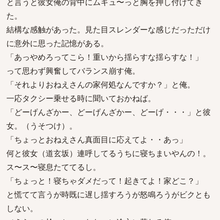
と言うと彼女俺の背中にムギュ〜っと胸を押し付けてき
た。
結構な感触があった。見た目スレンダーな感じだっただけ
に意外に思った記憶がある。
「あっやめろってこら！重いから揺らすな揺らすな！」
って思わず興奮してバランス崩す俺。
「それよりおねえさんの家何処なんですか？」と俺。
一応タクシー乗せる時に聞いておかねば。
「どーげんざかー、どーげんざかー、どーげ・・・」と彼
女。（うそつけ）。
「ちょっとおねえさん真面目に応えてよ・・あっ」
何と彼女（道玄坂）連呼してるうちに寝ちまいやんの！。
ス〜ス〜寝息たててるし。
「ちょっと！寝ちゃダメだって！起きてよ！家どこ？」
と慌てて言うが時既に遅し揺すろうが怒鳴ろうがビクとも
しない。