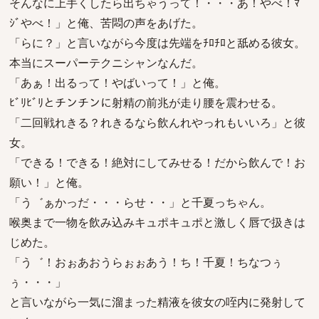
そんなに上手くしたら出ちゃうって！・・・あ！やべ！ﾏ
ｼﾞやべ！」と俺、苦悶の声をあげた。
「らに？」と言いながら今度は先端をﾁﾛﾁﾛと舐める彼女。
本当にスーパーテクニシャンなんだ。
「あぁ！出るって！やばいって！」と俺。
ﾋﾞﾘﾋﾞﾘとチンチンに射精の前兆が走り腰を震わせる。
「二回戦れきる？れきるなら飲んれやっれもいいろ」と彼
女。
「できる！できる！絶対にしてみせる！だから飲んで！お
願い！」と俺。
「う゛ぁかっだ・・・らせ・・」と千夏っちゃん。
喉奥まで一物を飲み込みキュポキュポと激しく唇で扱きは
じめた。
「う゛！おぉあおうらぉぉあう！ち！千夏！ちなつぅ
ぅ・・・」
と言いながら一気に溜まった精液を彼女の咥内に発射して