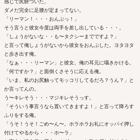
感じで尻餅ついた。
ダメだ完全に足腰が定まってない。
「リーマン！・・・おんぶっ！」
そう言うと彼女今度は両手を差し出している・・・。
「しょうがないな・・も〜タクシーまでですよ？」
と言って俺しょうがないから彼女をおんぶした。ヨタヨタ
と歩き出す俺。
「なぁ・・・リーマン」と彼女。俺の耳元に囁きかける。
「何ですか？」と面倒くさそうに応える俺。
「いま、私のお尻触ってモッコリしてるだろ？うん？」と
か言ってんの。
う〜キレそう・・・マジキレそうっす。
「そういう事言うなら置いてきますよ！」と言って降ろす
ふりをする俺。
「うそ！うそ！ごめ〜ん〜。ホラホラお礼にオッパイ押し
付けてやるから・・・ホ〜ラ」