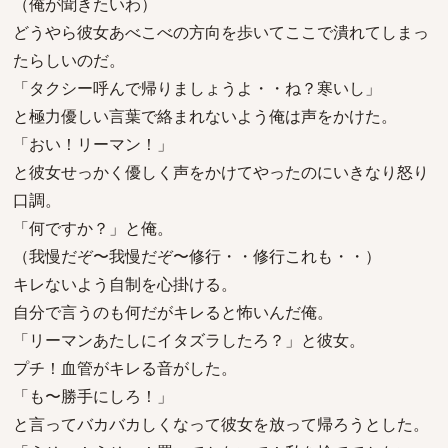
（俺が聞きたいわ）
どうやら彼女あべこべの方向を歩いてここで潰れてしまっ
たらしいのだ。
「タクシー呼んで帰りましょうよ・・ね？寒いし」
と極力優しい言葉で絡まれないよう俺は声をかけた。
「おい！リーマン！」
と彼女せっかく優しく声をかけてやったのにいきなり怒り
口調。
「何ですか？」と俺。
（我慢だぞ〜我慢だぞ〜修行・・修行これも・・）
キレないよう自制を心掛ける。
自分で言うのも何だがキレると怖いんだ俺。
「リーマンあたしにイタズラしたろ？」と彼女。
プチ！血管がキレる音がした。
「も〜勝手にしろ！」
と言ってバカバカしくなって彼女を放って帰ろうとした。