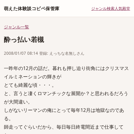
萌えた体験談コピペ保管庫
ジャンル
検索
人気
殿堂
ジャンル一覧
酔っ払い若槻
2008/01/07 08:14 登録: えっちな名無しさん
一昨年の12月の話だ。暮れも押し迫り街角にはクリスマス
イルミネーションの輝きが
とても綺麗な頃・・・。
と、言うと凄くロマンチックな展開か？と思われるだろう
が大間違い。
しがないリーマンの俺にとって毎年12月は地獄なのであ
る。
師走ってぐらいだから、毎日毎日終電間近まで仕事して