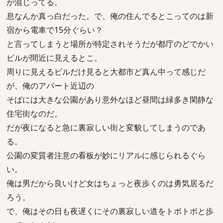
が混じってる。
息なんか真っ白だった。で、俺の住んでるとこってのは新
宿から電車で15分ぐらい？
と言ってしまうと場所が特定されそうだが都庁のどでかい
ビルが間近に見えるとこ。
周りに見えるビルだけ見ると大都市ど真ん中って感じだ
が、俺のアパート近辺の
そばには大きな公園があり意外なほど昼間は緑多き閑静な
住宅街なのだ。
だが夜になると急に裏寂しい街と変貌してしまうのであ
る。
公園の変質者注意の看板が妙にリアルに感じられるぐら
い。
俺は男だから良いけど女はちょっと夜歩くのは勇気居るだ
ろう。
で、俺はその日も夜遅くにその裏寂しい道をトボトボと歩