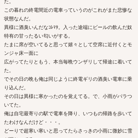
た。
この暮れの終電間近の電車っていうのがこれがまた悲惨な
状態なんだ。
異様に酒臭いんだなｺﾚﾏﾀ。入った途端にビールの飲んだ奴
特有の甘ったるい匂いがする。
たまに席が空いてると思って嬉々として空席に近付くとモ
ンジャ床一面に
広がってたりともう、本当毎晩ウンザリして帰途に着いて
た。
でその日の晩も俺は同じように終電ギリの酒臭い電車に乗
り込んだ。
その日は異様に寒かったのを覚えてる。で、小雨がパラつ
いてた。
俺は自宅最寄りの駅で電車を降り、いつもの帰路を歩いて
たわけなんだけど・・・。
どーりで超寒い寒いと思ってたらさっきの小雨に微妙に雪