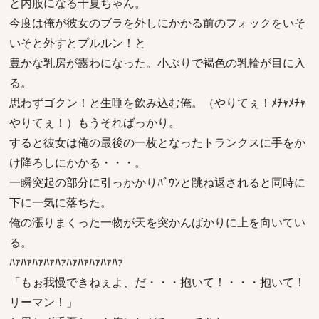
と内股になる千夏ちゃん。
今度は俺が彼女のブラを外しにかかる前のフォックをいそ
いそと外すとプルルン！と
豊かな乳房が露わになった。小ぶりで褐色の乳輪が目に入
る。
思わずゴクン！と生唾を飲み込む俺。（やりてぇ！ﾒﾁｬﾒﾁｬ
やりてぇ！）もうそればっかり。
すると彼女は俺の最後の一枚となったトランクスに手をか
け降ろしにかかる・・・。
一瞬突起の部分に引っかかりﾊﾞｳﾝと跳ね返されると同時に
下に一気に落ちた。
俺の漲りまくった一物が天を突かんばかりに上を向いてい
る。
ﾊｧﾊｧﾊｧﾊｧﾊｧﾊｧﾊｧﾊｧﾊｧﾊｧ
「もぉ我慢できねぇよ、だ・・・抱いて！・・・抱いて！
リーマン！」