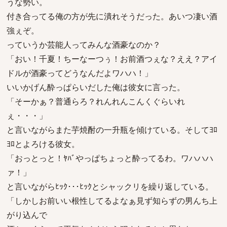
うな勢い。
付き合ってる俺の方が先に潰れそうだった。あいつ凄い酒
強ぇぞ。
っていうか芸能人ってみんな酒豪なのか？
「おい！千夏！ちーなーつぅ！お前酒つぇな？ええ？アイ
ドルが酒豪ってどうなんだよワハハ！」
いいかげん酔っぱらいだした俺は彼女に言った。
「そーかぁ？普通らろ？れんれんこんくぐらいれ
ぇ・・・」
と言いながらまた芋焼酎の一升瓶を傾けている。そしてﾖﾛ
ﾖﾛとよろける彼女。
「おっとっと！ﾔﾊﾞやっぱちょっと酔ってるわ。ワハハハ
ァ！」
と言いながらﾋｯｸ･･･ﾋｯｸとシャックリを繰り返している。
「しかしお前いい根性してるよなぁ見ず知らずの男んち上
がり込んで