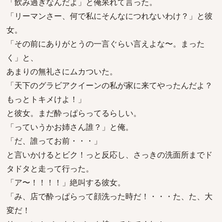
「飲み過ぎなんだよ」と俺呆れて言った。
「リーマンさー、何で私にそんなにつれないわけ？」と彼
女。
「その前にありがとうの一言ぐらい言えよな〜。まった
く」と、
あまりの無礼さにムカついた。
「天下のグラビアクイーンの私が家に来てやったんだよ？
もっとトキメけよ！」
と彼女。まだ酔っぱらってるらしい。
「っていうかお姉さん誰？」と俺。
「だ、誰ってお前・・・」
と言いかけるとビク！っと反応し、さっきの洗面所までド
タドタと走って行った。
「ア〜！！！！」絶叫する彼女。
「み、店で酔っぱらって顔洗った時だ！・・・た、た、大
変だ！