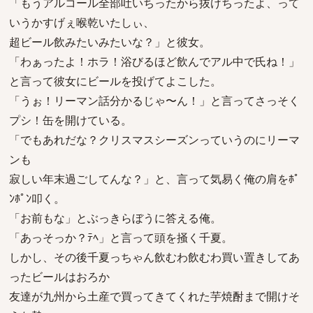
「もうアルコール全部吐いちったから抜けちったよ、って
いうかすげぇ喉乾いたしぃ、
超ビール飲みたいみたいな？」と彼女。
「わぁったよ！ホラ！浴びるほど飲んでアル中で氏ね！」
と言って彼女にビールを投げてよこした。
「うぉ！リーマン話分かるじゃ〜ん！」と言ってさっそく
プシ！缶を開けている。
「でもあれだな？クリスマスシーズンっていうのにリーマ
ンも
寂しい年末過ごしてんな？」と、言って気易く俺の肩をﾎﾟ
ﾝﾎﾟﾝ叩く。
「お前もな」とぶっきらぼうに答える俺。
「あっそっか？ﾃﾍ」と言って頭を掻く千夏。
しかし、その後千夏っちゃん飲むわ飲むわ買い置きしてあ
ったビールはおろか
友達が九州から土産で買ってきてくれた芋焼酎まで開けそ