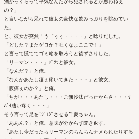
酒かっくらって平気なんだから犯されるとか思わねぇ
の？」
と言いながら呆れて彼女の豪快な飲みっぷりを眺めてい
た。
と、彼女が突然「う゛ぅぅ・・・・」と唸りだした。
「どした？またゲロか？吐くなよここで！」
と言って慌ててゴミ箱を取ろうと後ずさりした。
「リーマン・・・」ﾎﾞｿｯと彼女。
「なんだ？」と俺。
「なんかあたし凄ぇ疼いてきた・・・」と彼女。
「腹痛ぇのか？」と俺。
「ちが・・・あたし・・・ご無沙汰だったからさ・・・ﾔ
ﾊﾞｲ凄い疼く・・・」
そう言って足をﾓｼﾞﾓｼﾞさせる千夏ちゃん。
「ああん？」と俺。意味が分からず聞き返す。
「あたし今だったらリーマンのちんちんナメられたりする