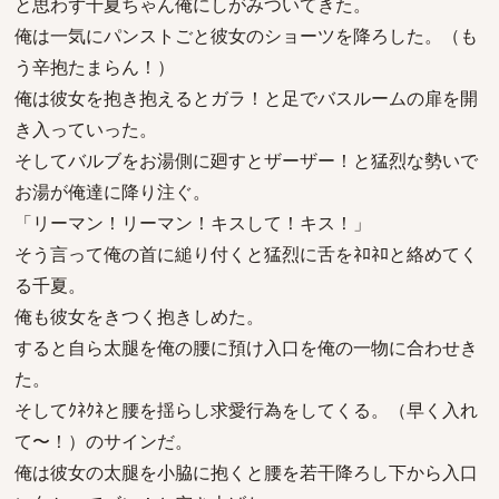
と思わず千夏ちゃん俺にしがみついてきた。
俺は一気にパンストごと彼女のショーツを降ろした。（も
う辛抱たまらん！）
俺は彼女を抱き抱えるとガラ！と足でバスルームの扉を開
き入っていった。
そしてバルブをお湯側に廻すとザーザー！と猛烈な勢いで
お湯が俺達に降り注ぐ。
「リーマン！リーマン！キスして！キス！」
そう言って俺の首に縋り付くと猛烈に舌をﾈﾛﾈﾛと絡めてく
る千夏。
俺も彼女をきつく抱きしめた。
すると自ら太腿を俺の腰に預け入口を俺の一物に合わせき
た。
そしてｸﾈｸﾈと腰を揺らし求愛行為をしてくる。（早く入れ
て〜！）のサインだ。
俺は彼女の太腿を小脇に抱くと腰を若干降ろし下から入口