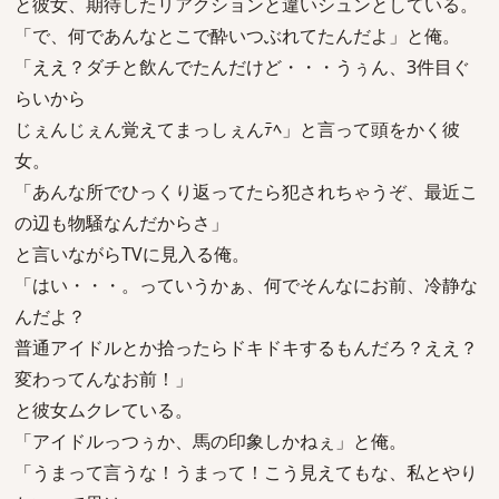
と彼女、期待したリアクションと違いシュンとしている。
「で、何であんなとこで酔いつぶれてたんだよ」と俺。
「ええ？ダチと飲んでたんだけど・・・うぅん、3件目ぐ
らいから
じぇんじぇん覚えてまっしぇんﾃﾍ」と言って頭をかく彼
女。
「あんな所でひっくり返ってたら犯されちゃうぞ、最近こ
の辺も物騒なんだからさ」
と言いながらTVに見入る俺。
「はい・・・。っていうかぁ、何でそんなにお前、冷静な
んだよ？
普通アイドルとか拾ったらドキドキするもんだろ？ええ？
変わってんなお前！」
と彼女ムクレている。
「アイドルっつぅか、馬の印象しかねぇ」と俺。
「うまって言うな！うまって！こう見えてもな、私とやり