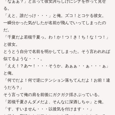
「なぁぁ？」と言って彼女誇らしげにシナを作って見せ
る。
「えと、誰だっけ・・・」と俺。ズコ！とコケる彼女。
一瞬分かった気がしたが名前が飛んでいってしまったの
だ。
「千夏だよ若槻千夏っ。わ！か！つ！き！ち！な！つ！」
と彼女。
とうとう自分で名前を明かしてしまった。そう言われれば
似てるような・・・。
「ええ！？あ〜！・・・そうか、あぁぁ・・ぁ・・・ぁ」
と俺。
「何でだよ！何で逆にテンション落ちてんだよ！お前！違
うだろ？」
そう言って俺の肩を前後にガクガク揺さぶっている。
「若槻千夏さんダメだよ、そんなに深酒しちゃ」と俺。
「す、すいません・・・以後気を付けます・・」