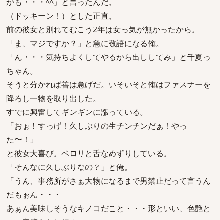
かも・・・ﾍﾍ」と言ったんだ。
（ドッキーン！）とした正直。
前の彼女と別れてむこう2年は女っ気が無かったから。
「ま、マジですか？」と急に敬語になる俺。
「ん・・・気持ちよくしてやるから出ししてみ」と千夏っ
ちゃん。
そうと分かれば善は急げだ。いそいそと俺はファスナーを
降ろし一物を取り出した。
すでに興奮してギンギンに漲っている。
「おぉ！すっげ！久しぶりの生チンチンだぁ！やっ
た〜！」
と彼女大喜び。ペロリと舌なめずりしている。
「そんなに久しぶりなの？」と俺。
「うん、事務所がさぁ大物になるまで男禁止だって言うん
だもぉん・・・
あぁん美味しそうなキノコだこと・・・形といい、色艶と