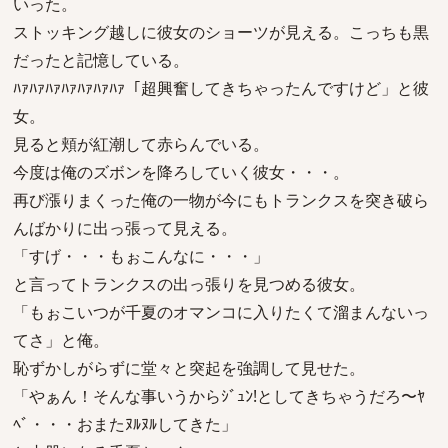
いった。
ストッキング越しに彼女のショーツが見える。こっちも黒
だったと記憶している。
ﾊｧﾊｧﾊｧﾊｧﾊｧﾊｧﾊｧ「超興奮してきちゃったんですけど」と彼
女。
見ると頬が紅潮して赤らんでいる。
今度は俺のズボンを降ろしていく彼女・・・。
再び漲りまくった俺の一物が今にもトランクスを突き破ら
んばかりに出っ張って見える。
「すげ・・・もぉこんなに・・・」
と言ってトランクスの出っ張りを見つめる彼女。
「もぉこいつが千夏のオマンコに入りたくて溜まんないっ
てさ」と俺。
恥ずかしがらずに堂々と突起を強調して見せた。
「やぁん！そんな事いうからｼﾞｭﾝ!としてきちゃうだろ〜ﾔ
ﾍﾞ・・・おまたﾇﾙﾇﾙしてきた」