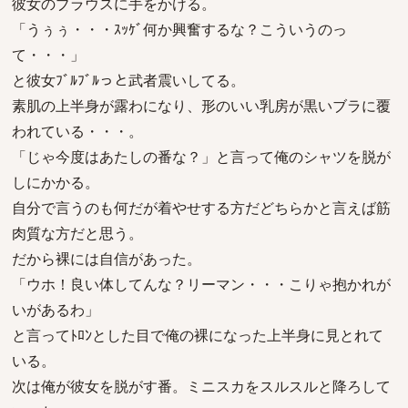
彼女のブラウスに手をかける。
「うぅぅ・・・ｽｯｹﾞ何か興奮するな？こういうのっ
て・・・」
と彼女ﾌﾞﾙﾌﾞﾙっと武者震いしてる。
素肌の上半身が露わになり、形のいい乳房が黒いブラに覆
われている・・・。
「じゃ今度はあたしの番な？」と言って俺のシャツを脱が
しにかかる。
自分で言うのも何だが着やせする方だどちらかと言えば筋
肉質な方だと思う。
だから裸には自信があった。
「ウホ！良い体してんな？リーマン・・・こりゃ抱かれが
いがあるわ」
と言ってﾄﾛﾝとした目で俺の裸になった上半身に見とれて
いる。
次は俺が彼女を脱がす番。ミニスカをスルスルと降ろして