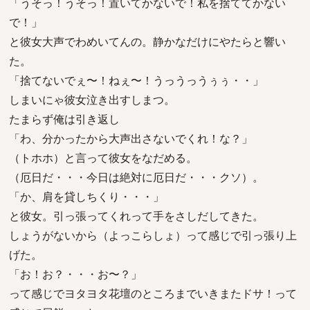
「うそっ！うそっ！置いてかないで！私を捨ててかない
で！」
と彼女大声でわめいてんの。静かなだけにやたらと響い
た。
「捨てないでぇ〜！ねぇ〜！うっうっうぅぅ・・」
しまいにゃ彼女泣き出すしまつ。
たまらず俺は引き返し
「わ、分かったから大声出さないでくれ！な？」
（トホホ）と言って彼女をなだめる。
（厄日だ・・・今日は絶対に厄日だ・・・クソ）。
「か、肩を貸しちくり・・・」
と彼女。引っ張ってくれって手をさしだしてきた。
しょうがないから（よっこらしょ）って感じで引っ張り上
げた。
「お！お？・・・お〜？」
って感じでヨタヨタ花壇のところまでいきまたドサ！って