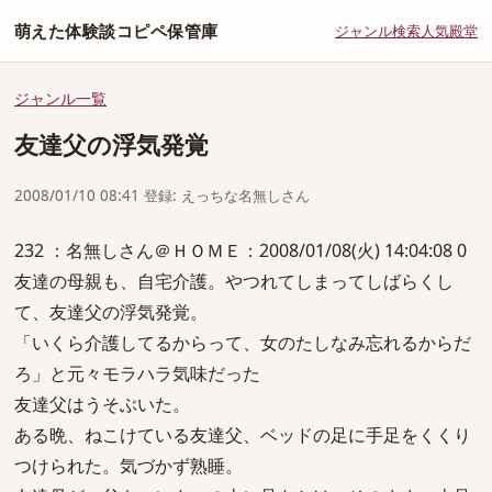
萌えた体験談コピペ保管庫
ジャンル
検索
人気
殿堂
ジャンル一覧
友達父の浮気発覚
2008/01/10 08:41 登録: えっちな名無しさん
232 ：名無しさん＠ＨＯＭＥ：2008/01/08(火) 14:04:08 0
友達の母親も、自宅介護。やつれてしまってしばらくし
て、友達父の浮気発覚。
「いくら介護してるからって、女のたしなみ忘れるからだ
ろ」と元々モラハラ気味だった
友達父はうそぶいた。
ある晩、ねこけている友達父、ベッドの足に手足をくくり
つけられた。気づかず熟睡。