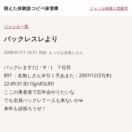
萌えた体験談コピペ保管庫
ジャンル
検索
人気
殿堂
ジャンル一覧
バックレスレより
2008/01/11 10:51 登録: えっちな名無しさん
バックレますた(・∀・) ７社目
897 ：名無しさん＠引く手あまた：2007/12/27(木)
22:49:31 ID:1Ig/dOLRO
ここの勇者達で忘年会やりたいな
でも全員バックレて一人も来ないかw
来年も頑張ろうぜ！