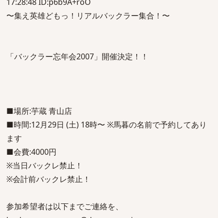
17:28:48 ID:p6b9A+roO
〜集え英雄どもっ！リアルバックラー集合！〜
「バックラー忘年会2007」開催決定！！
■場所:芋蔵 青山店
■時間:12月29日 (土) 18時〜 ※馬暮の名前で予約してあり
ます
■会費:4000円
※当日バックレ禁止！
※会計前バックレ禁止！
参加希望者は以下までご連絡を、