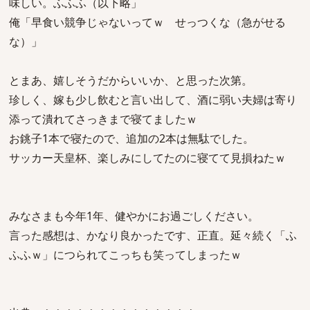
味しい。ふふふ（以下略」
俺「早食い競争じゃないってｗ せっつくな（急がせる
な）」
とまあ、嬉しそうだからいいか、と思った次第。
珍しく、嫁も少し飲むと言い出して、酒に弱い夫婦は寄り
添って潰れてさっきまで寝てましたｗ
お銚子1本で寝たので、追加の2本は無駄でした。
サッカー天皇杯、楽しみにしてたのに寝てて見損ねたｗ
みなさまも今年1年、健やかにお過ごしください。
言った感想は、かなり良かったです、正直。延々続く「ふ
ふふｗ」につられてこっちも笑ってしまったｗ