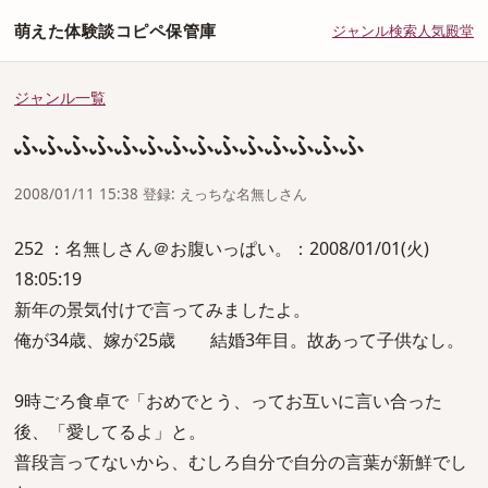
萌えた体験談コピペ保管庫
ジャンル
検索
人気
殿堂
ジャンル一覧
ふふふふふふふふふふふふふふ
2008/01/11 15:38 登録: えっちな名無しさん
252 ：名無しさん＠お腹いっぱい。：2008/01/01(火)
18:05:19
新年の景気付けで言ってみましたよ。
俺が34歳、嫁が25歳 結婚3年目。故あって子供なし。
9時ごろ食卓で「おめでとう、ってお互いに言い合った
後、「愛してるよ」と。
普段言ってないから、むしろ自分で自分の言葉が新鮮でし