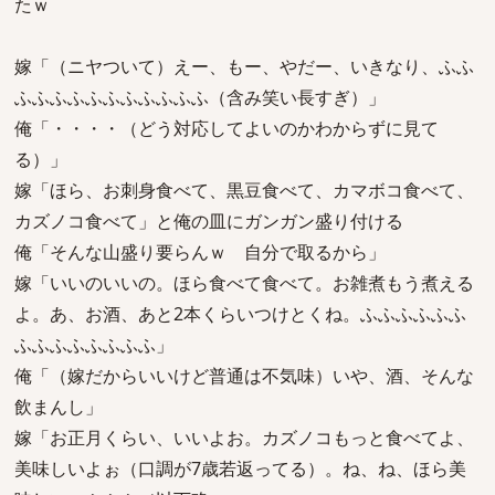
たｗ
嫁「（ニヤついて）えー、もー、やだー、いきなり、ふふ
ふふふふふふふふふふふ（含み笑い長すぎ）」
俺「・・・・（どう対応してよいのかわからずに見て
る）」
嫁「ほら、お刺身食べて、黒豆食べて、カマボコ食べて、
カズノコ食べて」と俺の皿にガンガン盛り付ける
俺「そんな山盛り要らんｗ 自分で取るから」
嫁「いいのいいの。ほら食べて食べて。お雑煮もう煮える
よ。あ、お酒、あと2本くらいつけとくね。ふふふふふふ
ふふふふふふふふ」
俺「（嫁だからいいけど普通は不気味）いや、酒、そんな
飲まんし」
嫁「お正月くらい、いいよお。カズノコもっと食べてよ、
美味しいよぉ（口調が7歳若返ってる）。ね、ね、ほら美