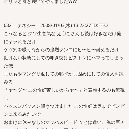
ビリッと引き裂いてやりましたWW
632 ：テネシー：2008/01/03(木) 13:22:27 ID:???O
こうなると クソ生意気な え〇こさんも後は好きなだけ俺
にヤラれるだけ
ケツ穴を啜りながらの強烈クンニにヒ〜ヒ〜耐えるだけ
動けない状態にしての叩き突けピストンにハマってしまっ
た俺
またもやマングリ返しての恥ずかし固めにしての侵入を試
みる
「ヤ〜ダ〜 この恰好苦しいからヤ〜」と哀願するのも無視
し
バッスンバッスン叩きつけました この恰好は奥までビンビ
ンに来るみたいで
おまけに休みなしのマッハスピード Ｎとは違い、俺の巨チ