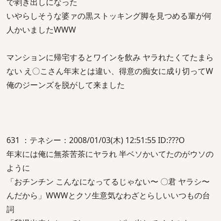
で剥き出しになった
いやらしそうな婆ァの黒ストッキング脚を見つめる輩が何
人かいましたWWW
マンションに帰宅するとワインを飲み ヤラれたくてたまら
ない え〇こさん年末とは違い、得意の痴女に成り切ってW
俺のジーンズを脱がして来ました
631 ：テネシー：2008/01/03(木) 12:51:55 ID:???O
年末には俺に無茶苦茶にヤラれ 半ベソかいてたのがウソの
ように
「おチンチン こんなになってるじゃない〜 〇君 ヤラシ〜
んだから」WWWとクソ生意気なわざとらしいいつもの台
詞