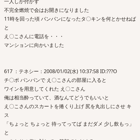
一人しか付かず
不完全燃焼で会はお開きになりました
11時を回った頃 パンパンになったタ〇キンを何とかせねば
と
え〇こさんに電話を・・・
マンションに向かいました
617 ：テネシー：2008/01/02(水) 10:37:58 ID:???O
チ〇ポ パンパンで え〇こさんの部屋に入ると
ワインを用意してくれた え〇こさん
俺は相当酔っていて、酒なんてどうでもいいと
え〇こさんのスカートを捲くり上げ 尻を丸出しにさせ キ
ス
「ちょっと ちょっと 待ってってば まだダメ 少し飲もっ」
と