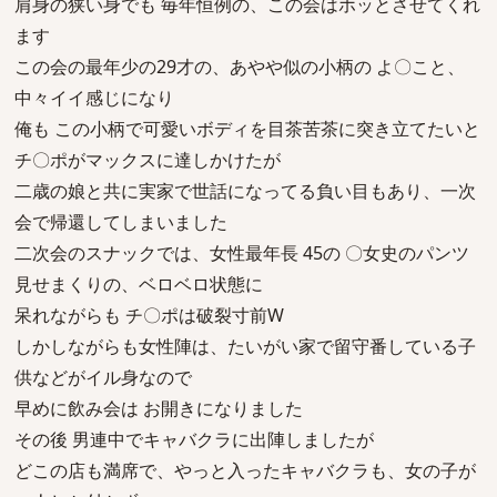
肩身の狭い身でも 毎年恒例の、この会はホッとさせてくれ
ます
この会の最年少の29才の、あやや似の小柄の よ〇こと、
中々イイ感じになり
俺も この小柄で可愛いボディを目茶苦茶に突き立てたいと
チ〇ポがマックスに達しかけたが
二歳の娘と共に実家で世話になってる負い目もあり、一次
会で帰還してしまいました
二次会のスナックでは、女性最年長 45の 〇女史のパンツ
見せまくりの、ベロベロ状態に
呆れながらも チ〇ポは破裂寸前W
しかしながらも女性陣は、たいがい家で留守番している子
供などがイル身なので
早めに飲み会は お開きになりました
その後 男連中でキャバクラに出陣しましたが
どこの店も満席で、やっと入ったキャバクラも、女の子が