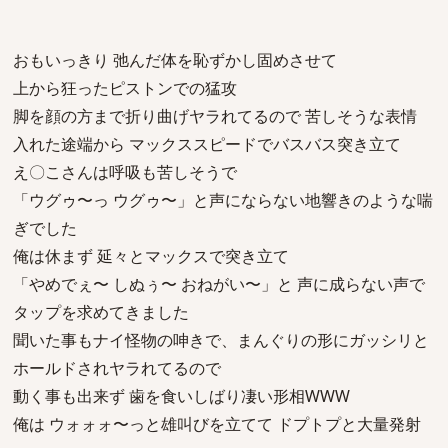
おもいっきり 弛んだ体を恥ずかし固めさせて
上から狂ったピストンでの猛攻
脚を顔の方まで折り曲げヤラれてるので 苦しそうな表情
入れた途端から マックススピードでバスバス突き立て
え〇こさんは呼吸も苦しそうで
「ウグゥ〜っ ウグゥ〜」と声にならない地響きのような喘
ぎでした
俺は休まず 延々とマックスで突き立て
「やめでぇ〜 しぬぅ〜 おねがい〜」と 声に成らない声で
タップを求めてきました
聞いた事もナイ怪物の呻きで、まんぐりの形にガッシリと
ホールドされヤラれてるので
動く事も出来ず 歯を食いしばり凄い形相WWW
俺は ウォォォ〜っと雄叫びを立てて ドプトプと大量発射