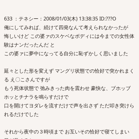
633 ：テネシー：2008/01/03(木) 13:38:35 ID:???O
俺にしてみれば、続けて四発なんて考えられなかったが
悔しいけど この婆ァのスケベなボディには今までの女性体
験はナンだったんだ と
この婆ァに夢中になってる自分に恥ずかしく思いました
延々とした形を変えず マングリ状態での恰好で突かれまく
る え〇こさんですが
もう死体状態で 弛みきった肉を震わせ 豪快な、ブホッブ
ホッとチナラを鳴らすだけで
口を開けてヨダレを流すだけで声を出さず ただ叩き突けら
れるだけでした
それから夜中の３時頃まで お互いその恰好で寝てしまい