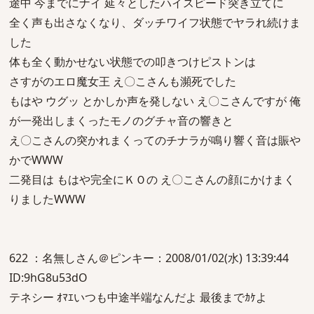
途中 今までにナイ 延々としたハイスピード突き立てに
全く声も出さなくなり、ダッチワイフ状態でヤラれ続けま
した
体も全く動かせない状態での叩きつけピストンは
さすがのエロ魔女王 え〇こさんも瀕死でした
もはや ウグッ とかしか声を発しない え〇こさんですが 俺
が一発出しまくったモノのグチャ音の響きと
え〇こさんの突かれまくってのチナラが鳴り響く音は賑や
かでWWW
二発目は もはや完全にＫＯの え〇こさんの顔にかけまく
りましたWWW
622 ：名無しさん＠ピンキー：2008/01/02(水) 13:39:44
ID:9hG8u53dO
テネシー ｵﾏｴいつも中途半端なんだよ 最後までｶｹよ