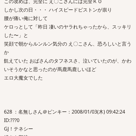
この攻めは、完全に え〇こさんには完全ＫＯ
しかし次の日・・・ ハイスピードピストンが祟り
腰が痛い俺に対して
ケロっとして「昨日 凄いのヤラれちゃったから、スッキリ
した〜」と
笑顔で朝からルンルン気分の え〇こさん、恐ろしいと言う
か
飢えていた おばさんのタフネスさ、泣いていたのが、かわ
いそうかなと思ったのが馬鹿馬鹿しいほど
エロ大魔女でした
628 ：名無しさん＠ピンキー：2008/01/03(木) 09:42:24
ID:???0
GJ！テネシー