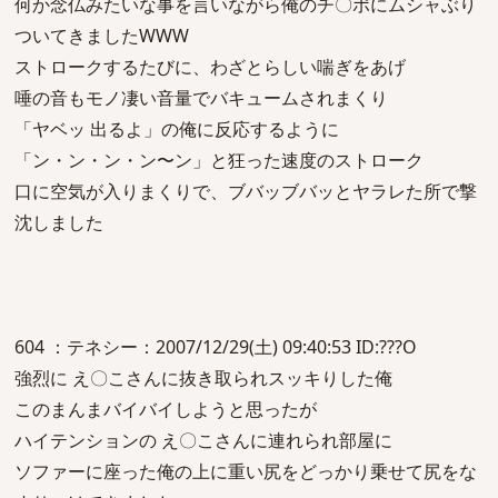
何か念仏みたいな事を言いながら俺のチ〇ポにムシャぶり
ついてきましたWWW
ストロークするたびに、わざとらしい喘ぎをあげ
唾の音もモノ凄い音量でバキュームされまくり
「ヤベッ 出るよ」の俺に反応するように
「ン・ン・ン・ン〜ン」と狂った速度のストローク
口に空気が入りまくりで、ブバッブバッとヤラレた所で撃
沈しました
604 ：テネシー：2007/12/29(土) 09:40:53 ID:???O
強烈に え〇こさんに抜き取られスッキりした俺
このまんまバイバイしようと思ったが
ハイテンションの え〇こさんに連れられ部屋に
ソファーに座った俺の上に重い尻をどっかり乗せて尻をな