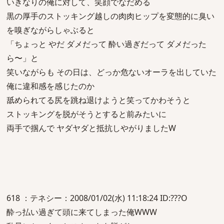
いきなりの俺に対して、笑顔でなだめる
黒の厚手のストッキング越しの肉肉ヒップを変態的に臭い
を嗅ぎながらしゃぶると
「ちょっと やだ ダメだって 酔い過ぎだって ダメだった
ら〜」と
笑いながらも その日は、どっか危ないオーラを出していた
俺に違和感を感じたのか
舐められてる尻を跳ね退けようと笑ってかわそうと
ストッキングを脱がそうとすると前みたいに
両手で掴んで ヤダヤダと抵抗しやがりましたW
618 ：テネシー：2008/01/02(水) 11:18:24 ID:???O
酔っ払い過ぎて頭に来てしまった俺WWW