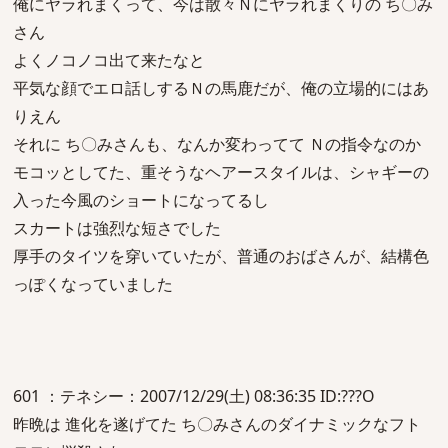
俺にヤラれまくって、今は散々Ｎにヤラれまくりの ち〇み
さん
よくノコノコ出て来たなと
平気な顔でエロ話しするＮの馬鹿だが、俺の立場的にはあ
りえん
それに ち〇みさんも、なんか変わってて Ｎの指令なのか
モコッとしてた、重そうなヘアースタイルは、シャギーの
入った今風のショートになってるし
スカートは強烈な短さでした
厚手のタイツを穿いていたが、普通のおばさんが、結構色
っぽくなっていました
601 ：テネシー：2007/12/29(土) 08:36:35 ID:???O
昨晩は 進化を遂げてた ち〇みさんのダイナミックなフト