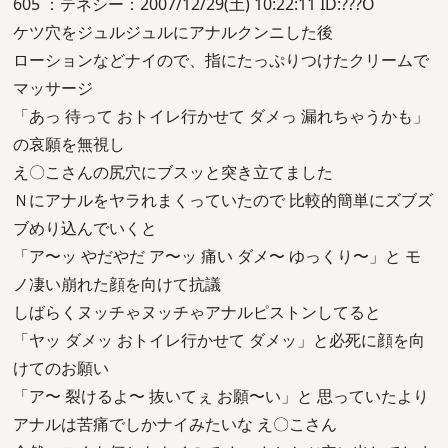
605 ：テネシー：2007/12/29(土) 10:22:11 ID:???O
ケツ穴をジュルジュルにアナルクンニした後
ローションなどナイので、指にたっぷりつけたクリームで
マッサージ
「あっ 待って おトイレ行かせて ダメっ 漏れちゃうかも」
の哀願を無視し
え〇こさんの尻穴にブスッと突き立てました
Ｎにアナルをヤラれまくっていたので 比較的簡単にズブズ
ブめり込んでいくと
「ア〜ッ やだやだ ア〜ッ 痛い ダメ〜 ゆっくり〜」と モ
ノ凄い崩れた顔を向けて抗議
しばらくヌッチゃヌッチゃアナルピストンしてると
「ヤッ ダメッ おトイレ行かせて ダメッ」と必死に顔を向
けてのお願い
「ア〜 裂けるよ〜 抜いてぇ お願〜い」と 思っていたより
アナルは苦痛でしかナイみたいな え〇こさん