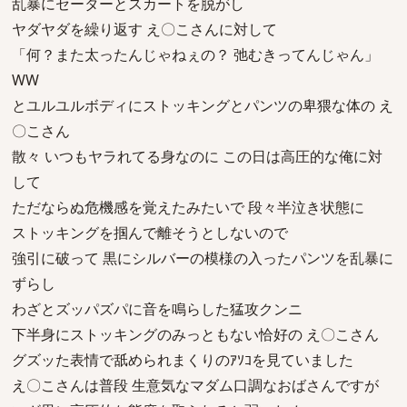
乱暴にセーターとスカートを脱がし
ヤダヤダを繰り返す え〇こさんに対して
「何？また太ったんじゃねぇの？ 弛むきってんじゃん」
WW
とユルユルボディにストッキングとパンツの卑猥な体の え
〇こさん
散々 いつもヤラれてる身なのに この日は高圧的な俺に対
して
ただならぬ危機感を覚えたみたいで 段々半泣き状態に
ストッキングを掴んで離そうとしないので
強引に破って 黒にシルバーの模様の入ったパンツを乱暴に
ずらし
わざとズッパズパに音を鳴らした猛攻クンニ
下半身にストッキングのみっともない恰好の え〇こさん
グズッた表情で舐められまくりのｱｿｺを見ていました
え〇こさんは普段 生意気なマダム口調なおばさんですが