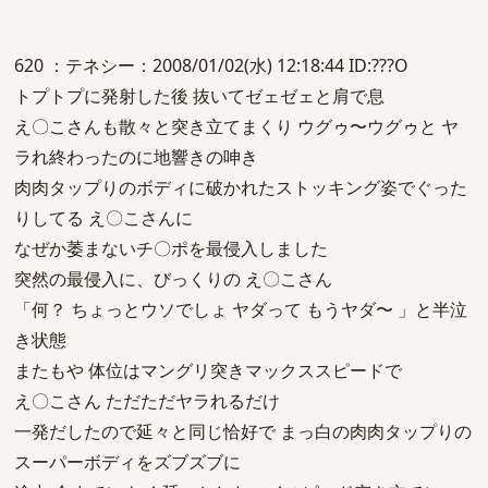
620 ：テネシー：2008/01/02(水) 12:18:44 ID:???O
トプトプに発射した後 抜いてゼェゼェと肩で息
え〇こさんも散々と突き立てまくり ウグゥ〜ウグゥと ヤ
ラれ終わったのに地響きの呻き
肉肉タップりのボディに破かれたストッキング姿でぐった
りしてる え〇こさんに
なぜか萎まないチ〇ポを最侵入しました
突然の最侵入に、びっくりの え〇こさん
「何？ ちょっとウソでしょ ヤダって もうヤダ〜 」と半泣
き状態
またもや 体位はマングリ突きマックススピードで
え〇こさん ただただヤラれるだけ
一発だしたので延々と同じ恰好で まっ白の肉肉タップりの
スーパーボディをズブズブに