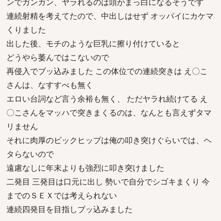
ンでガンガン、ヤラれるのは頭がまっ白になるそうです
連続射精を考えてたので、中出しはせず オッパイにカケマ
くりました
出した後、モチのような巨乳に擦り付けていると
どうやら萎んではこないので
再侵入でブッ込みました この体位での連続突きは え〇こ
さんは、なすすべも無く
エロい台詞など言う余裕も無く、 ただヤラれ続けてる え
〇こさんをマッハで突きまくるのは、なんとも言えずタマ
リません
それに肉厚のビックヒップは俺の叩き突けぐらいでは、ヘ
タらないので
遠慮なしに年末よりも強烈に叩き突けました
二発目 三発目は口元に出し 勢いで自分でシゴキまくり 今
までのＳＥＸでは考えられない
連続四発目を目指しブッ込みました