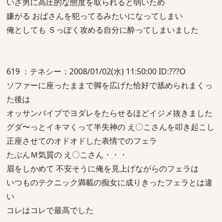
いざ男に高圧的な態度を取られると弱いため
嫌がる おばさんを犯ってるみたいになってしまい
俺としても Ｓっぽく攻める自分に酔ってしまいました
619 ：テネシー：2008/01/02(水) 11:50:00 ID:???O
ソファーに座ったままで脚を広げた恰好で舐められまくっ
た後は
オッサンバイブでヨダレをたらせるほどイジメ抜きました
グダ〜っとイキマくって半失神の え〇こさんを叩き起こし
正座させてのオドオドした表情でのフェラ
たぶんＭ気質の え〇こさん・・・
眉をしかめて 不安そうに俺を見上げながらのフェラは
いつものテクニック満載の痴女に成りきったフェラとは違
い
コレはコレで最高でした