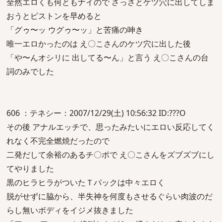
全然エロくも何ともナイので さっさとケツ穴に出してしま
おうとピストンを早めると
「グゥ〜ッ ウグゥ〜ッ」と苦痛の呻き
唯一エロかったのは え〇こさんのケツ穴に出した後
「や〜んオシリに 出してる〜ん」と言う え〇こさんの台
詞のみでした
606 ：テネシー：2007/12/29(土) 10:56:32 ID:???O
その後 アナルエッチで、思ったみたいにエロい反応してく
れなく不完全燃焼だったので
二発だして余裕のあるチ〇ポで え〇こさんをズブズブにし
てやりました
黒のヒラヒラがついたＴパックは中々エロく
脱がせずに脇から、半失神を何度もさせるぐらい肉波のだ
らし無いボディをイジメ抜きました