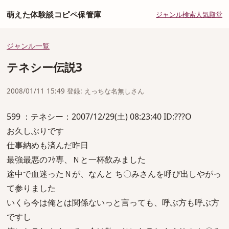
萌えた体験談コピペ保管庫
ジャンル
検索
人気
殿堂
ジャンル一覧
テネシー伝説3
2008/01/11 15:49 登録: えっちな名無しさん
599 ：テネシー：2007/12/29(土) 08:23:40 ID:???O
お久しぶりです
仕事納めも済んだ昨日
最強最悪のﾌｹ専、Ｎと一杯飲みました
途中で血迷ったＮが、なんと ち〇みさんを呼び出しやがっ
て参りました
いくら今は俺とは関係ないっと言っても、呼ぶ方も呼ぶ方
ですし