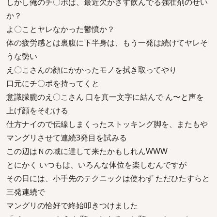
しかし俺のチ〇ポは、最近欠かさず飲んでる強壮剤のせい
か？
よ〇ことヤレなかった鬱憤か？
体の疲労感とは裏腹に下半身は、もう一発は続けてヤレそ
うな勢い
え〇こさんの顔にかかったモノを拭き取ってやり
口元にチ〇ポを持ってくと
意識朦朧のえ〇こさん 口を真一文字に結んで ん〜と声を
上げ顔をそむける
仕方ナイので伝線しまくったストッキング脚を、またもや
マングリさせて連続3発目を試みる
この辺はＮの域に達して来たかもしれんWWW
とにかく いつもは、いろんな体位を楽しむんですが
その日には、小手先のテクニックは使わず ただひたすらと
三発連続で
マングリの恰好で終始叩きつけました