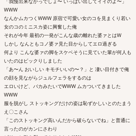
「我慢出来なかっでしょ〜 いっぱい出してイイのよ〜」
WWW
なんかムカつくWWW 原宿で可愛い女のコを見まくり若い
女のコのミニスカ姿に興奮した俺
それが今年 最初の一発がこんな歳の離れた婆ァとはW
しかし なんともコノ婆ァ見た目からしてエロ過ぎる
何より こんな婆ァの脚をスケベそうに見ていた輩が何人も
いたのはビックりしました
「あ〜ん おいしい キモチいいの〜？」と 凄い目付きで俺
の顔を見ながらジュルフェラをするのは
エロいけど、バカみたいでWWW ムカついてきました
WWW
服を脱がし ストッキングだけの姿は恥ずかしいとのたまう
え〇こさん
「このストッキング高いんだから破らないでね」と普通に
言ったのがカンにさわり