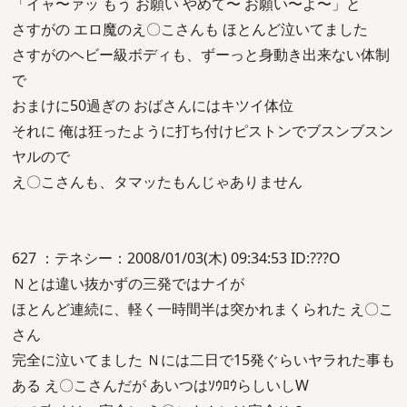
「イャ〜ァッ もう お願い やめて〜 お願い〜よ〜」と
さすがの エロ魔のえ〇こさんも ほとんど泣いてました
さすがのヘビー級ボディも、ずーっと身動き出来ない体制
で
おまけに50過ぎの おばさんにはキツイ体位
それに 俺は狂ったように打ち付けピストンでブスンブスン
ヤルので
え〇こさんも、タマッたもんじゃありません
627 ：テネシー：2008/01/03(木) 09:34:53 ID:???O
Ｎとは違い抜かずの三発ではナイが
ほとんど連続に、軽く一時間半は突かれまくられた え〇こ
さん
完全に泣いてました Ｎには二日で15発ぐらいヤラれた事も
ある え〇こさんだが あいつはｿｳﾛｳらしいしW