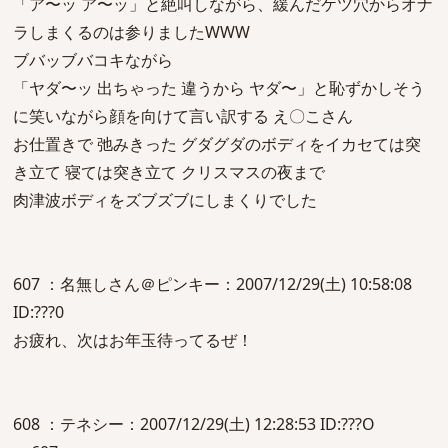
「ア〜ッ ア〜ッ」と絶叫しながら、緩んだケツ穴からオナ
ラしまくるのは参りましたWWW
ブバッブバコキながら
「ヤダ〜ッ 出ちゃった 違うから ヤダ〜」と恥ずかしそう
に笑いながら顔を向けて言い訳する え〇こさん
お仕置きで 弛みきった グダグダのボディをイカセては突
き立て 寝ては突き立て クリスマスの夜まで
肉津波ボディをズブズブにしまくりでした
607 ：名無しさん＠ピンキー：2007/12/29(土) 10:58:08
ID:???0
お疲れ、次はお年玉待ってるぜ！
608 ：テネシー：2007/12/29(土) 12:28:53 ID:???O