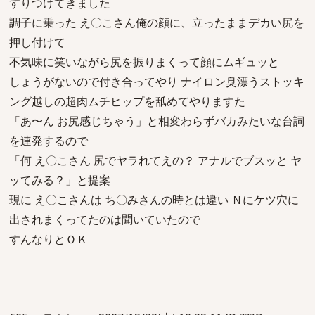
すりつけてきました
調子に乗った え〇こさん俺の顔に、立ったままデカい尻を
押し付けて
不気味に笑いながら尻を振りまくって顔にムギュッと
しょうがないので付き合ってやり ナイロン臭漂うストッキ
ング越しの超肉ムチヒップを舐めてやりますた
「あ〜ん お尻感じちゃう」と相変わらずバカみたいな台詞
を連発するので
「何 え〇こさん 尻でヤラれてえの？ アナルでブスッと ヤ
ッてみる？」と提案
現に え〇こさんは ち〇みさんの時とは違い Ｎにケツ穴に
出されまくってたのは聞いていたので
すんなりとＯＫ