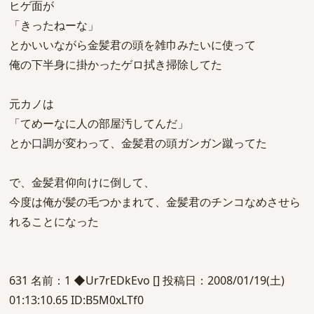
ヒゲ面が
「きったねーな」
とかいいながら金髪君の頭を雑巾みたいに使って
俺の下半身に掛かったゲロ拭き掃除してた
元カノは
「てめーなに人の部屋汚してんだ」
とか口調が変わって、金髪君の頭ガンガン蹴ってた
で、金髪君仰向けに倒して、
今度は俺が髪の毛つかまれて、金髪君のチンコなめさせら
れることになった
631 名前：1 ◆Ur7rEDkEvo [] 投稿日：2008/01/19(土)
01:13:10.65 ID:B5M0xLTf0