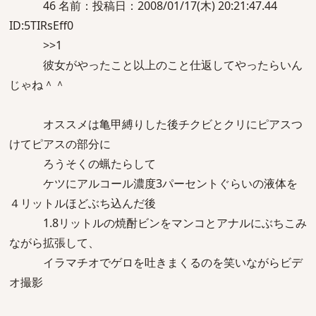
46 名前：投稿日：2008/01/17(木) 20:21:47.44
ID:5TIRsEff0
>>1
彼女がやったこと以上のこと仕返してやったらいん
じゃね＾＾
オススメは亀甲縛りした後チクビとクリにピアスつ
けてピアスの部分に
ろうそくの蝋たらして
ケツにアルコール濃度3パーセントぐらいの液体を
４リットルほどぶち込んだ後
1.8リットルの焼酎ビンをマンコとアナルにぶちこみ
ながら拡張して、
イラマチオでゲロを吐きまくるのを笑いながらビデ
オ撮影