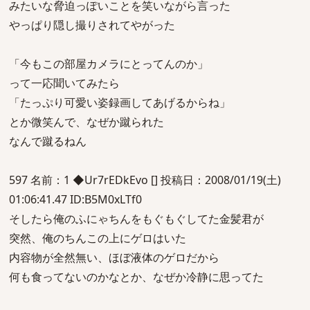
みたいな脅迫っぽいことを笑いながら言った
やっぱり隠し撮りされてやがった
「今もこの部屋カメラにとってんのか」
って一応聞いてみたら
「たっぷり可愛い姿録画してあげるからね」
とか微笑んで、なぜか蹴られた
なんで蹴るねん
597 名前：1 ◆Ur7rEDkEvo [] 投稿日：2008/01/19(土)
01:06:41.47 ID:B5M0xLTf0
そしたら俺のふにゃちんをもぐもぐしてた金髪君が
突然、俺のちんこの上にゲロはいた
内容物が全然無い、ほぼ液体のゲロだから
何も食ってないのかなとか、なぜか冷静に思ってた