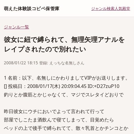
萌えた体験談コピペ保管庫
ジャンル
検索
人気
殿堂
ジャンル一覧
彼女に紐で縛られて、無理矢理アナルを
レイプされたので別れたい
2008/01/22 18:15 登録: えっちな名無しさん
1 名前：以下、名無しにかわりましてVIPがお送りします。
[] 投稿日：2008/01/17(木) 20:09:04.45 ID:+D27zuP10
釣りとか腹筋とかじゃなくて、マジでスレタイどおりで
昨日彼女にウチにおいでよって言われて行って
部屋でしこたま酒飲んで寝てしまって、目覚めたら
ベッドの上で後手で縛られてて、散々乳首とかチンコとか