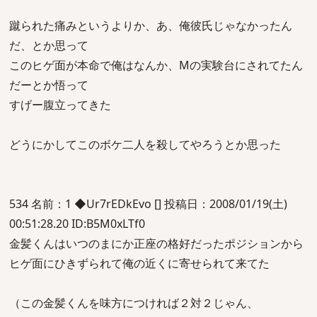
蹴られた痛みというよりか、あ、俺彼氏じゃなかったん
だ、とか思って
このヒゲ面が本命で俺はなんか、Mの実験台にされてたん
だーとか悟って
すげー腹立ってきた
どうにかしてこのボケ二人を殺してやろうとか思った
534 名前：1 ◆Ur7rEDkEvo [] 投稿日：2008/01/19(土)
00:51:28.20 ID:B5M0xLTf0
金髪くんはいつのまにか正座の格好だったポジションから
ヒゲ面にひきずられて俺の近くに寄せられて来てた
（この金髪くんを味方につければ２対２じゃん、