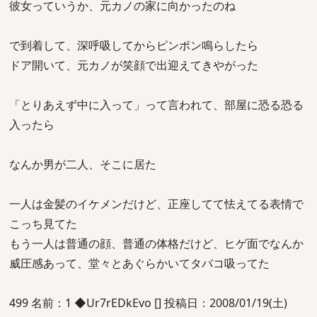
彼女っていうか、元カノの家に向かったのね
で到着して、深呼吸してからピンポン鳴らしたら
ドア開いて、元カノが笑顔で出迎えてきやがった
「とりあえず中に入って」って言われて、部屋に恐る恐る
入ったら
なんか男が二人、そこに居た
一人は金髪のイケメンだけど、正座してて怯えてる表情で
こっち見てた
もう一人は普通の顔、普通の体格だけど、ヒゲ面でなんか
威圧感あって、堂々とあぐらかいてタバコ吸ってた
499 名前：1 ◆Ur7rEDkEvo [] 投稿日：2008/01/19(土)