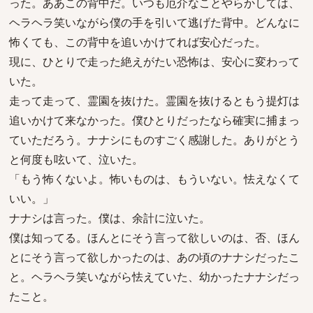
った。ああこの背中だ。いつも厄介なことやらかしては、
ヘラヘラ笑いながら僕の手を引いて逃げた背中。どんなに
怖くても、この背中を追いかけてれば安心だった。
現に、ひとりで走った絶えがたい恐怖は、安心に変わって
いた。
走って走って、霊園を抜けた。霊園を抜けるともう提灯は
追いかけて来なかった。僕ひとりだったなら確実に捕まっ
ていただろう。ナナシにものすごく感謝した。ありがとう
と何度も呟いて、泣いた。
「もう怖くないよ。怖いものは、もういない。怯えなくて
いい。」
ナナシは言った。僕は、余計に泣いた。
僕は知ってる。ほんとにそう言って欲しいのは、否、ほん
とにそう言って欲しかったのは、あの頃のナナシだったこ
と。ヘラヘラ笑いながら怯えていた、幼かったナナシだっ
たこと。