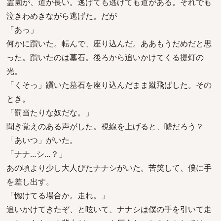
霊園が、道が長い。逃げても逃げても道がある。それでも
泣きわめきながら逃げた。だが
「あっ」
何かに躓いた。転んで、座り込んだ。ああもうだめだと思
った。躓いたのは墓石。後ろから追いかけてくる提灯の
光。
「くそっ」躓いた墓石を座り込んだまま蹴飛ばした。その
とき。
「罰当たりな奴だな。」
聞き覚えのある声がした。視線を上げると、嘘だろう？
「あいつ」がいた。
「ナナ…シ…？」
あの頃より少し大人びたナナシがいた。苦笑して、僕に手
を差し出す。
「惚けてる場合か。走れ。」
追いかけてきたぞ、と呟いて、ナナシは僕の手を引いて走