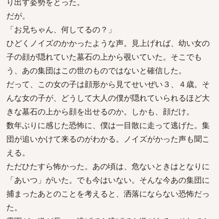
り出す姿勢をとった。
だが。
「お兄ちゃん、何してるの？」
ひどくノイズのかかったような声。見上げれば、幼い女の
子の顔が隠れていた墓石の上から覗いていた。そこでも
う、あの集団はこの世のものではないと確信した。
だって、この女の子は顔形から見てせいぜい３、４歳。そ
んな女の子が、どうして大人の僕が隠れていられるほど大
きな墓石の上から顔を出せるのか。しかも、顔だけ。
数年ぶりに感じた恐怖に、僕は一目散に走って逃げた。集
団が追いかけて来るのがわかる。ノイズがかった声も聞こ
える。
ただひたすら怖かった。あの頃は、危ないときはとなりに
「あいつ」がいた。でも今はいない。そんな今あの集団に
捕まったあとのことを考えると、洒落にならない恐怖だっ
た。