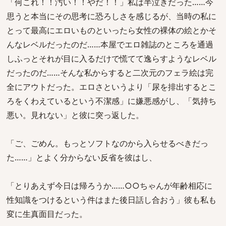
「何これ！！汚い！！やだ！！」私は半泣きだった……今
思うと本当にその思考に恐ろしさを感じるが、当時の私に
とって最高にエロいものといったら女性の裸体の絵とかそ
んなレベルだったのだ……本屋でエロ雑誌のところを通過
しふっとそれが目に入るだけで慌てて逸らすようなレベル
だったのだ……そんな私からすると二次元のフェラ絵は完
全にアウトだった。エロさというより「尿を排出するとこ
ろをくわえているという不潔感」に嫌悪感がし、「気持ち
悪い。見れない」と彼に突っ返した。
「ご、ごめん。もっとソフトなのから入らせるべきだっ
た……」とよく分からない反省を彼はし、
「とりあえず今日は帰ろうか……○○ちゃんが年齢相応に
性知識をつけるという件はまた後日話し合おう」彼も私も
変に生真面目だった。