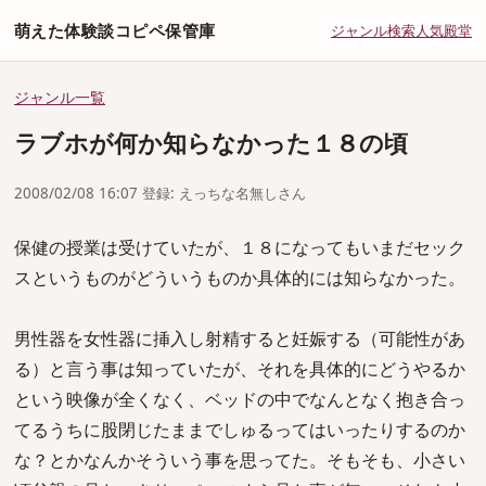
萌えた体験談コピペ保管庫
ジャンル
検索
人気
殿堂
ジャンル一覧
ラブホが何か知らなかった１８の頃
2008/02/08 16:07 登録: えっちな名無しさん
保健の授業は受けていたが、１８になってもいまだセック
スというものがどういうものか具体的には知らなかった。
男性器を女性器に挿入し射精すると妊娠する（可能性があ
る）と言う事は知っていたが、それを具体的にどうやるか
という映像が全くなく、ベッドの中でなんとなく抱き合っ
てるうちに股閉じたままでしゅるってはいったりするのか
な？とかなんかそういう事を思ってた。そもそも、小さい