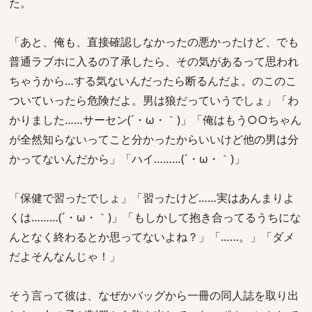
た。
「あと、俺も、直接確認しなかったの悪かったけど、でも
普通ラブホに入るの了承したら、その気があるって思われ
ちゃうから…する気ないんだったら断るんだよ。のこのこ
ついていったら危険だよ。男は狼だっていうでしょ」「わ
かりました……サーセン(´・ω・｀)」「俺はもう○○ちゃん
が全然知らないってこと分かったからいいけど他の男は分
かってないんだから」「ハイ………(´・ω・｀)」
「保健で習ったでしょ」「習ったけど……実はあんまりよ
くは………(´・ω・｀)」「もしかして抱き合ってるうちにな
んとなく終わるとか思ってないよね？」「……。」「ダメ
だよそんなんじゃ！」
そう言って彼は、なぜかバッグから一冊の同人誌を取り出