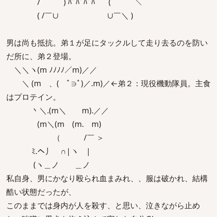
/ ) ﾊﾞﾊﾞﾊﾞﾊﾞ ( ＼
( /￣∪ ∪￣＼ )
男は尚も抵抗。弟１が足にタックルして走り去るのを防い
だ所に、弟２登場。
＼＼ヽ(m ﾉﾉﾉﾉ／m)／／
＼ (m 、( ﾟ∋ﾟ)／.m)／←弟２：現役機動隊員。主食
はプロテイン。
丶＼.(m＼ m).／／
(m＼(m (m. m)
（ /￣ ＞
ﾐ.ヘ丿 ∩|ヽ |
(ヽ＿ノゝ ＿ノ
私自身、男にかなり殴られ血まみれ、、服は破かれ、結構
酷い状態だったが、
このままでは身内が人を殺す、と思い、泣きながら止め