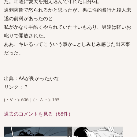
た。咄嗟に愛犬を抱え込んで守れた自分GJ。
過剰防衛で怒られるかと思ったが、男に性的暴行と殺人未
遂の前科があったのと
私がかなり手酷くやられていたせいもあり、男達は軽いお
叱りで開放された。
ああ、キレるってこういう事か…としみじみ感じた出来事
だった。
出典：AAが良かったかな
リンク：？
(・∀・): 606 | (・Ａ・): 163
過去のコメントを見る（68件）