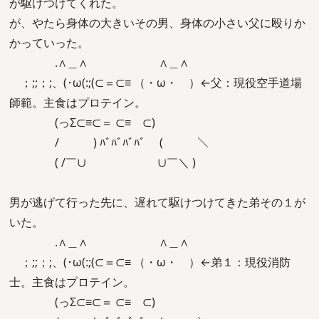
が駆けつけてくれた。
が、やたら身体の大きいその男、身体の小さい父に殴りか
かっていった。
.∧＿∧ ∧＿∧
；;;；;、(･ω(:;(⊂＝⊂≡ （・ω・ ）←父：現役空手道場
師範。主食はプロテイン。
(っΣ⊂≡⊂＝ ⊂≡ ⊂)
/ ) ﾊﾞﾊﾞﾊﾞﾊﾞ ( ＼
( /￣∪ ∪￣＼ )
男が逃げて行った先に、遅れて駆けつけてきた弟その１が
いた。
.∧＿∧ ∧＿∧
；;;；;、(･ω(:;(⊂＝⊂≡ （・ω・ ）←弟１：現役消防
士。主食はプロテイン。
(っΣ⊂≡⊂＝ ⊂≡ ⊂)