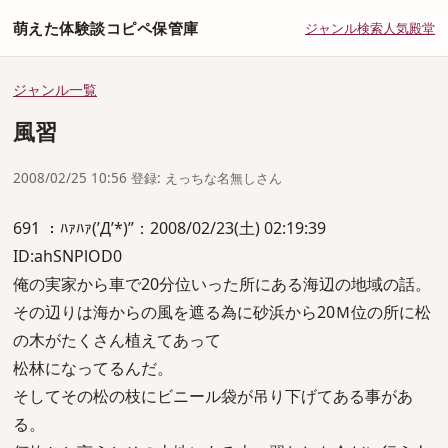
萌えた体験談コピペ保管庫
ジャンル
検索
人気
殿堂
ジャンル一覧
風習
2008/02/25 10:56 登録: えっちな名無しさん
691 ：ﾊｧﾊｧ(’Д’*)”：2008/02/23(土) 02:19:39
ID:ahSNPlOD0
俺の実家から車で20分位いった所にある海辺の地域の話。
その辺りは海からの風を遮る為に砂浜から20Ｍ位の所に松
の木がたくさん植えてあって
松林になってるんだ。
そしてその松の枝にビニール袋が吊り下げてある事があ
る。