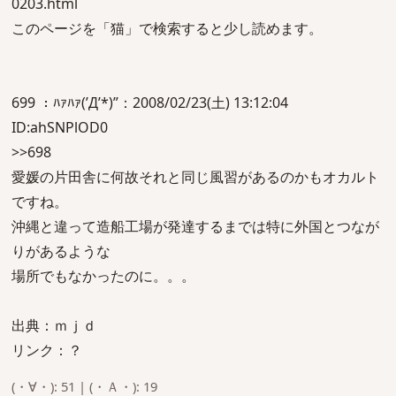
0203.html
このページを「猫」で検索すると少し読めます。
699 ：ﾊｧﾊｧ(’Д’*)”：2008/02/23(土) 13:12:04
ID:ahSNPlOD0
>>698
愛媛の片田舎に何故それと同じ風習があるのかもオカルト
ですね。
沖縄と違って造船工場が発達するまでは特に外国とつなが
りがあるような
場所でもなかったのに。。。
出典：ｍｊｄ
リンク：？
(・∀・): 51 | (・Ａ・): 19