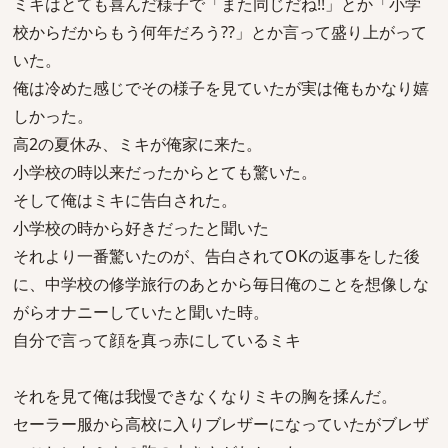
ミキはとても喜んだ様子で「また同じだね!!」とか「小学
校からだからもう何年だろう??」とか言って盛り上がって
いた。
俺は冷めた感じでその様子を見ていたが実は俺もかなり嬉
しかった。
高2の夏休み、ミキが俺家に来た。
小学校の時以来だったからとても驚いた。
そして俺はミキに告白された。
小学校の時から好きだったと聞いた
それより一番驚いたのが、告白されてOKの返事をした後
に、中学校の修学旅行のあとから毎日俺のことを想像しな
がらオナニーしていたと聞いた時。
自分で言って顔を真っ赤にしているミキ
それを見て俺は我慢できなくなりミキの胸を揉んだ。
セーラー服から高校に入りブレザーになっていたがブレザ