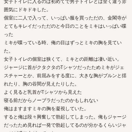
女子トイレに入るのは初めてで男子トイレとは全く違う雰
囲気にドキドキした。
個室に二人で入って、いっぱい服を買っただの、金閣寺が
とてもキレイだっただのと今日のことをミキはいっぱい喋
った
ミキが喋っている時、俺の目はずっとミキの胸を見てい
た。
女子トイレの個室は狭くて、ミキとの距離は凄い近い。
ジャージに首がクタクタのTシャツだったためミキがジェ
スチャーとか、前屈みをする度に、大きな胸がブルンと揺
れたり、胸の谷間が見えたりした。
よく見ると乳首がTシャツから見えた
寝る前だからノーブラだったのかもしれない
俺はますますミキの胸を凝視していた。
すると俺は段々興奮して勃起してしまった。俺もジャージ
だったため見れば一発で勃起してるのが分かるくらいジャ