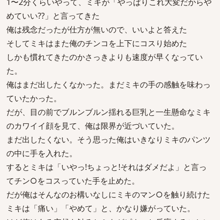
1〜2分くらいやって、ミキが「やっぱりこれ大変だからや
めていい??」と言ってきた
俺は残念だったが仕方が無いので、いいよと答えた
そしてミキはまた俺のチンコを上下にコスり始めた
しかも慣れてきたのかさっきよりも速度が早くなってい
た。
俺はまだ出したくなかった。まだミキの手の感触を味わっ
ていたかった。
だが、目の前でブルンブルン揺れる巨乳と一生懸命なミキ
のカワイイ顔を見て、俺は限界が近づいていた。
まだ出したくない。そう思った俺はいきなりミキのパンツ
の中に手を入れた。
するとミキは「いやっ!ちょっと!それはダメだよ」と言っ
てチン○をコスっていた手を止めた。
だが俺はそんなのお構いなしにミキのマン○を触り続けた
ミキは「痛い」「やめて」と、かなり嫌がっていた。