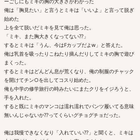
ーごしにもミキの胸の大きさがわかった
俺は「胸見たい」と言うとミキは「いいよ」と言って脱ぎ
始めた
上を全て脱いだミキを見て俺は思った。
「ミキ、また胸大きくなってない??」
するとミキは「うん、今はFカップだよw」と答えた。
俺は乳首を吸ったりこねたり摘んだりしてミキの胸で遊び
まくった。
するとミキはどんどん息が荒くなり、俺の制服のチャック
を開けてチン○を出してコスり始めた。
俺も中学の修学旅行の時みたいにまたクリをイジろうと、
手を入れた。
すると既にミキのマンコは濡れ濡れでパンツ履いてる意味
無いんじゃないか??ってくらいグチョグチョだった。
俺は我慢できなくなり「入れていい??」と聞くと、ミキは