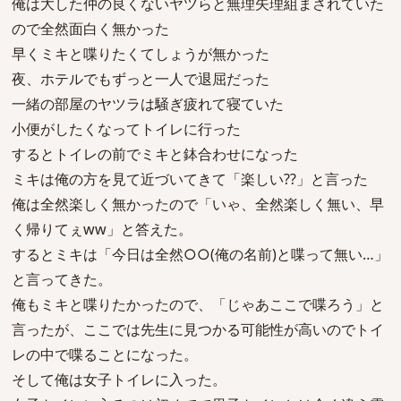
俺は大した仲の良くないヤツらと無理矢理組まされていた
ので全然面白く無かった
早くミキと喋りたくてしょうが無かった
夜、ホテルでもずっと一人で退屈だった
一緒の部屋のヤツラは騒ぎ疲れて寝ていた
小便がしたくなってトイレに行った
するとトイレの前でミキと鉢合わせになった
ミキは俺の方を見て近づいてきて「楽しい??」と言った
俺は全然楽しく無かったので「いゃ、全然楽しく無い、早
く帰りてぇww」と答えた。
するとミキは「今日は全然○○(俺の名前)と喋って無い…」
と言ってきた。
俺もミキと喋りたかったので、「じゃあここで喋ろう」と
言ったが、ここでは先生に見つかる可能性が高いのでトイ
レの中で喋ることになった。
そして俺は女子トイレに入った。