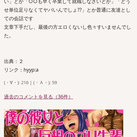
い」とか「○○も早く卒業して就職しなさいとか」「どう
せ単位足りなくてヤバいんでしょ??」とか普通に友達とし
ての会話です
文章下手だし、最後の方エロくないし色々すいませんでし
た。
出典：２
リンク：hyyp:a
(・∀・): 216 | (・Ａ・): 59
過去のコメントを見る（36件）