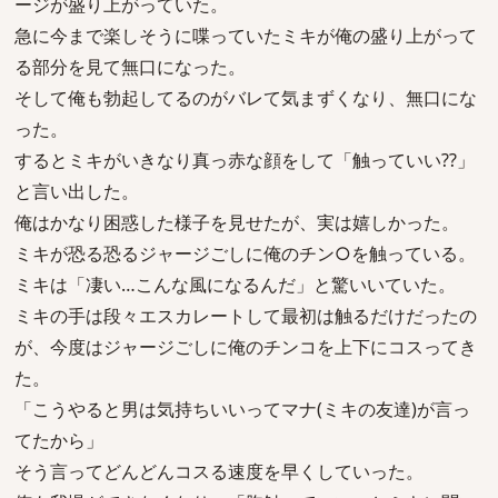
ージが盛り上がっていた。
急に今まで楽しそうに喋っていたミキが俺の盛り上がって
る部分を見て無口になった。
そして俺も勃起してるのがバレて気まずくなり、無口にな
った。
するとミキがいきなり真っ赤な顔をして「触っていい??」
と言い出した。
俺はかなり困惑した様子を見せたが、実は嬉しかった。
ミキが恐る恐るジャージごしに俺のチン○を触っている。
ミキは「凄い…こんな風になるんだ」と驚いいていた。
ミキの手は段々エスカレートして最初は触るだけだったの
が、今度はジャージごしに俺のチンコを上下にコスってき
た。
「こうやると男は気持ちいいってマナ(ミキの友達)が言っ
てたから」
そう言ってどんどんコスる速度を早くしていった。