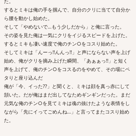
た。
するとミキは俺の手を掴んで、自分のクリに当てて自分か
ら腰を動かし始めた。
そして「やめないで…もう少しだから」と俺に言った。
その姿を見た俺は一気にクリをイジるスピードを上げた。
するとミキも凄い速度で俺のチン○をコスり始めた。
そしてミキは「んーっ!!んんっ!!」と声にならない声を上げ
始め、俺がクリを摘み上げた瞬間、「あぁぁっ!!」と短く
声を上げて、俺のチン○をコスるのをやめて、その場にペ
タりと座り込んだ
俺が「今、イった??」と聞くと、ミキは顔を真っ赤にして
頷いた。だが俺はまだ出してなためギンギンだった。まだ
元気な俺のチン○を見てミキは魂の抜けたような表情をし
ながら「先にイってごめんね…」と言ってまたコスり始め
た。