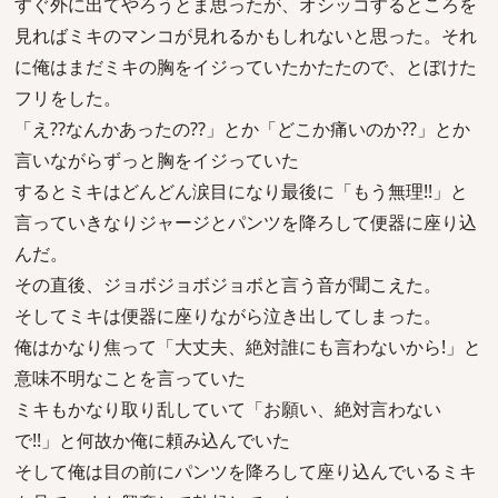
すぐ外に出てやろうとま思ったが、オシッコするところを
見ればミキのマンコが見れるかもしれないと思った。それ
に俺はまだミキの胸をイジっていたかたたので、とぼけた
フリをした。
「え??なんかあったの??」とか「どこか痛いのか??」とか
言いながらずっと胸をイジっていた
するとミキはどんどん涙目になり最後に「もう無理!!」と
言っていきなりジャージとパンツを降ろして便器に座り込
んだ。
その直後、ジョボジョボジョボと言う音が聞こえた。
そしてミキは便器に座りながら泣き出してしまった。
俺はかなり焦って「大丈夫、絶対誰にも言わないから!」と
意味不明なことを言っていた
ミキもかなり取り乱していて「お願い、絶対言わない
で!!」と何故か俺に頼み込んでいた
そして俺は目の前にパンツを降ろして座り込んでいるミキ