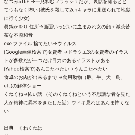
なつみSTEP →一見和むフラッシュだが、裏話を知るとと
てつもなく怖い (彼氏を殺して2chキャラに見送られて地獄
に行く少女)
眞鍋かをり 住所→画面いっぱいに血まみれ女の顔＋滅茶苦
茶な不協和音
exe ファイル 捨てたい→ウィルス
(Google画像検索で)女賢者 →ドラクエ3の女賢者のイラス
トが多数だが一つだけ目力のあるイラストがある
(Yahoo検索で)あんこたべたい→うんこたべたい
食卓のお肉が出来るまで →食用動物（豚、牛、犬 鳥、
etc)の解体ショー
くねくね→怖い話 （そのくねくねという不思議な者を見た
人が精神に異常をきたした話）ウィキ見ればあんま怖くな
い
出典：くねくねは