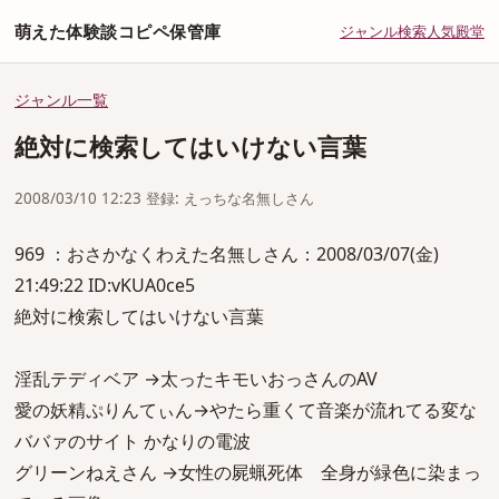
萌えた体験談コピペ保管庫
ジャンル
検索
人気
殿堂
ジャンル一覧
絶対に検索してはいけない言葉
2008/03/10 12:23 登録: えっちな名無しさん
969 ：おさかなくわえた名無しさん：2008/03/07(金)
21:49:22 ID:vKUA0ce5
絶対に検索してはいけない言葉
淫乱テディベア →太ったキモいおっさんのAV
愛の妖精ぷりんてぃん→やたら重くて音楽が流れてる変な
ババァのサイト かなりの電波
グリーンねえさん →女性の屍蝋死体 全身が緑色に染まっ