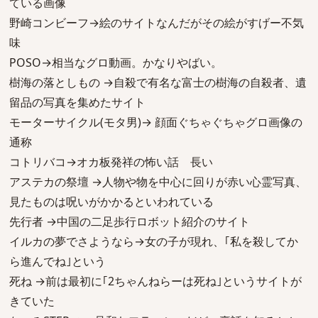
ている画像
野崎コンビーフ→絵のサイトなんだがその絵がすげー不気
味
POSO→相当なグロ動画。かなりやばい。
樹海の落としもの →自殺で有名な富士の樹海の自殺者、遺
留品の写真を集めたサイト
モーターサイクル(モタ男)→ 顔面ぐちゃぐちゃグロ画像の
通称
コトリバコ→オカ板発祥の怖い話 長い
アステカの祭壇 →人物や物を中心に回りが赤い心霊写真、
見たものは呪いがかかるといわれている
先行者 →中国の二足歩行ロボット紹介のサイト
イルカの夢でさようなら→女の子が現れ、｢私を殺してか
ら進んでね｣という
死ね →前は最初に｢2ちゃんねらーは死ね｣というサイトが
きていた