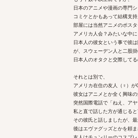
日本のアニメや漫画の専門シ
コミケとかもあって結構支持
部屋には当然アニメのポスタ
アメリカ人会？みたいな中にも
日本人の彼女という事で彼は
が、スウェーデン人と二股掛
日本人のオタクと交際してる
それとは別で、
アメリカ在住の友人（♀）が
彼女はアニメとか全く興味の
突然国際電話で「ねえ、アヤ
私と直で話した方が通じると
その彼氏と話しましたが、最
後はエヴァグッズとかを頼ま
友人はチュンリーのコスプレ