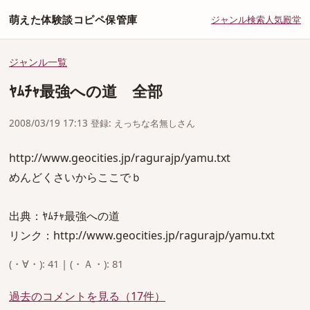
萌えた体験談コピペ保管庫
ジャンル
検索
人気
殿堂
ジャンル一覧
ﾔﾑﾁｬ最強への道 全部
2008/03/19 17:13 登録: えっちな名無しさん
http://www.geocities.jp/ragurajp/yamu.txt
めんどくさいからここでｂ
出典：ﾔﾑﾁｬ最強への道
リンク：http://www.geocities.jp/ragurajp/yamu.txt
(・∀・): 41 | (・Ａ・): 81
過去のコメントを見る（17件）