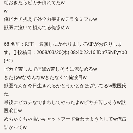
朝おきたらピカチ倒れてたw
w
俺ピカチ抱えて外全力疾走wテラタミフルw
獣医に泣いて頼んでる俺惨めw
68 名前：以下、名無しにかわりましてVIPがお送りしま
す。[] 投稿日：2008/03/20(木) 08:40:22.16 ID:r7SNEyYp0
(PC)
ピカチ苦しんで痙攣w苦しそうに俺なめるw
きたねwなめんなwきたなくて俺涙目w
獣医なんか今日生きれるかどうかとかほざいてるw獣医氏
ね
最後にピカチなでまわしてやったよwピカチ苦しそうw獣
医涙目w
めちゃくちゃ高いキャットフード食わせようとしてw俺缶
詰かってw