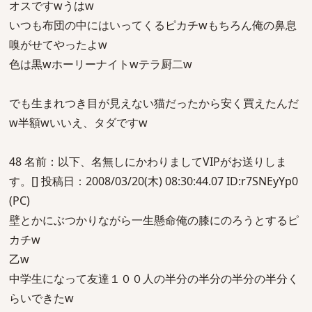
オスですwうはw
いつも布団の中にはいってくるピカチwもちろん俺の鼻息
嗅がせてやったよw
色は黒wホーリーナイトwテラ厨二w
でも生まれつき目が見えない猫だったから安く買えたんだ
w半額wいいえ、タダですw
48 名前：以下、名無しにかわりましてVIPがお送りしま
す。[] 投稿日：2008/03/20(木) 08:30:44.07 ID:r7SNEyYp0
(PC)
壁とかにぶつかりながら一生懸命俺の膝にのろうとするピ
カチw
乙w
中学生になって友達１００人の半分の半分の半分の半分く
らいできたw