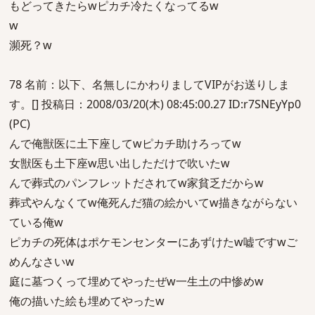
もどってきたらwピカチ冷たくなってるw
w
瀕死？w
78 名前：以下、名無しにかわりましてVIPがお送りしま
す。[] 投稿日：2008/03/20(木) 08:45:00.27 ID:r7SNEyYp0
(PC)
んで俺獣医に土下座してwピカチ助けろってw
女獣医も土下座w思い出しただけで吹いたw
んで葬式のパンフレットだされてw家貧乏だからw
葬式やんなくてw俺死んだ猫の絵かいてw描きながらない
ている俺w
ピカチの死体はポケモンセンターにあずけたw嘘ですwご
めんなさいw
庭に墓つくって埋めてやったぜw一生土の中惨めw
俺の描いた絵も埋めてやったw