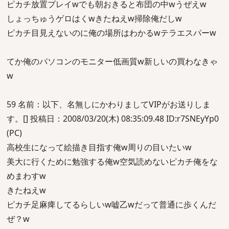
ピカチ放置プレイwでも朝おきると布団の中wうぜえw
しょっちゅうゲロはくwきたねえw掃除俺だしw
ピカチ目見えないのに俺の場所はわかるwテラエスパーw
てか俺のパソコンのモニター低画質w新しいの買わなきゃ
w
59 名前：以下、名無しにかわりましてVIPがお送りしま
す。[] 投稿日：2008/03/20(木) 08:35:09.48 ID:r7SNEyYp0
(PC)
高校生になって絵描き目指す俺w周りの目いたいw
美大に行くために勉強する俺w空気読めないピカチ俺をな
めまわすw
きたねえw
ピカチ足麻痺してるらしいw嘘乙wだって普通に歩くんだ
ぜ？w