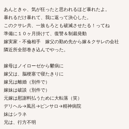
あんときゃ、気が狂ったと思われるほど暴れたよ。
暴れるだけ暴れて、我に返って決心した。
このクサレ共、一族もろとも破滅させたる！ってね
準備に１０ヶ月掛けて、復讐＆制裁発動
嫁実家・不倫相手 嫁父の勤め先から嫁＆クサレの会社
隣近所全部巻き込んでやった。
嫁母はノイローゼから鬱病に
嫁父は、脳梗塞で寝たきりに
嫁兄は離婚（別件で）
嫁妹は破談（別件で）
元嫁は慰謝料払うために大転落（笑）
デリヘル→風呂→ピンサロ→精神病院
妹はシラネ
兄は、行方不明