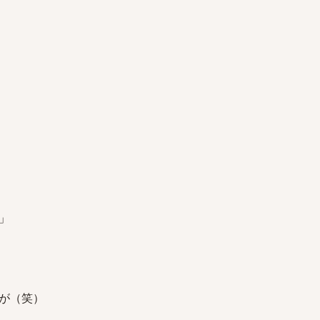
」
が（笑）