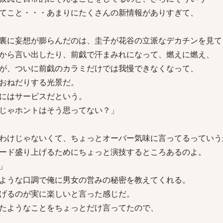
てこと・・・あまりにたくさんの新情報がありすぎて、
裏に妄想が膨らんだのは、圭子が花谷の立派なデカチンを見て
から言い出したり、前戯で汗まみれになって、燃えに燃え、
が、ついに前戯のカラミだけでは我慢できなくなって、
おねだりする光景だ。
にはサービスだという。
じゃホントはそう思ってない？」
わけじゃないくて、ちょっとオーバー気味に言ってるっていう
ード盛り上げるためにちょっと演技するところあるのよ。
」
ような口調で俺に男女の営みの秘密を教えてくれる。
げるのが実に楽しいと言った感じだ。
たようなことをちょっとだけ言ってたので、