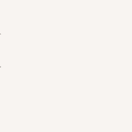
、
。
。