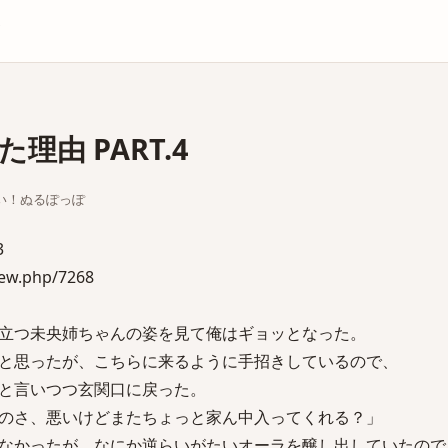
庫
理由 PART.4
って来い！ぬるぽっぽ
3
iew.php/7268
立つ未央姉ちゃんの姿を見て俺はギョッとなった。
と思ったが、こちらに来るように手招きしているので、
と言いつつ玄関口に戻った。
のさ、悪いけどまたちょっと家ん中入ってくれる？」
なかったが、なにか逆らいがたいオーラを醸し出していたので