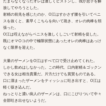
たまらなくなったオレは激しくピストンし、我が息子を解
放してやろうとした。
射精の前兆を感じたのか、O江はすかさず腰を引いてペニ
スを抜くと、素早くこちらを向いて跪き、オレの肉棒を頬
張った。
O江は咥えながらペニスを激しくしごいて射精を促した。
既にオマ○コの中で極限状態にあったオレの肉棒はあっけ
なく限界を迎えた。
大量のザーメンをO江はすべて口で受け止めてくれた。
しかし飲めはしなかった。この時代、口内射精＆ゴックン
できる女は相当貴重だ。片方だけでも賞賛ものである。
口に溜まったザーメンをティッシュに吐き出すと、O江は
軽く咳き込んだ。
ねっとりと濃い病人のザーメンは、口にこびりついて中々
全部吐き出せないようだ。