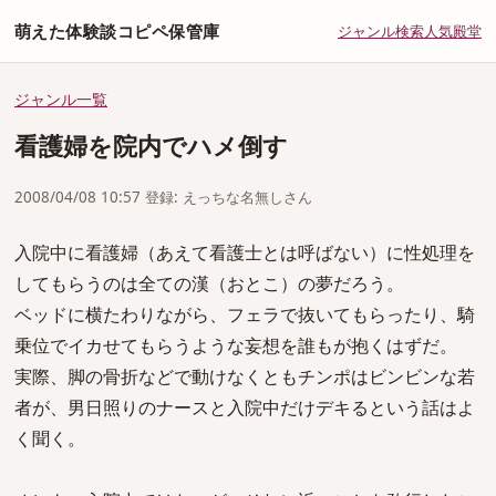
萌えた体験談コピペ保管庫
ジャンル
検索
人気
殿堂
ジャンル一覧
看護婦を院内でハメ倒す
2008/04/08 10:57 登録: えっちな名無しさん
入院中に看護婦（あえて看護士とは呼ばない）に性処理を
してもらうのは全ての漢（おとこ）の夢だろう。
ベッドに横たわりながら、フェラで抜いてもらったり、騎
乗位でイカせてもらうような妄想を誰もが抱くはずだ。
実際、脚の骨折などで動けなくともチンポはビンビンな若
者が、男日照りのナースと入院中だけデキるという話はよ
く聞く。