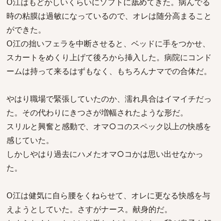
O江はもどかしいくらいにソフトに舐めてきた。病んでる
時の粘膜は過敏になっているので、オレは随分高まること
ができた。
O江の拙いフェラを中断させると、ベッドに手をつかせ、
スカートをめくり上げて後ろから挿入した。病院にコンド
ームは持って来るはずもなく、もちろんナマでの合体だ。
やはり職場で緊張していたのか、濡れ具合はイマイチだっ
た。その代わりにきつさが増幅されたような形だ。
スリルと興奮と感動で、オマ○コのスペック以上の快感を
感じていた。
しかしやはり過去にハメたオマ○コかは思い出せなかっ
た。
O江は健気に自ら腰をくねらせて、オレに更なる快感を与
えようとしていた。さすがナース。献身的だ。