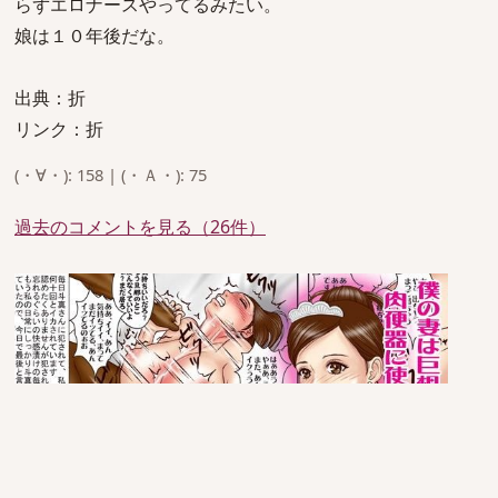
らずエロナースやってるみたい。
娘は１０年後だな。
出典：折
リンク：折
(・∀・): 158 | (・Ａ・): 75
過去のコメントを見る（26件）