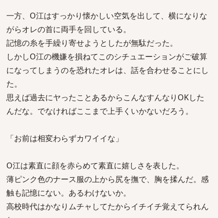
一方、O江はすっかり懐かしい空気を出して、横になりな
がらオレの首に両手を回している。
記憶の糸を手繰り寄せようとしたが無駄だった。
しかしO江の機嫌を損ねてこのシチュエーションがご破算
になってしまうのを恐れたオレは、話を合わせることにし
た。
思えば過去にヤったことあるからこんなすんなりOKした
んだな。でなければここまで上手くいかないだろう。
「お前は相変わらずカワイイな」
O江は素直に顔を赤らめて素直に嬉しさを表した。
薄ピンク色のナース服の上から尻を撫で、胸を揉んだ。感
触も記憶にない。あるわけないか。
高校時代はかなりムチャしてたからイチイチ覚えてられん