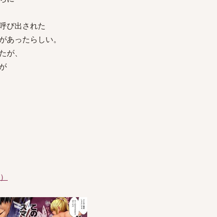
呼び出された
があったらしい。
たが、
が
件）