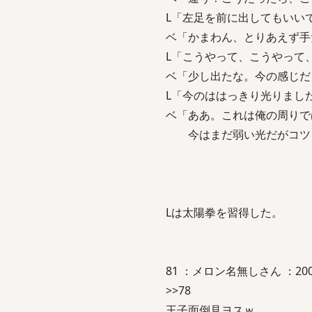
L「左足を前に出してもいい
ベ「かまわん、とりあえず手
L「こうやって、こうやっ
ベ「少し出たな。今の感じだ
L「今のははっきり光りまし
ベ「ああ。これは俺の周りで
今はまだ弱い光だがコツを
Lは太陽拳を習得した。
81 ：メロン名無しさん ：2006/06/
>>78
王子面倒見ヨスｗ