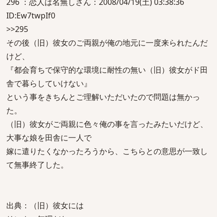
296 ：恋人は名無しさん：2008/04/19(土) 03:38:36
ID:Ew7twpIf0
>>295
その後（旧）彼女のご両親が俺の地元に一度来られたんだ
けど、
『都会育ちで保守的な環境に耐性の無い（旧）彼女がド田
舎で暮らしていけない』
という事をきちんとご理解いただいたので問題は無かっ
た。
（旧）彼女がご両親に色々俺の事を言ったみたいだけど、
大事な娘を田舎に一人で
嫁に遣りたくなかったろうから、こちらとの意思が一致し
て無事終了した。
出典：（旧）彼女には