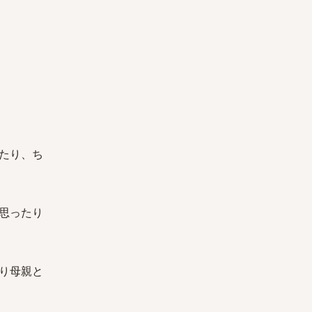
たり、ち
思ったり
り母親と