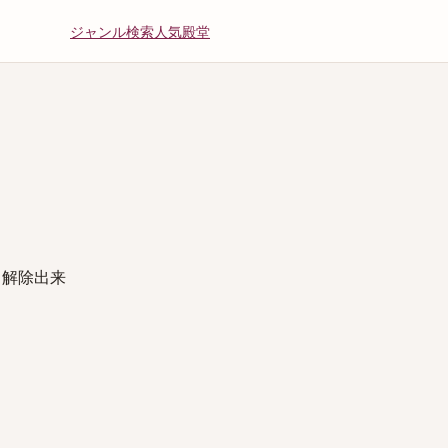
ジャンル
検索
人気
殿堂
く解除出来