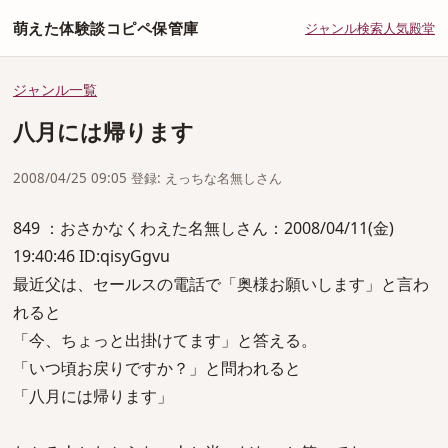
萌えた体験談コピペ保管庫
ジャンル
検索
人気
殿堂
ジャンル一覧
八月には帰ります
2008/04/25 09:05 登録: えっちな名無しさん
849 ：おさかなくわえた名無しさん：2008/04/11(金)
19:40:46 ID:qisyGgvu
最近父は、セールスの電話で「奥様お願いします」と言わ
れると
「今、ちょっと出掛けてます」と答える。
「いつ頃お戻りですか？」と問われると
「八月には帰ります」