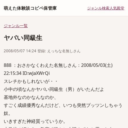
萌えた体験談コピペ保管庫
ジャンル
検索
人気
殿堂
ジャンル一覧
ヤバい同級生
2008/05/07 14:24 登録: えっちな名無しさん
888 ：おさかなくわえた名無しさん：2008/05/03(土)
22:15:34 ID:wJaXWrQi
スレチかもしれないが・・
小中の頃なんかヤバい同級生（男）がいたんだよ
基地外なのかなんなのか、
すごく成績優秀なんだけど、いつも突然プッツンしちゃう
奴。
いきすぎた神経質っていうか。