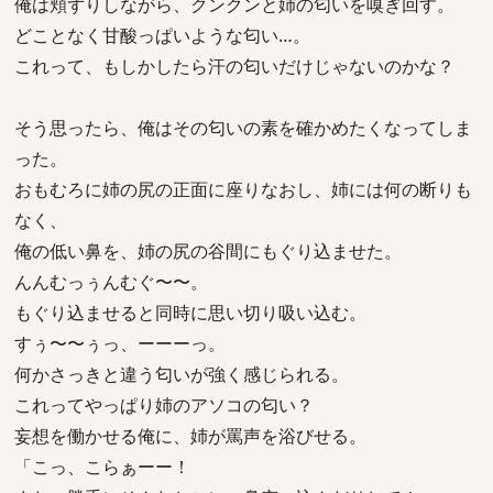
俺は頬ずりしながら、クンクンと姉の匂いを嗅ぎ回す。
どことなく甘酸っぱいような匂い…。
これって、もしかしたら汗の匂いだけじゃないのかな？
そう思ったら、俺はその匂いの素を確かめたくなってしま
った。
おもむろに姉の尻の正面に座りなおし、姉には何の断りも
なく、
俺の低い鼻を、姉の尻の谷間にもぐり込ませた。
んんむっぅんむぐ〜〜。
もぐり込ませると同時に思い切り吸い込む。
すぅ〜〜ぅっ、ーーーっ。
何かさっきと違う匂いが強く感じられる。
これってやっぱり姉のアソコの匂い？
妄想を働かせる俺に、姉が罵声を浴びせる。
「こっ、こらぁーー！