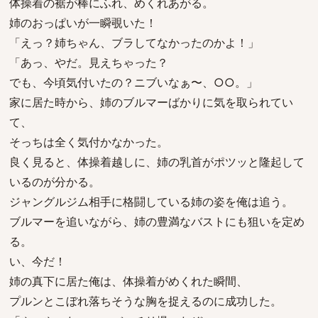
体操着の裾が棒にふれ、めくれあがる。
姉のおっぱいが一瞬覗いた！
「えっ？姉ちゃん、ブラしてなかったのかよ！」
「あっ、やだ。見えちゃった？
でも、今頃気付いたの？ニブいなぁ〜、○○。」
家に居た時から、姉のブルマーばかりに気を取られてい
て、
そっちは全く気付かなかった。
良く見ると、体操着越しに、姉の乳首がポツッと隆起して
いるのが分かる。
ジャングルジム相手に格闘している姉の姿を俺は追う。
ブルマーを追いながら、姉の豊満なバストにも狙いを定め
る。
い、今だ！
姉の真下に居た俺は、体操着がめくれた瞬間、
プルンとこぼれ落ちそうな胸を捉えるのに成功した。