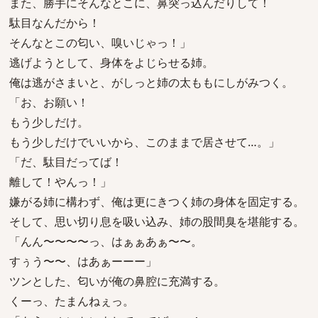
また、勝手にそんなとこに、鼻突っ込んだりして！
駄目なんだから！
そんなとこの匂い、嗅いじゃっ！」
逃げようとして、身体をよじらせる姉。
俺は逃がさまいと、がしっと姉の太ももにしがみつく。
「お、お願い！
もう少しだけ。
もう少しだけでいいから、このままで居させて…。」
「だ、駄目だってば！
離して！やんっ！」
嫌がる姉に構わず、俺は更にきつく姉の身体を固定する。
そして、思い切り息を吸い込み、姉の股間臭を堪能する。
「んん〜〜〜〜っ、はぁぁあぁ〜〜。
すぅう〜〜、はあぁーーー」
ツンとした、匂いが俺の鼻腔に充満する。
くーっ、たまんねぇっ。