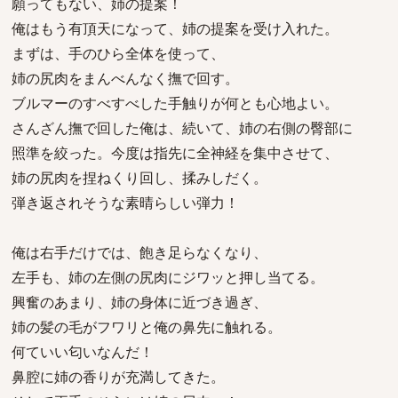
願ってもない、姉の提案！
俺はもう有頂天になって、姉の提案を受け入れた。
まずは、手のひら全体を使って、
姉の尻肉をまんべんなく撫で回す。
ブルマーのすべすべした手触りが何とも心地よい。
さんざん撫で回した俺は、続いて、姉の右側の臀部に
照準を絞った。今度は指先に全神経を集中させて、
姉の尻肉を捏ねくり回し、揉みしだく。
弾き返されそうな素晴らしい弾力！
俺は右手だけでは、飽き足らなくなり、
左手も、姉の左側の尻肉にジワッと押し当てる。
興奮のあまり、姉の身体に近づき過ぎ、
姉の髪の毛がフワリと俺の鼻先に触れる。
何ていい匂いなんだ！
鼻腔に姉の香りが充満してきた。