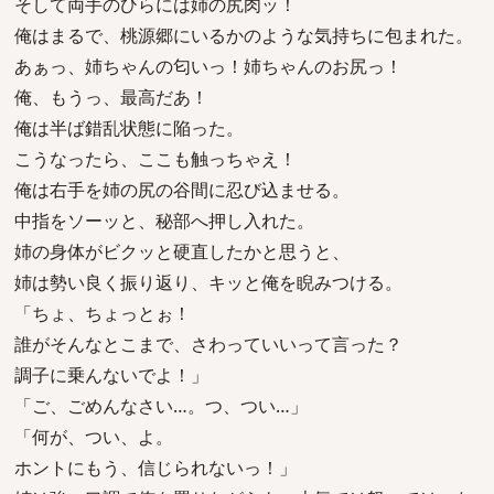
そして両手のひらには姉の尻肉ッ！
俺はまるで、桃源郷にいるかのような気持ちに包まれた。
あぁっ、姉ちゃんの匂いっ！姉ちゃんのお尻っ！
俺、もうっ、最高だあ！
俺は半ば錯乱状態に陥った。
こうなったら、ここも触っちゃえ！
俺は右手を姉の尻の谷間に忍び込ませる。
中指をソーッと、秘部へ押し入れた。
姉の身体がビクッと硬直したかと思うと、
姉は勢い良く振り返り、キッと俺を睨みつける。
「ちょ、ちょっとぉ！
誰がそんなとこまで、さわっていいって言った？
調子に乗んないでよ！」
「ご、ごめんなさい…。つ、つい…」
「何が、つい、よ。
ホントにもう、信じられないっ！」