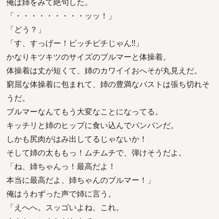
俺は姉をみて絶句した。
「・・・・・・・・・ッッ！」
「どう？」
「す、すっげー！ピッチピチじゃん!!」
かなりキツキツのサイズのブルマーと体操着。
体操着は丈が短くて、姉のカワイイおへそが丸見えだ。
窮屈な体操着に包まれて、姉の豊満なバストは張ち切れそ
うだ。
ブルマーなんてもう大変なことになってる。
キッチリと姉のヒップに食い込んでパンパンだ。
しかも尻肉がはみ出してるじゃないか！
そして姉の太ももっ！ムチムチで、弾けそうだよ。
「ね、姉ちゃんっ！最高だよ！
本当に最高だよ、姉ちゃんのブルマー！」
俺はうわずった声で姉に言う。
「えへへ。スッゴいよね、これ。