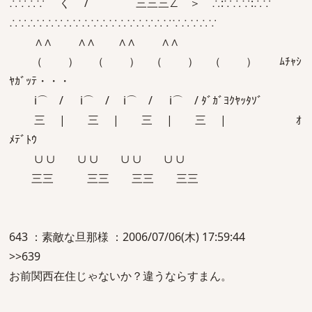
∴∵∴∵ く / 三三三∠⌒＞ ∴:∵∴∵:∴∵
∴∵∴∵∴∵∴∵∴∵∴∵∴∵∴∵∴∵∵∴∵∴∵
∧∧ ∧∧ ∧∧ ∧∧
（ ）ゝ （ ）ゝ（ ）ゝ（ ）ゝ ﾑﾁｬｼ
ﾔｶﾞｯﾃ・・・
i⌒ / i⌒ / i⌒ / i⌒ / ﾀﾞｶﾞﾖｸﾔｯﾀｿﾞ
三 | 三 | 三 | 三 | ｵ
ﾒﾃﾞﾄｳ
∪ ∪ ∪ ∪ ∪ ∪ ∪ ∪
三三 三三 三三 三三
643 ：素敵な旦那様 ：2006/07/06(木) 17:59:44
>>639
お前関西在住じゃないか？違うならすまん。