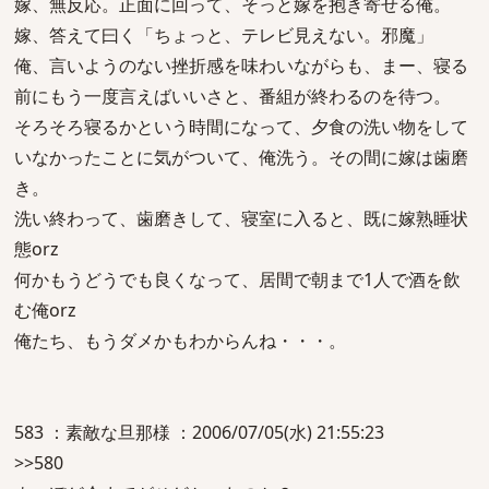
嫁、無反応。正面に回って、そっと嫁を抱き寄せる俺。
嫁、答えて曰く「ちょっと、テレビ見えない。邪魔」
俺、言いようのない挫折感を味わいながらも、まー、寝る
前にもう一度言えばいいさと、番組が終わるのを待つ。
そろそろ寝るかという時間になって、夕食の洗い物をして
いなかったことに気がついて、俺洗う。その間に嫁は歯磨
き。
洗い終わって、歯磨きして、寝室に入ると、既に嫁熟睡状
態orz
何かもうどうでも良くなって、居間で朝まで1人で酒を飲
む俺orz
俺たち、もうダメかもわからんね・・・。
583 ：素敵な旦那様 ：2006/07/05(水) 21:55:23
>>580