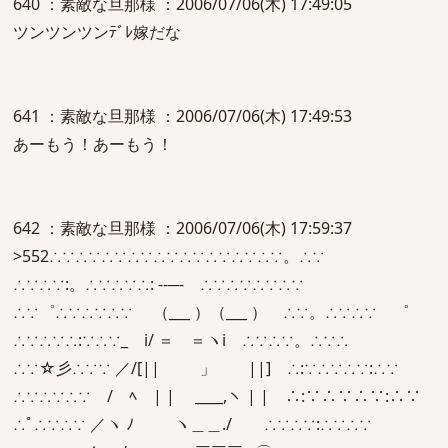
640 ：素敵な旦那様 ：2006/07/06(木) 17:49:05
ツンツンツンﾃﾞﾚ嫁だな
641 ：素敵な旦那様 ：2006/07/06(木) 17:49:53
あーもう！あーもう！
642 ：素敵な旦那様 ：2006/07/06(木) 17:59:37
>552∴∵∴∵∴∵∴∵∴∵∴∵∴∵∴∵∴∵。∴∵
∴∵∴∵:。∴∵∴∵∴: --─- ∴∵∴∵∴∵∴∵
∴∵゜∴∵∴∵∴∵ （___ ）（___ ） ∴∵。∴∵∴∵ ゜
∴∵∴∵∴:∵∴∵_ i/ ＝ ＝ヽi ∴∵∴∵。∴∵∴
∴∵☆彡∴∵∵ ／/[|| 」 ||] ∴:∵∴∵∴∵:∴∵
∴∵∴∵∴∵ / ﾍ | | ____,ヽ | | ∴:∵∴∵∴∵:∴∵
∴ﾟ∴∵∴∵ ／ヽ ﾉ ヽ＿＿./ ∴∵∴∵:∴∵∴∵