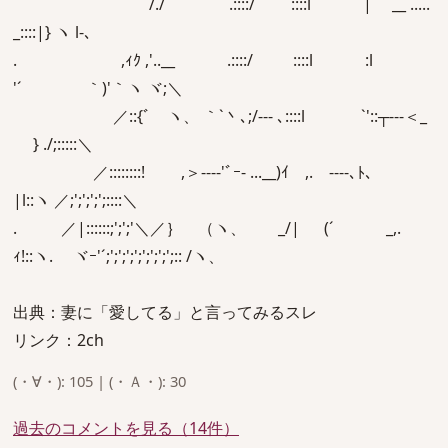
/./ .::::/ ::::l | __ .....
_::::|} ヽ l-､
. ,ｨｸ ,'..__ .::::/ ::::l :l
'´ ｀)'｀ヽ ヾ;＼
／::{ﾞ ヽ、 ｀`丶､;/‐‐- ､::::l `'::┬‐--＜_
} ./;:::::＼
／::::::::! ,＞---‐'ﾞｰ- ...__)ｲ ,. -‐‐-､ﾄ､
|l::ヽ ／;';';';';::::＼
. ／|::::::;';';'＼／｝ （ヽ、 _/| (´ _,.
ｨ!::ヽ. ヾｰ'´;';';';';';';';';:: /ヽ、
出典：妻に「愛してる」と言ってみるスレ
リンク：2ch
(・∀・): 105 | (・Ａ・): 30
過去のコメントを見る（14件）