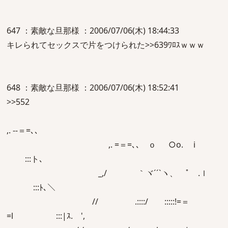
647 ：素敵な旦那様 ：2006/07/06(木) 18:44:33
キレられてセックスで片をつけられた>>639ﾜﾛｽｗｗｗ
648 ：素敵な旦那様 ：2006/07/06(木) 18:52:41
>>552
,. -‐＝=､､
,. =＝=､､ ｏ ○o. i
:::ト､
_,/ ｀ヾ´´`ヽ、 ﾟ .ｌ
:::ﾄ､＼
// .::::/ :::::!=＝
=l :::|ｽ. ',