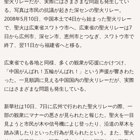
聖火リレーだが、実際にはさまざまな問題も発生してい
る。写真は市民の抗議が起きた深センの聖火リレー。
2008年5月10日、中国本土で4日から始まった聖火リレー
で、聖火は広東省スワトウ市へ。広東省の聖火リレーは7
日から広州市、深セン市、恵州市とつなぎ、スワトウ市で
終了、翌11日から福建省へと移る。
広東省でも各地と同様、多くの観衆が応援にかけつけ、
「中国がんばれ！五輪がんばれ！」という声援が響きわた
った。一見順調に見える中国国内の聖火リレーだが、実際
にはさまざまな問題も発生している。
新華社は10日、7日に広州で行われた聖火リレーの際、一
部の観衆にマナーの悪さが見られたと報じた。聖火を一目
見ようと市民が木や信号機によじ登ったり、沿道の草木を
踏み潰したりといった行為が見られたという。また、聖火