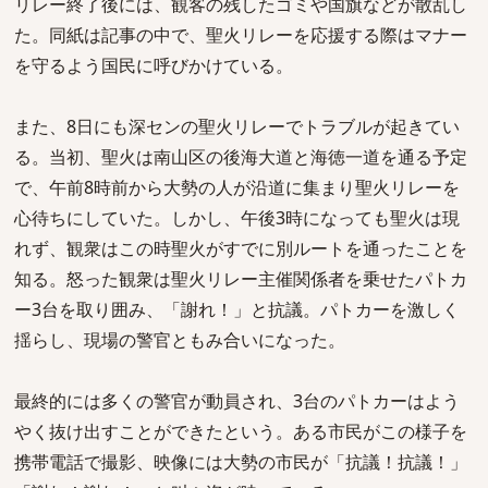
リレー終了後には、観客の残したゴミや国旗などが散乱し
た。同紙は記事の中で、聖火リレーを応援する際はマナー
を守るよう国民に呼びかけている。
また、8日にも深センの聖火リレーでトラブルが起きてい
る。当初、聖火は南山区の後海大道と海徳一道を通る予定
で、午前8時前から大勢の人が沿道に集まり聖火リレーを
心待ちにしていた。しかし、午後3時になっても聖火は現
れず、観衆はこの時聖火がすでに別ルートを通ったことを
知る。怒った観衆は聖火リレー主催関係者を乗せたパトカ
ー3台を取り囲み、「謝れ！」と抗議。パトカーを激しく
揺らし、現場の警官ともみ合いになった。
最終的には多くの警官が動員され、3台のパトカーはよう
やく抜け出すことができたという。ある市民がこの様子を
携帯電話で撮影、映像には大勢の市民が「抗議！抗議！」