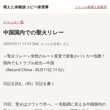
萌えた体験談コピペ保管庫
ジャンル
検索
人気
殿堂
ジャンル一覧
中国国内での聖火リレー
2008/05/11 15:23 登録: えっちな名無しさん
＜聖火リレー＞突然のルート変更で群集がパトカー包囲！
国内でもトラブル続出―中国
（Record China - 05月11日 11:52）
日記を読む（65）日記を書く
10日、聖火はスワトウ市へ。一見順調に見える中国国内の