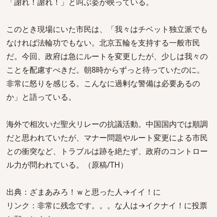
「謝れ！謝れ！」と叫ぶ姿が映っている。
このとき現場にいた市民は、「我々はチベット独立派でも
なければ法輪功でもない。北京五輪を支持する一般市民
だ。今回、政府は急にルートを変更したが、少しは我々の
ことを配慮すべきだ。朝8時からずっと待っていたのに。
非常に怒りを感じる。こんなに過剰な警備は必要あるの
か」と語っている。
海外で相次いだ聖火リレーの抗議活動。中国国内では順調
だと思われていたが、マナー問題やルート変更による市民
との衝突など、トラブルは跡を絶たず、政府のコントロー
ル力が問われている。（原稿/TH）
出典：ざまあみろ！ｗと思った人→イイ！に
リンク：非常に残念です。。。な人は→イクナイ！に投票