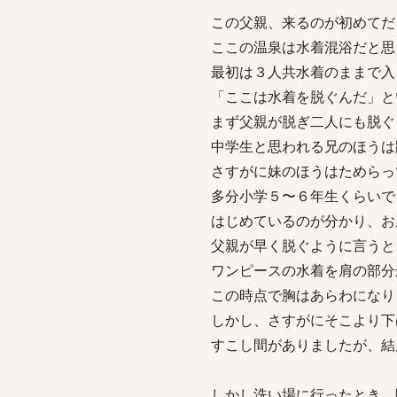
この父親、来るのが初めてだ
ここの温泉は水着混浴だと思
最初は３人共水着のままで入
「ここは水着を脱ぐんだ」と
まず父親が脱ぎ二人にも脱ぐ
中学生と思われる兄のほうは
さすがに妹のほうはためらっ
多分小学５〜６年生くらいで
はじめているのが分かり、お
父親が早く脱ぐように言うと
ワンピースの水着を肩の部分
この時点で胸はあらわになり
しかし、さすがにそこより下
すこし間がありましたが、結
しかし洗い場に行ったとき、