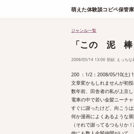
萌えた体験談コピペ保管
ジャンル一覧
「この 泥 棒
2008/05/14 13:06 登録: えっ
200 ：1/2：2008/05/10(土) 1
文章変かもしれませんが初投
数年前、田舎者の私が上京し
電車の中で若い金髪ニーチャ
すぐに謝ったけど、向こうは
何か漫画によくあるような展
（それで謝ってるつもりか！
他にも数人金髪仲間がいて、