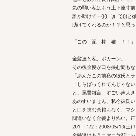
気の弱い私はもう土下座寸前
誰か助けてー((((゜д゜;)
助けてくれるのか！？と思っ
「この 泥 棒 猫 ！！」
金髪達と私、ポカーン。
その後金髪が口を挟む間もな
「あんたこの前私の彼氏とラ
「しらばっくれてんじゃない
と、罵詈雑言。すごい声大き
あのすいません、私今彼氏い
と口を挟む余裕もなく、マシ
間違いなく金髪より怖い。正
201 ：1/2：2008/05/10(土) 1
金髪達はもうニヤニヤ顔じゃ