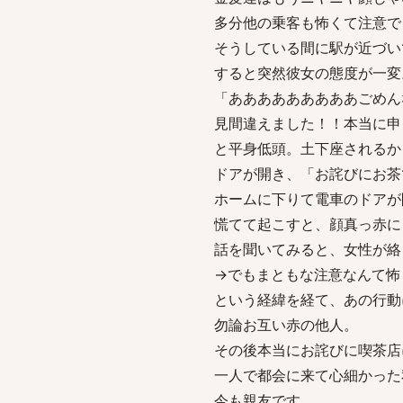
多分他の乗客も怖くて注意で
そうしている間に駅が近づい
すると突然彼女の態度が一変
「あああああああああごめん
見間違えました！！本当に申
と平身低頭。土下座されるか
ドアが開き、「お詫びにお茶
ホームに下りて電車のドアが
慌てて起こすと、顔真っ赤に
話を聞いてみると、女性が絡
→でもまともな注意なんて怖
という経緯を経て、あの行動
勿論お互い赤の他人。
その後本当にお詫びに喫茶店
一人で都会に来て心細かった
今も親友です。