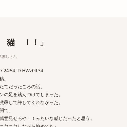
庫
 猫 ！！」
ちな名無しさん
7:24:54 ID:HWz0lL34
稿。
たてだったころの話。
ンの足を踏んづけてしまった。
激昂して許してくれなかった。
開で、
誠意見せろや！！みたいな感じだったと思う。
ニヤニヤしながら眺めてた）