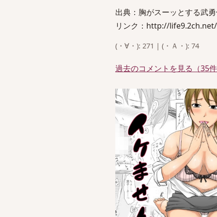
出典：胸がスーッとする武勇
リンク：http://life9.2ch.net/
(・∀・): 271 | (・Ａ・): 74
過去のコメントを見る（35