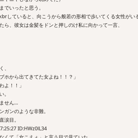
までいったと思う。
)))とgkbrしていると、向こうから般若の形相で歩いてくる女性がい
たら、彼女は金髪をドンと押しのけ私に向かって一言、
く、
ブホから出てきてた女よね！！？」
わよ！！」
い。
ません…
ンガンのような非難。
直涙目。
7:25:27 ID:HWz0lL34
なくて「女こえぇ」と言う目で見ていた。