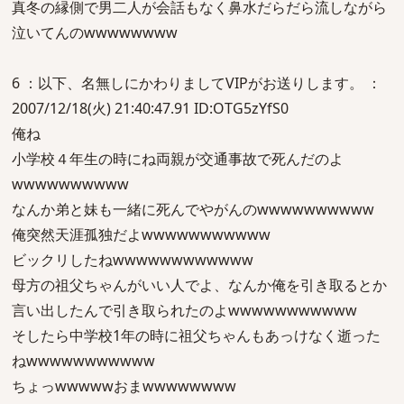
真冬の縁側で男二人が会話もなく鼻水だらだら流しながら
泣いてんのwwwwwwww
6 ：以下、名無しにかわりましてVIPがお送りします。 ：
2007/12/18(火) 21:40:47.91 ID:OTG5zYfS0
俺ね
小学校４年生の時にね両親が交通事故で死んだのよ
wwwwwwwwww
なんか弟と妹も一緒に死んでやがんのwwwwwwwwww
俺突然天涯孤独だよwwwwwwwwwww
ビックリしたねwwwwwwwwwwww
母方の祖父ちゃんがいい人でよ、なんか俺を引き取るとか
言い出したんで引き取られたのよwwwwwwwwwww
そしたら中学校1年の時に祖父ちゃんもあっけなく逝った
ねwwwwwwwwwww
ちょっwwwwwおまwwwwwwww