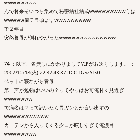
wwwwwwww
んで将来そいつら集めて秘密結社結成wwwwwwwwwうは
wwwww俺テラ頭よすwwwwwwwww
で２年目
突然養母が倒れやがったwwwwwwwwwwwwww
74 ：以下、名無しにかわりましてVIPがお送りします。 ：
2007/12/18(火) 22:37:43.87 ID:OTG5zYfS0
ベットに寝ながら養母
第一声が勉強はいいの？ってやっぱお前俺甘く見過ぎ
wwwwwww
で病名は？って訊いたら胃ガンとか言い出すの
wwwwwwwwwww
カーテンから入ってくる夕日が眩しすぎて俺涙目
wwwwwwww