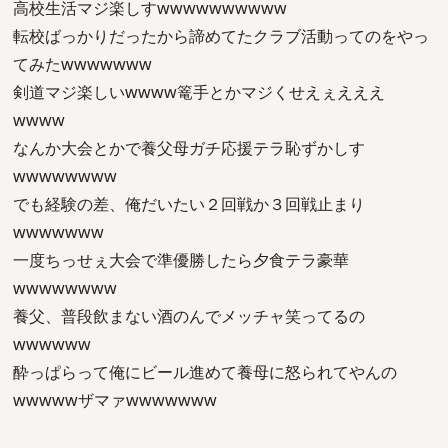
高校生活マジ楽しすwwwwwwwwww
転校ばっかりだったから諦めてたクラブ活動ってのをやっ
てみたwwwwwww
剣道マジ楽しいwwww篭手とかマジくせえぇえええ
wwww
なんか大会とかで養父母ガチ応援テラ恥ずかしす
wwwwwwww
でも経験の差、俺だいたい２回戦か３回戦止まり
wwwwwww
一度ちっせぇ大会で準優勝したら夕食テラ豪華
wwwwwwww
養父、普段飲まない酒のんでメッチャ笑ってるの
wwwwww
酔っぱらって俺にビール進めて養母に怒られてやんの
wwwwwザマァwwwwwww