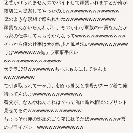
迷惑かけられませんのでバイトして家賃いれますとか俺が
親切にも提案してやったのよwwwwwwwwwwwwww
鬼のような形相で怒られたねwwwwwwwwwwwww
家賃なんかいらんわボケ、そのかわり家族の一員なんだか
ら家の仕事してもらうからなってwwwwwwwwwwwww
そっから俺の仕事は犬の散歩と風呂洗いwwwwwwwwww
うはwwwwwww俺テラ家事手伝い
wwwwwwwwwwwwwww
犬テラｶﾜｲｽwwwwwwwもっふもふにしてやんよ
wwwwwwww
で引き取られて一ヶ月、朝から養父と養母がスーツ着て俺
待ってんのよwwwwwwwwwwwww
養父が、なんやねんこれは？って俺に進路相談のプリント
見せてるのwwwwwwwwwwwwww
ちょっそれ俺の部屋のゴミ箱に捨てた奴wwwwwwww俺
のプライバシーwwwwwwwwwwww