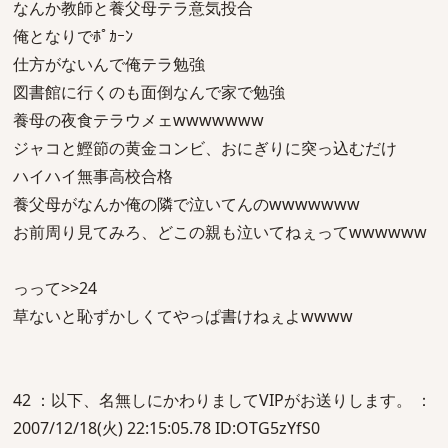
なんか教師と養父母テラ意気投合
俺となりでﾎﾟｶｰﾝ
仕方がないんで俺テラ勉強
図書館に行くのも面倒なんで家で勉強
養母の夜食テラウメェwwwwwww
ジャコと鰹節の黄金コンビ、おにぎりに突っ込むだけ
ハイハイ無事高校合格
養父母がなんか俺の隣で泣いてんのwwwwwww
お前周り見てみろ、どこの親も泣いてねぇってwwwwww
っって>>24
草ないと恥ずかしくてやっぱ書けねぇよwwww
42 ：以下、名無しにかわりましてVIPがお送りします。 ：
2007/12/18(火) 22:15:05.78 ID:OTG5zYfS0