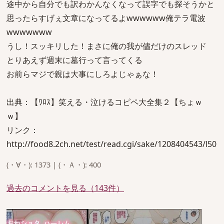
途中から自分でも訳わかんなくなって誤字でも探そうかと
思ったらすげぇ文章になってるよwwwwww俺テラ電波
wwwwwww
うし！スッキリした！まさに俺の我が儘だけのスレッド
とりあえず週末に墓行って言ってくる
お前らマジで親は大事にしろよじゃぁな！
出典：【ﾜﾛｽ】笑える・泣けるコピペ大全集２【ちょｗ
ｗ】
リンク：
http://food8.2ch.net/test/read.cgi/sake/1208404543/l50
(・∀・): 1373 | (・Ａ・): 400
過去のコメントを見る（143件）