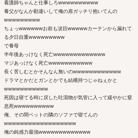
看護師ちゃんと仕事しろwwwwwwwwww
養父がなんか勘違いして俺の肩ガッチリ抱いてんの
wwwwwwwww
ちょっwwwwwwお前も涙目wwwwwカーテンから漏れて
る夕日自重wwwwwwwww
で養母
半年後あっけなく死亡wwwwwwwwwwwww
マジあっけなく死亡wwwwwwwwwww
長く苦しむとかそんなん無いのwwwwwwwwwwww
ドラマとかだとガンとかでも結構持つじゃねぇかと
wwwwwwwwwww
死因は寝てる時に戻した吐瀉物が気管に入って緩やかに窒
息死wwwwwwwwww
俺、その間ベットの隣のソファで寝てんの
wwwwwwwwwwwwwwwwww
俺の鈍感力最強wwwwwwwwwwwww