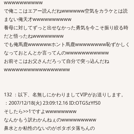
wwwwwwwwww
で俺ここはエアー読んだねwwwwww空気をカラケとは読
まない俺天才wwwwwwwwww
養母に対してずっと出せなかった勇気を今こそ振り絞る時
だと悟ったねwwwwwwww
でも俺馬鹿wwwwwwホント馬鹿wwwwwwww恥ずかしく
なっておとんとか言ってんのwwwwwwwwwww
お前そこはお父さんだろって自分で突っ込んだね
wwwwwwwwwwwwwwwww
132 ：以下、名無しにかわりましてVIPがお送りします。
：2007/12/18(火) 23:09:12.16 ID:OTG5zYfS0
そしたら>>1ですよwwwwwwww
なんかもう訳わかんねぇのwwwwwwwww
鼻水とか粘性のないのがボタボタ落ちんの