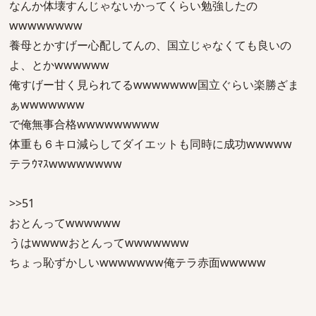
なんか体壊すんじゃないかってくらい勉強したの
wwwwwwww
養母とかすげー心配してんの、国立じゃなくても良いの
よ、とかwwwwww
俺すげー甘く見られてるwwwwwww国立ぐらい楽勝ざま
ぁwwwwwww
で俺無事合格wwwwwwwww
体重も６キロ減らしてダイエットも同時に成功wwwww
テラｳﾏｽwwwwwwww
>>51
おとんってwwwwww
うはwwwwおとんってwwwwwww
ちょっ恥ずかしいwwwwwww俺テラ赤面wwwww