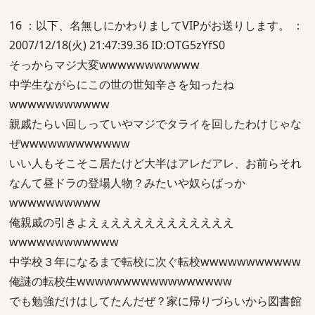
16 ：以下、名無しにかわりましてVIPがお送りします。 ：
2007/12/18(火) 21:47:39.36 ID:OTG5zYfS0
そっからマジ大変wwwwwwwwwww
中学生ながらにこの世の世知辛さを知ったね
wwwwwwwwwww
親戚たらい回しっていやマジでタライを回したわけじゃな
ぜwwwwwwwwwwww
いい人もそこそこ居たけど大半はアレだアレ、お前らそれ
なんて昼ドラの登場人物？みたいや奴らばっか
wwwwwwwwww
俺親戚の引きよえぇえええええええええええ
wwwwwwwwwwww
中学校３年になるまで転校に次ぐ転校wwwwwwwwwww
俺謎の転校生wwwwwwwwwwwwwwwww
でも勉強だけはしてたんだぜ？家に帰りづらいから図書館