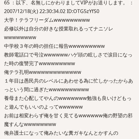
65 ：以下、名無しにかわりましてVIPがお送りします。 ：
2007/12/18(火) 22:30:34.02 ID:OTG5zYfS0
大学！テラフリーダムwwwwwwwww
必修以外は自分の好きな授業取れるってナニソレ
wwwwwwww
中学校３年の時の担任に報告wwwwwwwww
教師電話口で号泣wwwwwwハゲ頭の眩しさで涙目になっ
た時の復讐完了wwwwwwwww
俺テラ孔明wwwwwwwwwwwww
１年目は愚民共のレベルにあわせる為に忙しかったからあ
っという間に過ぎたwwwwwwwwww
養母また心配してやんのwwwwwww勉強も良いけどもっ
と遊んでもいいのよってwwwwww
お前は相変わらず俺を甘く見てるwwwwww俺の野望の邪
魔すんなwwwwwwww
俺弁護士になって俺みたいな糞ガキなんとかすんの