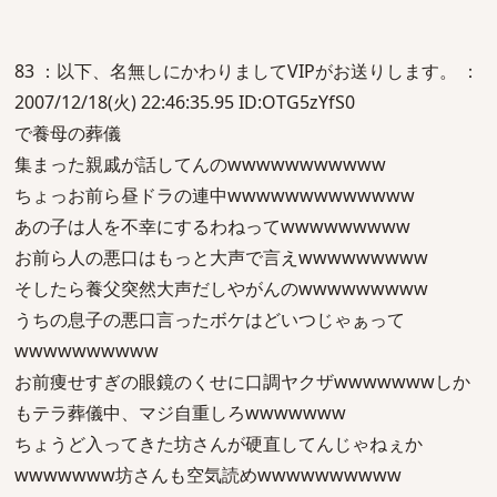
83 ：以下、名無しにかわりましてVIPがお送りします。 ：
2007/12/18(火) 22:46:35.95 ID:OTG5zYfS0
で養母の葬儀
集まった親戚が話してんのwwwwwwwwwww
ちょっお前ら昼ドラの連中wwwwwwwwwwwww
あの子は人を不幸にするわねってwwwwwwwww
お前ら人の悪口はもっと大声で言えwwwwwwwww
そしたら養父突然大声だしやがんのwwwwwwwww
うちの息子の悪口言ったボケはどいつじゃぁって
wwwwwwwwww
お前痩せすぎの眼鏡のくせに口調ヤクザwwwwwwwしか
もテラ葬儀中、マジ自重しろwwwwwww
ちょうど入ってきた坊さんが硬直してんじゃねぇか
wwwwwww坊さんも空気読めwwwwwwwwww