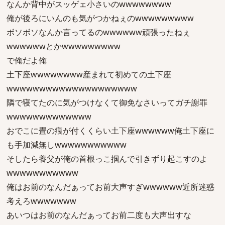
なんか背中がスッゲェ小さいのwwwwwwww
俺が後ろにいんのも気がつかねぇのwwwwwwwww
ボソボソなんか言ってるのwwwwww頑張ったねぇ
wwwwwwとかwwwwwwwww
で俺だよ俺
土下座wwwwwwww産まれて初めての土下座
wwwwwwwwwwwwwwwwwwww
隣で寝てたのに気がつけなくて御免なさいってガチ謝罪
wwwwwwwwwwwww
おでこに畳の痕が付くくらい土下座wwwwww俺土下座に
も手加減無しwwwwwwwwwww
そしたら養父が俺の首根っこ掴んで引きずり起こすのよ
wwwwwwwwwww
俺はお前のなんだぁってお前大声すぎwwwwww近所迷惑
考えろwwwwwww
あいつはお前のなんだぁってお前二度も大声出すな