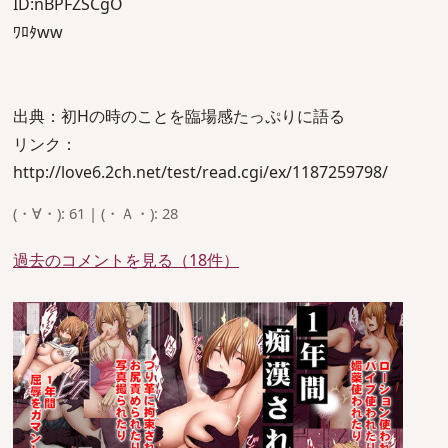
ID:nBPFZSCgO
ﾜﾛﾀww
出典：初Hの時のことを臨場感たっぷりに語る
リンク：
http://love6.2ch.net/test/read.cgi/ex/1187259798/
(・∀・): 61 | (・Ａ・): 28
過去のコメントを見る（18件）