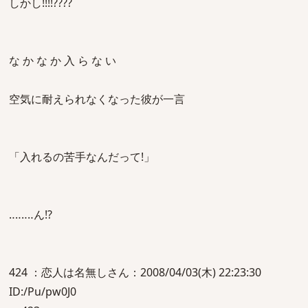
しかし!!!!????
な か な か 入 ら な い
空気に耐えられなくなった彼が一言
「入れるの苦手なんだって!」
‥‥‥‥ん!?
424 ：恋人は名無しさん：2008/04/03(木) 22:23:30
ID:/Pu/pw0J0