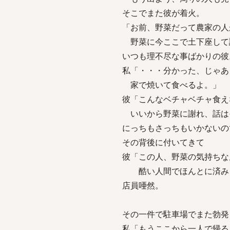
そこでまた彼が着火。
「お前、野菜だって農家の人
野菜に今ここで土下座して
いつも理不尽な事ばかりの彼
私「・・・分かった、じゃあ
家で焼いて食べるよ。」
彼「こんなベチャベチャ食え
いいから野菜に謝れ、話は
にっちもさっちもいかないの
その背後に付いてきて
彼「この人、野菜の気持ちな
酷い人間でほんとに済み
店員唖然。
その一件で駐車場でまた勃発
私「もうここから一人で帰る