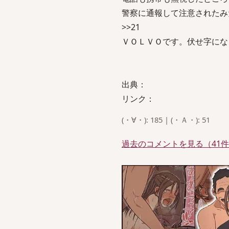
警察に通報して注意されたみ
>>21
ＶＯＬＶＯです。伏せ字にな
出典：
リンク：
(・∀・): 185 | (・Ａ・): 51
過去のコメントを見る（41