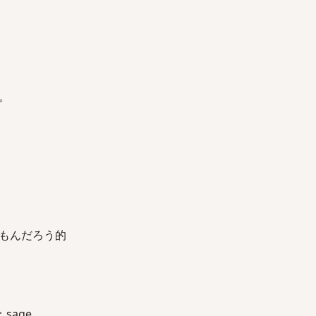
。
もんだろう的
sage