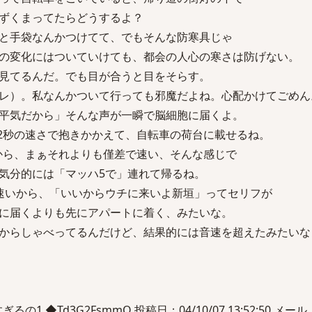
ずくまってたらどうするよ？
と手袋なんかつけてて、でもそんな防寒具じゃ
の変化にはついていけても、都会の人心の寒さは防げない。
見てるんだ。でも目が合うと目をそらす。
レ）。私なんかついて行っても邪魔だよね。心配かけてごめん
平気だから」そんな声が一瞬で脳細胞に届くよ。
.2秒の速さで抱きかかえて、自転車の荷台に載せるね。
だから、まぁそれよりも僅差で速い、そんな感じで
気分的には「マッハ5で」連れて帰るね。
速いから、「いいからウチに来いよ新垣」ってセリフが
に届くよりも先にアパートに着く、みたいな。
からしゃべってるんだけど、結果的には音速を超えたみたいな
1 ◆Td3G2FsmmQ 投稿日：04/10/07 13:52:50 メール：