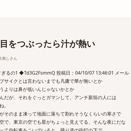
庫
目をつぶったら汁が熱い
ちな名無しさん
1 ◆Td3G2FsmmQ 投稿日：04/10/07 13:46:01 メール：
ブサイクとは言わないまでも凡庸で華が無いとか
うよりは鼻が低いんじゃないかとか
んだが、それをぐっとガマンして、アンチ新垣の人には
ね。
がそのまま凍って地面に落ちて割れそうなくらいの寒さで
空で、東京の空でも星がちょっと見えてる、そんな夜にだな
って自転車をこいでいると、帰り道の街灯の下で