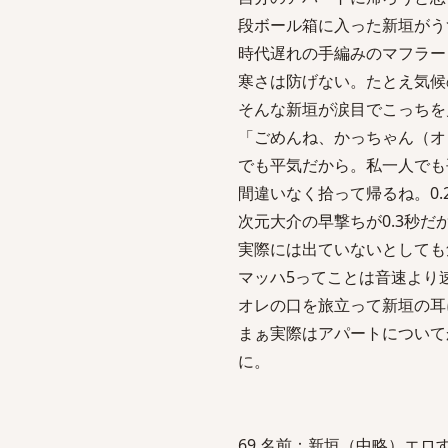
段ボール箱に入った新垣がう
時代遅れの手編みのマフラー
寒さは防げない。たとえ気候
そんな新垣が涙目でこっちを
「ごめんね、かっちゃん（オ
でも平気だから。私一人でも
間違いなく拾って帰るね。0
次元大介の早撃ちが0.3秒
実際には出ていないとしても
マッハ5ってことは音速より
オレの口を旅立って新垣の耳
まぁ実際はアパートについて
に。
69 名前：新垣（中略）エロすぎるの