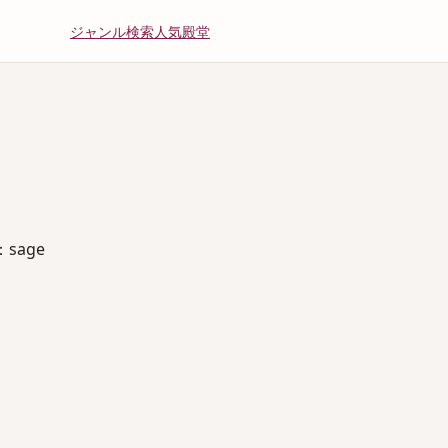
ジャンル
検索
人気
殿堂
sage