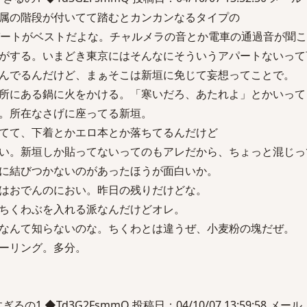
属の階段が付いてて踏むとカンカンなるタイプの
パートがベストだよな。チャルメラの音とか電車の通過音が聞
がする。いまどき東京にはそんなにそういうアパートないって
んでるんだけど、まぁそこは新垣に免じて妄想ってことで。
所にある鍋に火をかける。「寒いだろ、あたれよ」とかいって
。所在なさげに座ってる新垣。
てて、下着とかエロ本とか落ちてるんだけど
い。新垣しか貼ってないってのもアレだから、ちょっと混じっ
に結びつかないのがあったほうが面白いか。
はおでんのにおい。昨日の残りだけどな。
ちくわぶを入れる派なんだけどオレ。
なんて知らないのな。ちくわとは違うぜ、小麦粉の塊だぜ。
ーリング。多分。
1 ◆Td3G2FsmmQ 投稿日：04/10/07 13:59:58 メール：