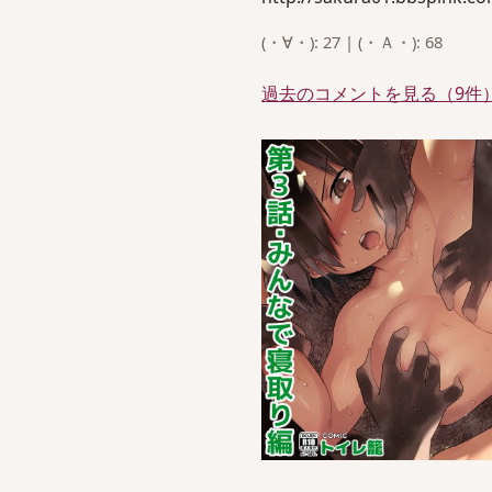
(・∀・): 27 | (・Ａ・): 68
過去のコメントを見る（9件