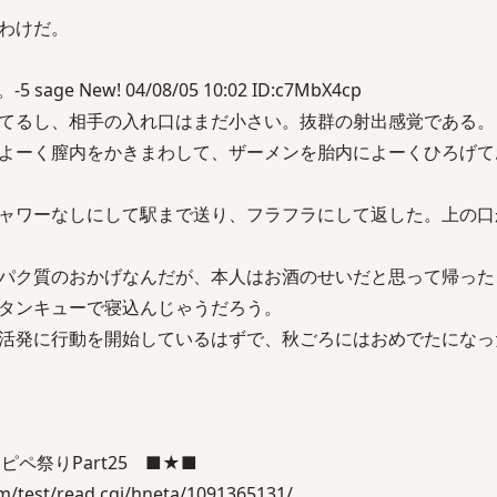
わけだ。
ge New! 04/08/05 10:02 ID:c7MbX4cp
てるし、相手の入れ口はまだ小さい。抜群の射出感覚である。
よーく膣内をかきまわして、ザーメンを胎内によーくひろげて
ャワーなしにして駅まで送り、フラフラにして返した。上の口
パク質のおかげなんだが、本人はお酒のせいだと思って帰った
タンキューで寝込んじゃうだろう。
活発に行動を開始しているはずで、秋ごろにはおめでたになっ
ペ祭りPart25 ■★■
m/test/read.cgi/hneta/1091365131/