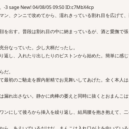
ge New! 04/08/05 09:50 ID:c7MbX4cp
マン、クンニで攻めてから、濡れきっている割れ目を広げて、
顔を出す。普段は割れ目の中に納まっているが、酒と愛撫で張
充分なっていた。少し大柄だったし。
り返し、入れたり出したりのピストンから始めた。簡単に感じ
らだ。
て最初のご馳走を膣内射精でお見舞いしてあげた。全く本人は
は漏れ出さない。静かに肉棒の萎えと同時に抜くとおまんこは
ワンにして後ろから挿入を繰り返し、結局腰を抱き抱えて、二
から、あえいでいるだけだ。まんこは入れ口が上を向いている