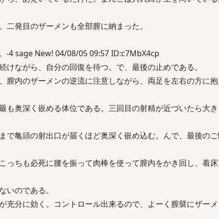
、二発目のザーメンも全部膣に納まった。
ge New! 04/08/05 09:57 ID:c7MbX4cp
続けながら、自分の回復を待つ。で、最後の止めである。
、膣内のザーメンの逆流に注意しながら、両足を左右の方に抱
最も奥深く嵌める体位である。三回目の射精が近づいたら大き
まで亀頭の射出口が届くほど奥深く嵌め込む。んで、最後のご
こっちも必死に腰を振って肉棒を使って膣内をかき回し、着床
ないのである。
が充分に効く。コントロール出来るので、よーく膣襞にザーメ