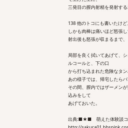
三発目の膣内射精を発射する
138 他のトコにも書いたけど。-5 sa
しかも肉棒は痛いほど怒張し
射出後も怒張が収まるまで、
局部を良く拭いてあげて、シ
ルコールと、下の口
から打ち込まれた危険なタン
あの様子では、帰宅したらバ
その間、膣内ではザーメンが
込みをして
あげておいた。
出典:■★■ 萌えた体験談コピ
http://sakura01.bbspink.co