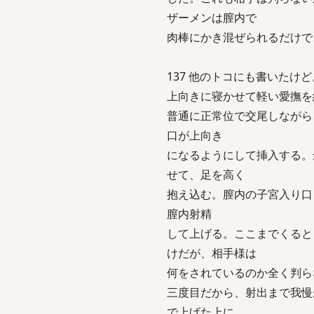
ザーメンは膣内で
肉棒にかき混ぜられるだけで
137 他のトコにも書いたけど。-4 sa
上向きに寝かせて軽い愛撫を
普通に正常位で交尾しながら
口が上向き
になるようにして挿入する。
せて、足を高く
抱え込む。膣内の子宮入り口
膣内射精
して上げる。ここまでくると
けだが、相手様は
何をされているのか全く判ら
三度目だから、射出まで我慢
で上げた上に、