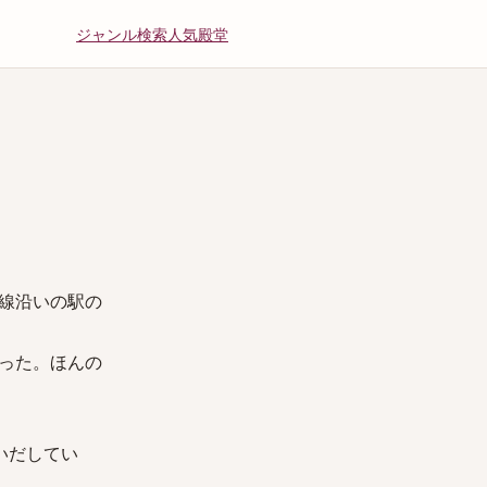
ジャンル
検索
人気
殿堂
線沿いの駅の
った。ほんの
いだしてい