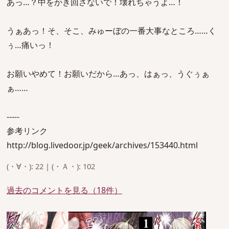
あっ…？中をかき回さないで！壊れちゃうよ…！
うぁあっ！そ、そこ、みゅーぼの一番大事なところ……く
ぅ…痛いっ！
お願いやめて！お願いだから…あっ、はぁっ、うぐぅぁ
ぁ……
-----
参考リンク
http://blog.livedoor.jp/geek/archives/153440.html
(・∀・): 22 | (・Ａ・): 102
過去のコメントを見る（18件）