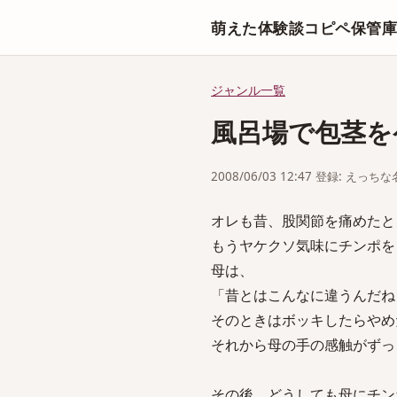
萌えた体験談コピペ保管
ジャンル一覧
風呂場で包茎を
2008/06/03 12:47 登録: えっ
オレも昔、股関節を痛めたと
もうヤケクソ気味にチンポを
母は、
「昔とはこんなに違うんだね
そのときはボッキしたらやめ
それから母の手の感触がずっ
その後、どうしても母にチン