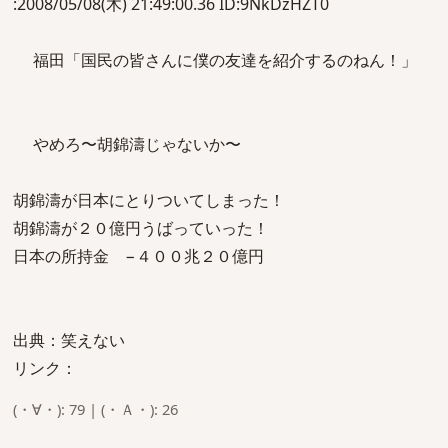
:2008/05/08(木) 21:49:00.36 ID:9NkDzHZT0
福田「国民の皆さんに僕の友達を紹介するのねん！」
やめろ〜胡錦濤じゃないか〜
胡錦濤が日本にとりついてしまった！
胡錦濤が２０億円うばっていった！
日本の所持金 −４００兆２０億円
出典：笑えない
リンク：
(・∀・): 79 | (・Ａ・): 26