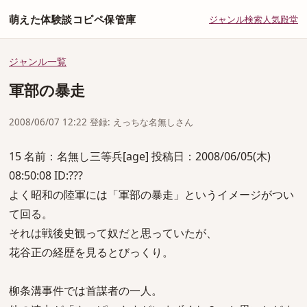
萌えた体験談コピペ保管庫
ジャンル
検索
人気
殿堂
ジャンル一覧
軍部の暴走
2008/06/07 12:22 登録: えっちな名無しさん
15 名前：名無し三等兵[age] 投稿日：2008/06/05(木)
08:50:08 ID:???
よく昭和の陸軍には「軍部の暴走」というイメージがつい
て回る。
それは戦後史観って奴だと思っていたが、
花谷正の経歴を見るとびっくり。
柳条溝事件では首謀者の一人。