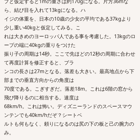
プと仮定すると1mの重さは約170gになる。片方36mな
ら、結び目を入れて13kgになる。ハ
イジの体重を、日本の10歳の少女の平均である37kgより
少し重い40kgと仮定してみる。こ
れは大きめのヨーロッパ人である事を考慮した。13kgのロ
ープの端に40kgの重りをつけた
振り子の周期は14秒。ここで先ほどの12秒の周期に合わせ
て再度計算を修正すると、ブラ
ンコの長さは27mとなる。落差も大きい。最高地点から下
部までの垂直方向からの角度は
70度である。こぎすぎだ。落差18m。これは6階の窓から
飛び降りるのに相当する。速度は
68km/h。これは怖い。ディズニーランドのスペースマウ
ンテンでも40km/hだぞ？シートベ
ルトも何もなく、頼りになるのは尻の下の板と己の腕力の
み。