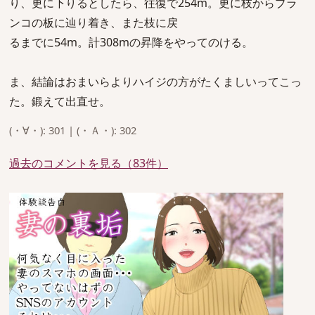
り、更に下りるとしたら、往復で254m。更に枝からブラ
ンコの板に辿り着き、また枝に戻
るまでに54m。計308mの昇降をやってのける。
ま、結論はおまいらよりハイジの方がたくましいってこっ
た。鍛えて出直せ。
(・∀・): 301 | (・Ａ・): 302
過去のコメントを見る（83件）