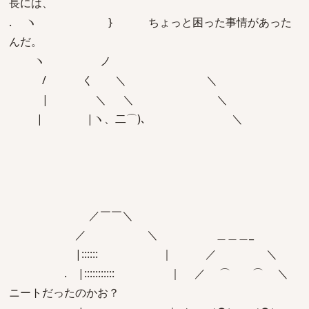
長には、
. ヽ } ちょっと困った事情があった
んだ。
ヽ ノ
/ く ＼ ＼
| ＼ ＼ ＼
| |ヽ、二⌒)､ ＼
／￣￣＼
／ ＼ ＿＿＿_
|:::::: ｜ ／ ＼
. |::::::::::: ｜ ／ ⌒ ⌒ ＼
ニートだったのかお？