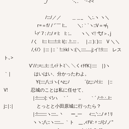
_/ `'-､. `'ｰ-r<´
/:::/／／ ＿＿_ ＼:.ヽ ヽ＼
r=＝f/ / '´￣ l:.. ＼:｀`ヽ::V＝≠┐
└ｧ'７: /::/〃l: l: :.. ヽ＼ヾ! 弋f＞､j
/く l::: l:::::!::l: l{:: .!:.::: . |.:: }: }::: V ＼＼
/,ｲ/〉|::: |::｀!::ﾄklヽ:{＼::::.....j;イ!:ﾘ:::: レス
ト､>
V'//::ﾊ::.:l:: :!,ｨﾃトﾐ＼ ＼くｨﾁfK|:::: |)ヽ
｀| はいはい、分かったわよ。
Y{::::八::iヽ{ ﾍz;;ﾉ ´{z;;:ﾉｲ:i:: |::
V! 忍城のことは私に任せて、
|:!::::::{:ヾ!ハ ｀´ .. ｀´ /::!:.:..l::
j::|:| とっとと小田原城に行ったら？
|:!::::::::ヽ::::.. 丶 ー_一 ｨ:::,':.:./〃! ﾘ
ヽヽ:八::ヽ:::::... ｀ト __ ,ｨﾁV:〃::/{:/ノ"