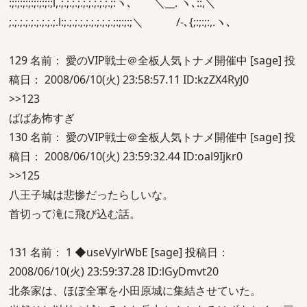
:;:;:;:;:;:;:;:;l,.;.;.;.;.;.;.;.;.;.;:ヽ､ ＼__. ヽ､::,＼
;.;.;.;.;.;.;.;.;.l:;.;.;.;.;.;.;.;.;.;:;:;:;＼ /-､{;:;:;:,.ヽ､
129 名前： 愛のVIP戦士＠全板人気トナメ開催中 [sage] 投
稿日： 2008/06/10(火) 23:58:57.11 ID:kzZX4RyJ0
>>123
ばばあ怖すぎ
130 名前： 愛のVIP戦士＠全板人気トナメ開催中 [sage] 投
稿日： 2008/06/10(火) 23:59:32.44 ID:oal9Ijkr0
>>125
八王子城は悲惨だったらしいな。
首切って滝に飛び込む話。
131 名前： 1 ◆useVylrWbE [sage] 投稿日：
2008/06/10(火) 23:59:37.28 ID:lGyDmvt20
北条家は、ほぼ全軍を小田原城に集結させていた。