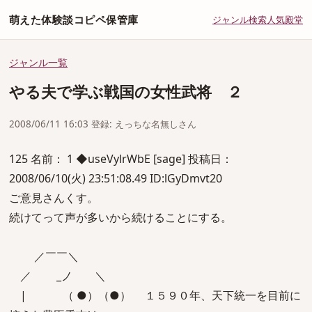
萌えた体験談コピペ保管庫
ジャンル
検索
人気
殿堂
ジャンル一覧
やる夫で学ぶ戦国の女性武将 ２
2008/06/11 16:03 登録: えっちな名無しさん
125 名前： 1 ◆useVylrWbE [sage] 投稿日：
2008/06/10(火) 23:51:08.49 ID:lGyDmvt20
ご意見さんくす。
続けてって声が多いから続けることにする。
／￣￣＼
／ _ノ ＼
| （ ●）（●） １５９０年、天下統一を目前に