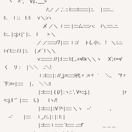
ヽ ﾊ ', V≧､___>
/:／ ／ ,'. :: l::::::l::::::::|::. |::::::...
l:. ｌ:.: l: l: ∨＼:ハ
〆 ／＼ ｌ::::: |::::厶:::::ハ: i＼:::::..::.
l::.. |::j;ｨ|' |:. l > ＼
／ ／:::::::/7|::::: ｌ::/ ト{､小:. ! ＼::.::.
iイl:::: /.l |::. |メ´ l ＼＼
∨:::::::::: //|:l :::: l:{ ,.ｨ≠ﾐk＼＼ヽ X´;ｨ=≠
く リ : |＼＼ .:＼!
ｌ::l:::::|: //_j:ﾊ::::::l代〃 :ﾊヾ ｀ ＼､ "f〃
下:ﾊ>|::::: |､ ＼＼:l
|::l:::::| { {/│:ヽ:: ', Vﾍ:::j.| |r
ﾍ::j.ﾘ 'ﾞ |::::: l､} lヽ/!
|::l:::::|::V !^|::::: ＼ヽゝ-‐' ,
ゝ‐-' |:::: ｌ_ﾉ::.|: |: l: |
|::l:::::ｌ::::::: `l:::::: .::::f` ＿＿＿