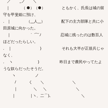
／ _ノ ＼
| （ ●）（●） ともかく、氏長は城の留
守を甲斐姫に預け、
. | （__人__） 配下の主力部隊と共に小
田原城に向かった。
| ｀ ⌒´ﾉ 忍城に残ったのは数百人
ほどだったらしい。
. | } それも大半が正規兵じゃ
なく、
. ヽ } 昨日まで農民やってたよ
うな奴らだったそうだ。
ヽ ノ
/ く ＼ ＼
| ＼ ＼ ＼
| |ヽ、二⌒)､ ＼