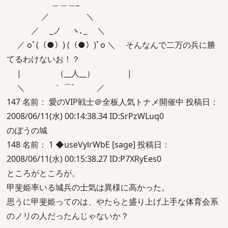
＿＿＿_
／ ＼
／ _ノ ヽ､_ ＼
／ oﾟ(（●）) (（●）)ﾟo ＼ そんなんで二万の兵に勝
てるわけないお！？
| （__人__） |
＼ ｀ ⌒´ ／
147 名前： 愛のVIP戦士＠全板人気トナメ開催中 投稿日：
2008/06/11(水) 00:14:38.34 ID:SrPzWLuq0
のぼうの城
148 名前： 1 ◆useVylrWbE [sage] 投稿日：
2008/06/11(水) 00:15:38.27 ID:P7XRyEes0
ところがところが。
甲斐姫率いる城兵の士気は異様に高かった。
思うに甲斐姫ってのは、やたらと盛り上げ上手な体育会系
のノリの人だったんじゃないか？