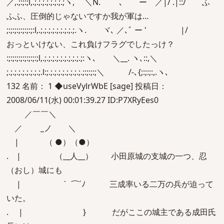
／,.;:;:;l,.;.;.;.;.;.;.;.;ヽ, ＼N. ` ､ ー ／|/ .|::/ ふ
ふふ、圧倒的じゃないですか我が軍は…
;:;:;:;:;:;:;:l,.;.;.;.;.;.;.;.;.;.ヽ. ヾ､ ／､ﾞ ー ' |/
おっといけない、これ負けフラグでしたっけ？
:;:;:;:;:;:;:;:;l,.;.;.;.;.;.;.;.;.;.;:ヽ､ ＼__. ヽ､::,＼
;.;.;.;.;.;.;.;.;.l:;.;.;.;.;.;.;.;.;.;:;:;:;＼ /-､{;:;:;:,.ヽ､
132 名前： 1 ◆useVylrWbE [sage] 投稿日：
2008/06/11(水) 00:01:39.27 ID:P7XRyEes0
／￣￣＼
／ _ノ ＼
| （ ●）（●）
. | （__人__） 小田原城の支城の一つ、忍
（おし）城にも
| ｀ ⌒´ﾉ 三成率いる二万の兵が迫って
いた。
. | } だがここの城主である成田氏