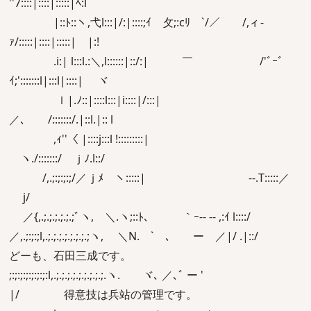
''7::::|::::|:::::|ﾍ:l
|::ﾄ::ヽ,弋l:::|/:|::::;ｲ 攵;:cﾘ￣`/／ /,ィ-
ｧ/:::::|::::|:::::| |:!
.i:| l:::l.:＼,l::::::|::/:| ￣ /'ﾞｰﾞ
ｲ;':::::::l|:::l|::::| ヾ
ｌ|.ﾉ::|::::l:::|i::::|/:::|
／､ /:::::::/.|::l.|:: l
,ｨ''〈 |::::j:::l !:::::::::|
ヽ./:::::::/ ｊﾉ.l::/
/,.;:;:;:;/／ｊﾒ ヽ:::::| -‐.T:::::／
j/
／{,.;.;.;.;.;.;ﾞヽ, ＼.ヽ;::ﾄ､ ｀ｰ-- -‐ ,:ｲ l::::/
／,.;:;:;l,.;.;.;.;.;.;.;.;ヽ, ＼N. ` ､ ー ／|/ .|::/
どーも、石田三成です。
;:;:;:;:;:;:;:l,.;.;.;.;.;.;.;.;.;.ヽ. ヾ､ ／､ﾞ ー '
|/ 得意技は兵站の管理です。