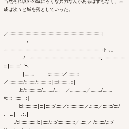
当然それ以外の城にろくな兵力なんかあるはずもなく、三
成は次々と城を落としていった。
／:::::::::::::::::::::::::::::::::::::::::::::::::::::::::::::::::::::::::::::::::|
/
.:::::::::::::::::::::::::::::::::::::::::::::::::::::::::::::::::::::::::::::::::::::ト.､_
./ .:::::::::::::::::::::::::::::::::::::::::::::::::::::::::::::;::::::::::::::::::::
:::|:::::::::ﾞ''ｰ､
|........ :;:::::::::::／.:::::::::
／:::::::::::::/:::::::::/::::::::::::|::::i:::::::.. ::|
.l::/:::::::::l::::/........./.... ／..............／........./........
ﾊ:::::|:::::: :|
l::i::::::::::::|:::|:::::::/.:::::／:::::::::::::::／.:::::::／::::::::/::::/
.|i ...| ､: .|
./::l::::::::::::::l::|:::::/.::::/::::::::::::::;／..::::;／ /::::::::/,::::/