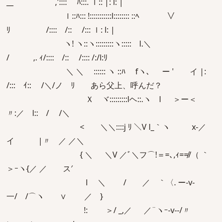
__ ,':::: ﾊ:::. ｌ:: |: l: |
ｌ::ﾊ::: !:::::::::::l:::::::: ::ﾍ ∨
ﾘ /:::: /:: /::: ｌ: l: |
ヽ! ヽ::ヽ:::::::::ヽ::::: l.＼
/ ,. ｨ/:::: /:: /:::: /:/l:ﾘ
＼ ＼ゝ :::::: ヽ ::ﾊ fヽ､ ー ' イ |:
/::: ｲ:: /＼/ノ ﾘ あら父上、呼んだ？
Ｘ ヾ:::::::::lヘ::.ヽ l ＞ー＜
〃:／ l:: / /＼
< ＼＼::::j ﾘ ＼V l_｀ヽ x‐／
イ |〃 ／ ／＼
{ ＼ ＼V ／ﾞ＼フ⌒!＝=､,ｨ=≠/（ ｀
＞ｰヽ{／ ／ ス′
l ＼ / ／ ｀〈. ー-v-
一/ /⌒ヽ ∨ ／ }
!: ＞/ _,／ ／¨ヽｰ-v-‐/〃