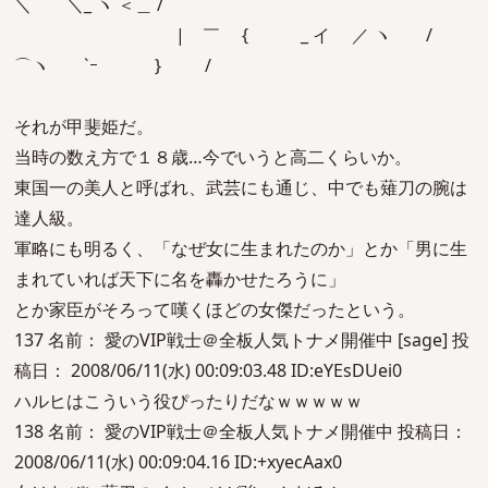
＼ ＼_ ヽ ＜＿ /
| ￣ { _ イ ／ ヽ /
⌒ヽ `ｰ } /
それが甲斐姫だ。
当時の数え方で１８歳…今でいうと高二くらいか。
東国一の美人と呼ばれ、武芸にも通じ、中でも薙刀の腕は
達人級。
軍略にも明るく、「なぜ女に生まれたのか」とか「男に生
まれていれば天下に名を轟かせたろうに」
とか家臣がそろって嘆くほどの女傑だったという。
137 名前： 愛のVIP戦士＠全板人気トナメ開催中 [sage] 投
稿日： 2008/06/11(水) 00:09:03.48 ID:eYEsDUei0
ハルヒはこういう役ぴったりだなｗｗｗｗｗ
138 名前： 愛のVIP戦士＠全板人気トナメ開催中 投稿日：
2008/06/11(水) 00:09:04.16 ID:+xyecAax0