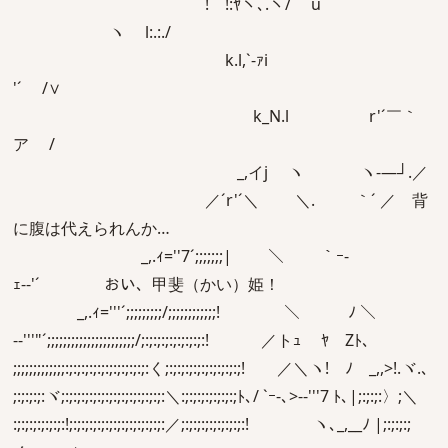
! !:ﾔヽ､.ヽ/ u
ヽ l:.:./
k.l,`-ｧi
'´ /∨
k_N.l r'´￣｀
ア /
_,イj ヽ ヽ-―┘.／
／´r'´＼ ＼. ｀´ ／ 背
に腹は代えられんか…
_,.ｨ=''7´;;;;;;;| ＼ ｀ｰ-
ｪ-‐'´ おい、甲斐（かい）姫！
_,.ｨ='''´;;;;;;;;;/;;;;;;;;;;;;! ＼ ﾉ ＼
-‐'''"´;;;;;;;;;;;;;;;;;;;;;;/;:;:;:;:;:;:;:;:! ／トｭ ﾔ Zﾄ､
;;;;;;;;;;;;;:;:;:;:;:;:;:;:;:;:;:く;:;:;:;:;:;:;:;:;:;! ／＼ヽ! ﾉ _,,>!.ヾ.､
;:;:;:;:ヾ;:;:;:;:;:;:;:;:;:;:;:;:;:＼:;:;:;:;:;:;:;ﾄ､/ `ｰ-､>--'''7 ﾄ､|;:;:;:〉;＼
:;:;:;:;:;:;:!;:;:;:;:;:;:;:;:;:;:;:;:／;:;:;:;:;:;:;:;:! ヽ､_,__ﾉ |;:;:;:;