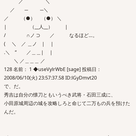
／ ＼
／ ─ ─＼
／ （●） （●） ＼
| （__人__） |
/ ∩ノ ⊃ ／ なるほど…。
( ＼ ／ ＿ノ | |
.＼ “ ／＿＿| |
＼ ／＿＿＿ ／
128 名前： 1 ◆useVylrWbE [sage] 投稿日：
2008/06/10(火) 23:57:37.58 ID:lGyDmvt20
で、だ。
秀吉は自分の懐刀ともいうべき武将・石田三成に、
小田原城周辺の城を攻略しろと命じて二万もの兵を預けた
んだ。