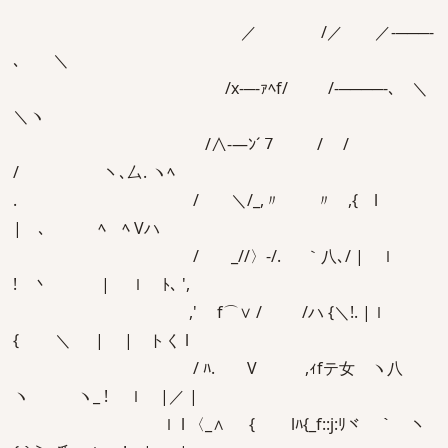
／ /／ ／‐───-
､ ＼
/x-─‐ｧﾍf/ /-────-､ ＼
＼ヽ
/∧-―ﾝ´７ / /
/ ヽ､厶. ヽﾍ
. / ＼/_,〃 〃 ,{ l
| 、 ﾍ ﾍ Vハ
/ _//〉‐/. ｀八､/ | ｌ
! 丶 | ｌ ﾄ､ ',
,' f⌒∨ / /ハ {＼!. |ｌ
{ ＼ | | トく l
/ ﾊ. V ,ｨfテ女 ヽ八
ヽ ヽ_ ! ｌ |／ |
ｌ l 〈_∧ { lﾊ{_f::j:ﾘヾ ｀ ヽ