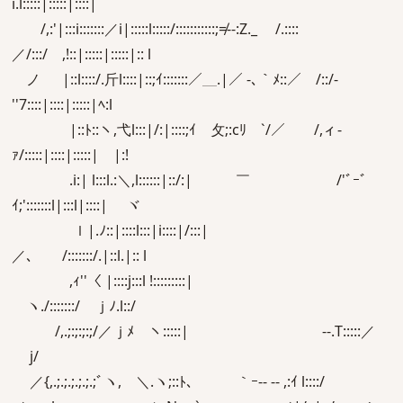
i.l:::::|:::::|::::|
/,:'|:::i:::::::／i|:::::l:::::/:::::::::::;≠‐-:Z._ /.::::
／/:::/ ,!::|:::::|:::::|:: l
ノ |::l::::/.斤l::::|::;ｲ:::::::／＿.|／ -､｀ﾒ::／ /::/-
''7::::|::::|:::::|ﾍ:l
|::ﾄ::ヽ,弋l:::|/:|::::;ｲ 攵;:cﾘ￣`/／ /,ィ-
ｧ/:::::|::::|:::::| |:!
.i:| l:::l.:＼,l::::::|::/:| ￣ /'ﾞｰﾞ
ｲ;':::::::l|:::l|::::| ヾ
ｌ|.ﾉ::|::::l:::|i::::|/:::|
／､ /:::::::/.|::l.|:: l
,ｨ''〈 |::::j:::l !:::::::::|
ヽ./:::::::/ ｊﾉ.l::/
/,.;:;:;:;/／ｊﾒ ヽ:::::| -‐.T:::::／
j/
／{,.;.;.;.;.;.;ﾞヽ, ＼.ヽ;::ﾄ､ ｀ｰ-- -‐ ,:ｲ l::::/