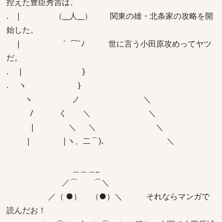
控えた豊臣秀吉は、
. | （__人__） 関東の雄・北条家の攻略を開
始した。
| ｀ ⌒´ﾉ 世に言う小田原攻めってヤツ
だ。
. | }
. ヽ }
ヽ ノ ＼
/ く ＼ ＼
| ＼ ＼ ＼
| |ヽ、二⌒)､ ＼
＿＿＿_
／⌒ ⌒＼
／（ ●） （●）＼ それならマンガで
読んだお！