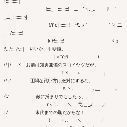
ｲ:::::::::::|
!::::_」:::::::::! ..,,＿`ヽ､_,. ,ﾘ ´
_,..,_ !::::::::ﾊj
!/f r.|::::::::! 弋ｴﾉ｀ ｀'ｨﾆ二
_ /:::::::::!
k.ﾔ!:::::::! ゞｚ
ｿ,. /::::∧::| いいか、甲斐姫。
|∧`Y::ﾘ i
//|/ ヾ お前は知勇兼備のスゴイヤツだが、
!Tヾ u. j
//ノ 迂闊な戦い方は絶対にするな。
ﾔ. ヽ. , ‐-､,__ ,.
ｲ:/ 敵に捕まりでもしたら、
r＜´|. ＼ 弋,＿_,/ ／
|/ 末代までの恥だからな！
! ｀丶､. ＼ ｰ ／