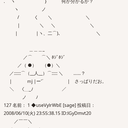
. ヽ } 何か分かるか？
ヽ ノ
/ く ＼ ＼
| ＼ ＼ ＼
| |ヽ、二⌒)､ ＼
＿＿＿_
／⌒ ⌒＼ ﾎｼﾞﾎｼﾞ
／（ ●） （●）＼
／::::::⌒（__人__）⌒::::: ＼ ……？
| ｍj |ー'´ | さっぱりだお。
＼ 〈＿_ﾉ ／
ノ ﾉ
127 名前： 1 ◆useVylrWbE [sage] 投稿日：
2008/06/10(火) 23:55:38.15 ID:lGyDmvt20
／￣￣＼