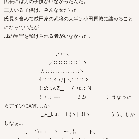
氏長には男の子供がいなかったんだ。
三人いる子供は、みんな女だった。
氏長を含めて成田家の武将の大半は小田原城に詰めること
になっていたが、
城の留守を預けられる者がいなかった。
,ｨｭ-‐-､＿
／: : : : : : : : : :｀ヽ
/: : : : : : : : : : : : : : :ヽ
ｲ : : : : ,ｨ ./ﾘ| ﾄ､: : : : : ゝ
!: :/: :,ＡZ__ |/' >r.､: :N
!'ヽ: :! ―- ﾆ| .! .!ﾉ こうなった
らアイツに頼むしか…
_人_l､u. i .(ヾ| .! iヽ うう、しか
しなぁ…
_,.．-'´/:::::| ヽ 〜 ,.ﾈ､ ト､