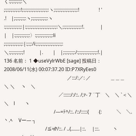
く:;:;:;:;:;:＼
;:;:;:;:;:;:;:!;:;:;:;:;:;:;:;:;:;:;:ヽ;:;:;:;:;:;:;:;:;:;:! ! '
.! |;:;:;:;:;:ヽ;:;:;:;:;:;:;:ヽ
:;:;:;:;:;:;:;:|:;:;:;:;:;:;:;:;:;:;:;:;:;:＼;:;:;:;:;:;:;:;:!. |
| |:;:;:;:;:;:;:〉:;:;:;:;:;:;:;:li
;:;:;:;:;:;:;:;:|:;:;:/i:;:;:;:;:;:;:;:;:;:;:;:
＼:;:;:;:;:;:;! |. | |;:;:;:;:;:/:;:;:;:;:;:;:;:;:!.|
136 名前： 1 ◆useVylrWbE [sage] 投稿日：
2008/06/11(水) 00:07:37.20 ID:P7XRyEes0
／:::/:／: ／ ＿＿＿
＼ ＼ ヽ ＼
／::::::/:/::. /;ｧ‐ 7 ¨丁 ＼ ＼ `＜＼
＼ l ヽ
/―=ﾃ^/::. /::/:::::{ {: ＼ ＼.
丶.ﾍ Vー― ┐
/≦≠ｱ/::. / ..{.......|::. |:::. ヽ