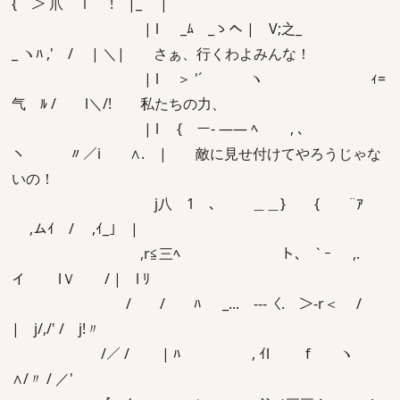
{｀＞ 爪 ｌ ! |_ |
| l _ﾑ _ゝへ | V;之_
_ ヽﾊ ,' / | ＼| さぁ、行くわよみんな！
| l ＞ '´ ヽ ｨ=
气 ﾙ / l＼/! 私たちの力、
| l { ー- ―― ﾍ , ､
ヽ 〃／i ∧. | 敵に見せ付けてやろうじゃな
いの！
j八 1 ､ ＿＿} { ¨ｱ
,ムｲ / ,ｲ_｣ |
,r≦三ﾍ ￣ ト､ ` ｰ ,.
イ lＶ / | l ﾘ
/ / ﾊ _... --‐〈. ＞‐r＜ /
| j/,/' / j!〃
/／ / | ﾊ , ｲl f ヽ
∧/〃 / ／'