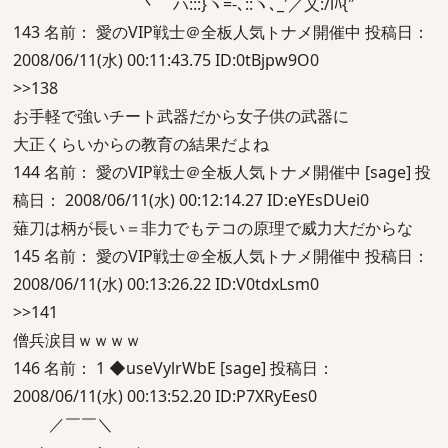
丶ゝハ:::}ヽ=-､::ヽ､_′／乂:/lﾊ{″
143 名前： 愛のVIP戦士＠全板人気トナメ開催中 投稿日：
2008/06/11(水) 00:11:43.75 ID:0tBjpw9O0
>>138
お手軽で強いチート武器だから女子供の武器に
大正くらいからの教育の結果だよね
144 名前： 愛のVIP戦士＠全板人気トナメ開催中 [sage] 投
稿日： 2008/06/11(水) 00:12:14.27 ID:eYEsDUei0
薙刀は柄が長い＝非力でもテコの原理で威力大だからな
145 名前： 愛のVIP戦士＠全板人気トナメ開催中 投稿日：
2008/06/11(水) 00:13:26.22 ID:V0tdxLsm0
>>141
僧兵涙目ｗｗｗｗ
146 名前： 1 ◆useVylrWbE [sage] 投稿日：
2008/06/11(水) 00:13:52.20 ID:P7XRyEes0
／￣￣＼