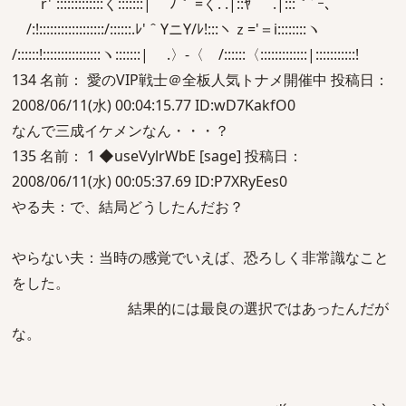
r'´:::::::::::::く:::::::| ﾉ｀ =く. .|::ﾔ .|:::｀ﾞｰ､
/:!::::::::::::::::::/::::::.ﾚ'＾YニY/ﾚ!:::ヽｚ='＝i::::::::ヽ
/::::::!::::::::::::::::ヽ:::::::| .〉-〈 /::::::〈:::::::::::::|:::::::::::!
134 名前： 愛のVIP戦士＠全板人気トナメ開催中 投稿日：
2008/06/11(水) 00:04:15.77 ID:wD7KakfO0
なんで三成イケメンなん・・・？
135 名前： 1 ◆useVylrWbE [sage] 投稿日：
2008/06/11(水) 00:05:37.69 ID:P7XRyEes0
やる夫：で、結局どうしたんだお？
やらない夫：当時の感覚でいえば、恐ろしく非常識なこと
をした。
結果的には最良の選択ではあったんだが
な。