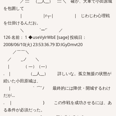
／ ::::⌒（__人__）⌒:::: ＼ 確か、大軍で小田原城
を包囲して
| |r┬-| | じわじわ心理戦
を仕掛けるんだお。
＼ `ー'´ ／
126 名前： 1 ◆useVylrWbE [sage] 投稿日：
2008/06/10(火) 23:53:36.79 ID:lGyDmvt20
／￣￣＼
／ _ノ ＼
| （ ―）（―）
. | （__人__） 詳しいな。孤立無援の状態が
続いた小田原城は、
| ｀ ⌒´ﾉ 最終的には降伏・開城するわけ
だが…
. | } この作戦を成功させるには、あ
る条件が必須だった。