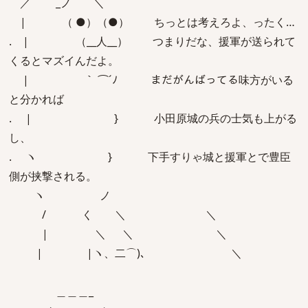
／ _ノ ＼
| （ ●）（●） ちっとは考えろよ、ったく…
. | （__人__） つまりだな、援軍が送られて
くるとマズイんだよ。
| ｀ ⌒´ﾉ まだがんばってる味方がいる
と分かれば
. | } 小田原城の兵の士気も上がる
し、
. ヽ } 下手すりゃ城と援軍とで豊臣
側が挟撃される。
ヽ ノ
/ く ＼ ＼
| ＼ ＼ ＼
| |ヽ、二⌒)､ ＼
＿＿＿_