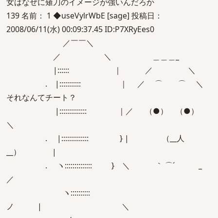
女はなぜに薙刀のイメージが強いんだろか
139 名前： 1 ◆useVylrWbE [sage] 投稿日：
2008/06/11(水) 00:09:37.45 ID:P7XRyEes0
／￣￣＼
／ ＼ ＿＿＿_
|:::::: ｜ ／ ＼
. |::::::::::: ｜ ／ ⌒ ⌒ ＼
それなんてチート？
|:::::::::::::: ｜／ （●） （●）
＼
. |:::::::::::::: } | （__人
__） |
. ヽ:::::::::::::: } ＼ ｀ ⌒´ _
／
ヽ::::::::::
ノ | ＼