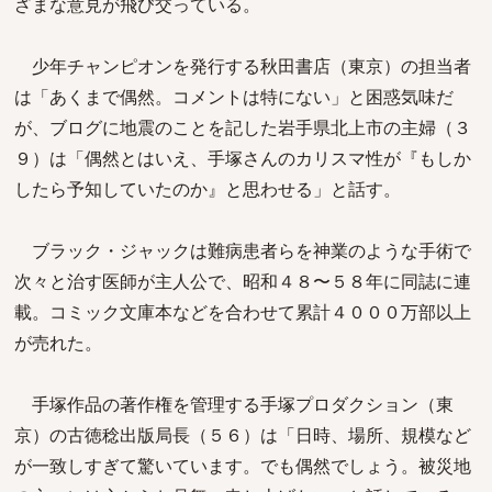
ざまな意見が飛び交っている。
少年チャンピオンを発行する秋田書店（東京）の担当者
は「あくまで偶然。コメントは特にない」と困惑気味だ
が、ブログに地震のことを記した岩手県北上市の主婦（３
９）は「偶然とはいえ、手塚さんのカリスマ性が『もしか
したら予知していたのか』と思わせる」と話す。
ブラック・ジャックは難病患者らを神業のような手術で
次々と治す医師が主人公で、昭和４８〜５８年に同誌に連
載。コミック文庫本などを合わせて累計４０００万部以上
が売れた。
手塚作品の著作権を管理する手塚プロダクション（東
京）の古徳稔出版局長（５６）は「日時、場所、規模など
が一致しすぎて驚いています。でも偶然でしょう。被災地