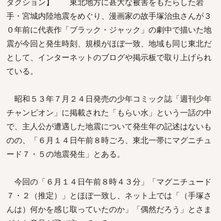
ダクション】 東北地方に甚大な被害をもたらした岩
手・宮城内陸地震をめぐり、漫画家の故手塚治虫さんが３
０年前に代表作「ブラック・ジャック」の劇中で描いた地
震が今回と発生時刻、規模がほぼ一致、地域も同じ東北だ
として、インターネットのブログや掲示板で取り上げられ
ている。
昭和５３年７月２４日発売の少年コミック誌「週刊少年
チャンピオン」に掲載された「もらい水」という一話の中
で、主人公が遭遇した地震について発生年の記述はないも
のの、「６月１４日午前８時ごろ、東北一帯にマグニチュ
ード７・５の地震発生」とある。
今回の「６月１４日午前８時４３分」「マグニチュード
７・２（推定）」とほぼ一致し、ネット上では「（手塚さ
んは）何かを感じ取っていたのか」「偶然だろう」とさま