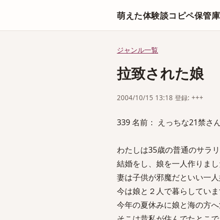
萌えた体験談コピペ保管
ジャンル一覧
拉致された娘
2004/10/15 13:18 登録: +++
339 名前： えっちな21禁さん 投稿
わたしは35歳の普通のサラ
結婚をし、娘を一人作りまし
妻は子供が邪魔だといい一人
今は娘と２人で暮らしていま
今年の夏休みに娘と海の方へ
そこは昔私が住んでたとこで