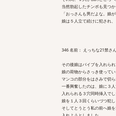
当然勃起したチンポも見つか
「おっさんも男だよな。娘が
娘は５人立て続けに犯され、
346 名前： えっちな21禁さん 投稿日
その後娘はバイブを入れられ
娘の荷物からさっき使ってい
マンコの部分をはさみで切ら
一番興奮したのは、娘に３人
入れられる３穴同時挿入でし
娘を１人３回くらいづつ犯し
そしてとうとう私の前へ娘を
入れようとしました