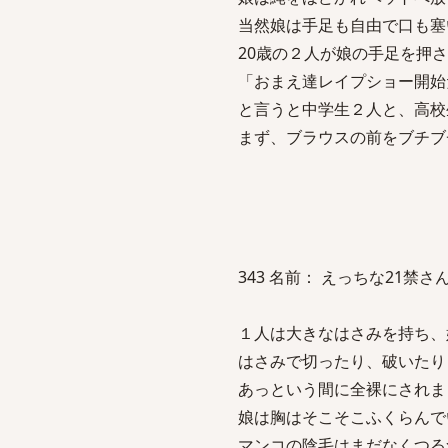
当然娘は手足も自由で口も塞
20歳の２人が娘の手足を押
「おまえ達レイプショー開始
と言うと中学生２人と、高校
まず、ブラウスの前をブチブ
343 名前： えっちな21禁さん 投稿日
１人は大きなはさみを持ち、
はさみで切ったり、破いたり
あっという間に全裸にされま
娘は胸はそこそこふくらんで
マンコの陰毛はまだなくつる