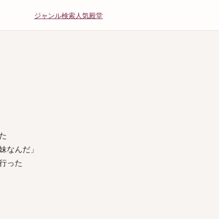
ジャンル
検索
人気
殿堂
た
妹なんだ」
行った